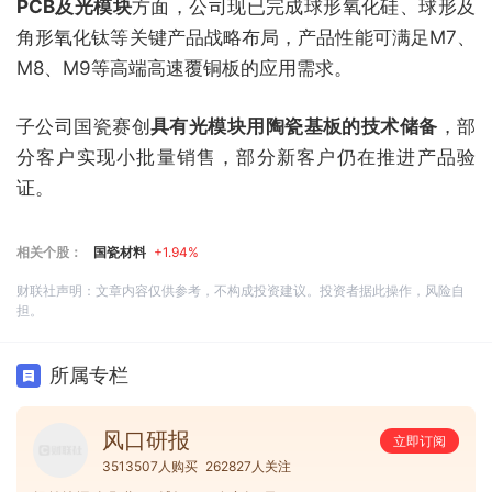
PCB及光模块
方面，公司现已完成球形氧化硅、球形及
角形氧化钛等关键产品战略布局，产品性能可满足M7、
M8、M9等高端高速覆铜板的应用需求。
子公司国瓷赛创
具有光模块用陶瓷基板的技术储备
，部
分客户实现小批量销售，部分新客户仍在推进产品验
证。
相关个股：
国瓷材料
+1.94%
财联社声明：文章内容仅供参考，不构成投资建议。投资者据此操作，风险自
担。
所属专栏
风口研报
立即订阅
3513507人购买
262827人关注