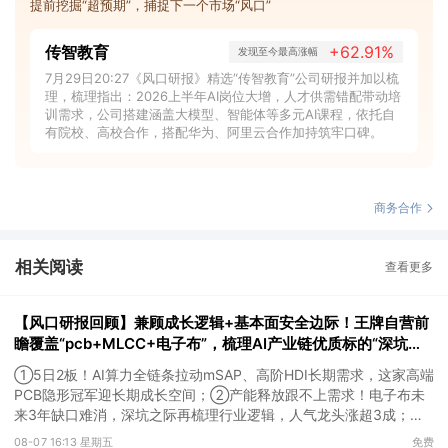
提前挖掘“超预期”，捕捉下一个市场“风口”
传智教育
+62.91%
发现至今最高涨幅
7月29日20:27《风口研报》精选“传智教育”公司研报并加以梳
理，梳理指出：2026上半年AI岗位大增，人才供需错配带动培
训需求，公司搭建涵盖大模型、智能体等多元AI课程，依托自
有院校、高校合作，搭配华为、阿里云合作加持筑牢口碑。
商务合作
相关阅读
查看更多
【风口研报回顾】兼顾成长逻辑+基本面安全边际！王牌自营前
瞻覆盖“pcb+MLCC+电子布”，梳理AI产业链优质标的“深坑起
跳”
①5日2板！AI算力全链条拉动mSAP、高阶HDI长期需求，这家高端
PCB隐形冠军迎长期成长空间；②产能释放跟不上需求！电子布未
来3年缺口难消，深坑之际再梳理行业逻辑，人气龙头涨超3成；
③AI服务器、机器人带动MLCC景气周期持续！这家公司扩产、涨
08-07 16:13 星期五
免费