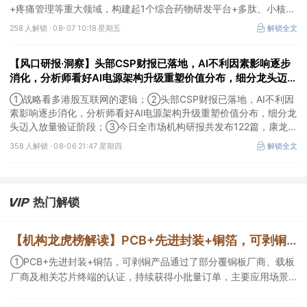
+疼痛管理等重大领域，构建起1个综合药物研发平台+多肽、小核
酸、CGT、小分子4个创新技术平台，创新转型成果正逐步兑现。
258 人解锁 ·
08-07 10:18 星期五
解锁全文
【风口研报·洞察】头部CSP财报已落地，AI不利因素影响逐步
消化，分析师看好AI电源架构升级重塑价值分布，细分龙头迈入
放量验证阶段；战略看多港股互联网的逻辑
①战略看多港股互联网的逻辑；②头部CSP财报已落地，AI不利因
素影响逐步消化，分析师看好AI电源架构升级重塑价值分布，细分龙
头迈入放量验证阶段；③今日全市场机构研报共发布122篇，康龙化
成、江淮汽车评级得到上调，9家公司获得首度覆盖，其中乔锋智能
358 人解锁 ·
08-06 21:47 星期四
解锁全文
获新财富分析师深度覆盖；④在个股机构关注度排行中，华峰化学
首次上榜，前五名依次为东鹏饮料>药明康德>百润股份>华峰化学>
健盛集团。
热门解锁
【机构龙虎榜解读】PCB+先进封装+铜箔，可剥铜产品通过了部分覆铜板厂商、载板厂商及相关芯片终端的认证，持续获得小批量订单，主要应用场景包括芯片封装光模块用PCB，机构大额净买入这家公司
①PCB+先进封装+铜箔，可剥铜产品通过了部分覆铜板厂商、载板
厂商及相关芯片终端的认证，持续获得小批量订单，主要应用场景
包括芯片封装光模块用PCB，机构大额净买入这家公司；②创新药
CDMO+减肥药，收购国外知名CRO企业，在创新药API的化学合成