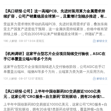
价预期暂未被市场定价，王牌自营前瞻捕捉“预期差”，3日大涨
26%。
【风口研报·公司】这一高端PCB、先进封装用算力金属需求持
续扩容，公司产销量稳居全球第一，且量增计划稳步推进，有望
充分受益价格上行
受益算力需求增长带动的高端PCB、先进封装用需求扩容，叠加东南
亚主产国复产进度低于预期，这一金属供需持续紧张，价格中枢有望
持续上移，公司自2005年以来产销量稳居全球第一，伴随矿产资源
产量增长与冶炼产能整合并举，公司市占率有望进一步提升，同时有
190 人解锁 ·
08-07 13:04 星期五
解锁全文
望充分受益金属价格上行。
【机构调研】这家平台型芯片企业项目陆续交付验收，ASIC在
手订单覆盖云端AI等多个方向
这家平台型芯片企业项目陆续进入交付验收阶段，公司ASIC在手订
单覆盖云端AI、端侧AI等多个方向，云端算力类为第一大应用方向。
131 人解锁 ·
08-07 12:57 星期五
解锁全文
【风口研报·公司】上半年中国创新药BD交易接近1000亿美
元，这家公司“CRO服务+自主新药”双轮驱动，拥有20余项1类
新药在研管线，覆盖肿瘤+自免+疼痛管理等重大领域
上半年中国创新药BD交易接近1000亿美元，这家公司“CRO服务+自
主新药”双轮驱动，拥有20余项1类新药在研管线，覆盖肿瘤+自免