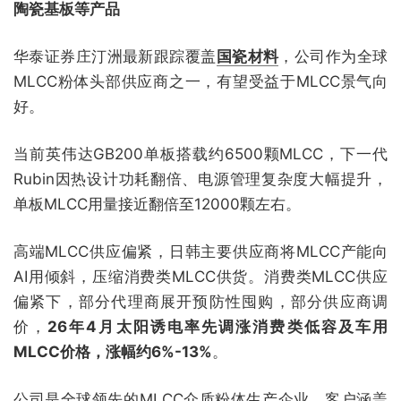
陶瓷基板等产品
华泰证券庄汀洲最新跟踪覆盖
国瓷材料
，公司作为全球
MLCC粉体头部供应商之一，有望受益于MLCC景气向
好。
当前英伟达GB200单板搭载约6500颗MLCC，下一代
Rubin因热设计功耗翻倍、电源管理复杂度大幅提升，
单板MLCC用量接近翻倍至12000颗左右。
高端MLCC供应偏紧，日韩主要供应商将MLCC产能向
AI用倾斜，压缩消费类MLCC供货。消费类MLCC供应
偏紧下，部分代理商展开预防性囤购，部分供应商调
价，
26年4月太阳诱电率先调涨消费类低容及车用
MLCC价格，涨幅约6%-13%
。
公司是全球领先的MLCC介质粉体生产企业，
客户涵盖