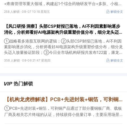
+疼痛管理等重大领域，构建起1个综合药物研发平台+多肽、小核
酸、CGT、小分子4个创新技术平台，创新转型成果正逐步兑现。
258 人解锁 ·
08-07 10:18 星期五
解锁全文
【风口研报·洞察】头部CSP财报已落地，AI不利因素影响逐步
消化，分析师看好AI电源架构升级重塑价值分布，细分龙头迈入
放量验证阶段；战略看多港股互联网的逻辑
①战略看多港股互联网的逻辑；②头部CSP财报已落地，AI不利因
素影响逐步消化，分析师看好AI电源架构升级重塑价值分布，细分龙
头迈入放量验证阶段；③今日全市场机构研报共发布122篇，康龙化
成、江淮汽车评级得到上调，9家公司获得首度覆盖，其中乔锋智能
358 人解锁 ·
08-06 21:47 星期四
解锁全文
获新财富分析师深度覆盖；④在个股机构关注度排行中，华峰化学
首次上榜，前五名依次为东鹏饮料>药明康德>百润股份>华峰化学>
健盛集团。
热门解锁
【机构龙虎榜解读】PCB+先进封装+铜箔，可剥铜产品通过了部分覆铜板厂商、载板厂商及相关芯片终端的认证，持续获得小批量订单，主要应用场景包括芯片封装光模块用PCB，机构大额净买入这家公司
①PCB+先进封装+铜箔，可剥铜产品通过了部分覆铜板厂商、载板
厂商及相关芯片终端的认证，持续获得小批量订单，主要应用场景
包括芯片封装光模块用PCB，机构大额净买入这家公司；②创新药
CDMO+减肥药，收购国外知名CRO企业，在创新药API的化学合成