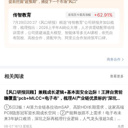
提前挖掘“超预期”，捕捉下一个市场“风口”
传智教育
+62.91%
发现至今最高涨幅
7月29日20:27《风口研报》精选“传智教育”公司研报并加以梳
理，梳理指出：2026上半年AI岗位大增，人才供需错配带动培
训需求，公司搭建涵盖大模型、智能体等多元AI课程，依托自
有院校、高校合作，搭配华为、阿里云合作加持筑牢口碑。
商务合作
相关阅读
查看更多
【风口研报回顾】兼顾成长逻辑+基本面安全边际！王牌自营前
瞻覆盖“pcb+MLCC+电子布”，梳理AI产业链优质标的“深坑起
跳”
①5日2板！AI算力全链条拉动mSAP、高阶HDI长期需求，这家高端
PCB隐形冠军迎长期成长空间；②产能释放跟不上需求！电子布未
来3年缺口难消，深坑之际再梳理行业逻辑，人气龙头涨超3成；
③AI服务器、机器人带动MLCC景气周期持续！这家公司扩产、涨
08-07 16:13 星期五
免费