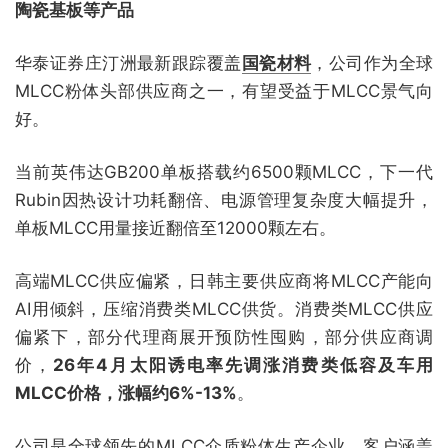
陶瓷基板等产品
华泰证券庄汀洲最新跟踪覆盖
国瓷材料
，公司作为全球
MLCC粉体头部供应商之一，有望受益于MLCC景气向
好。
当前英伟达GB200单板搭载约6500颗MLCC，下一代
Rubin因热设计功耗翻倍、电源管理复杂度大幅提升，
单板MLCC用量接近翻倍至12000颗左右。
高端MLCC供应偏紧，日韩主要供应商将MLCC产能向
AI用倾斜，压缩消费类MLCC供货。消费类MLCC供应
偏紧下，部分代理商展开预防性囤购，部分供应商调
价，
26年4月太阳诱电率先调涨消费类低容及车用
MLCC价格，涨幅约6%-13%
。
公司是全球领先的MLCC介质粉体生产企业，
客户涵盖