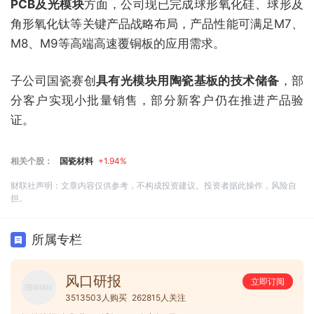
PCB及光模块
方面，公司现已完成球形氧化硅、球形及
角形氧化钛等关键产品战略布局，产品性能可满足M7、
M8、M9等高端高速覆铜板的应用需求。
子公司国瓷赛创
具有光模块用陶瓷基板的技术储备
，部
分客户实现小批量销售，部分新客户仍在推进产品验
证。
相关个股：
国瓷材料
+1.94%
财联社声明：文章内容仅供参考，不构成投资建议。投资者据此操作，风险自
担。
所属专栏
风口研报
立即订阅
3513503人购买
262815人关注