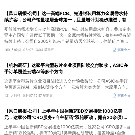
价预期暂未被市场定价，王牌自营前瞻捕捉“预期差”，3日大涨
26%。
【风口研报·公司】这一高端PCB、先进封装用算力金属需求持
续扩容，公司产销量稳居全球第一，且量增计划稳步推进，有望
充分受益价格上行
受益算力需求增长带动的高端PCB、先进封装用需求扩容，叠加东南
亚主产国复产进度低于预期，这一金属供需持续紧张，价格中枢有望
持续上移，公司自2005年以来产销量稳居全球第一，伴随矿产资源
产量增长与冶炼产能整合并举，公司市占率有望进一步提升，同时有
190 人解锁 ·
08-07 13:04 星期五
解锁全文
望充分受益金属价格上行。
【机构调研】这家平台型芯片企业项目陆续交付验收，ASIC在
手订单覆盖云端AI等多个方向
这家平台型芯片企业项目陆续进入交付验收阶段，公司ASIC在手订
单覆盖云端AI、端侧AI等多个方向，云端算力类为第一大应用方向。
131 人解锁 ·
08-07 12:57 星期五
解锁全文
【风口研报·公司】上半年中国创新药BD交易接近1000亿美
元，这家公司“CRO服务+自主新药”双轮驱动，拥有20余项1类
新药在研管线，覆盖肿瘤+自免+疼痛管理等重大领域
上半年中国创新药BD交易接近1000亿美元，这家公司“CRO服务+自
主新药”双轮驱动，拥有20余项1类新药在研管线，覆盖肿瘤+自免