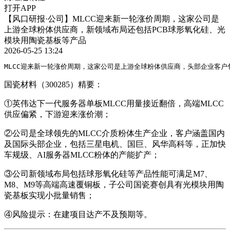
打开APP
【风口研报·公司】MLCC迎来新一轮涨价周期，这家公司是
上游全球粉体供应商，新领域布局还包括PCB球形氧化硅、光
模块用陶瓷基板等产品
2026-05-25 13:24
MLCC迎来新一轮涨价周期，这家公司是上游全球粉体供应商，头部企业客
国瓷材料（300285）精要：
①英伟达下一代服务器单板MLCC用量接近翻倍，高端MLCC
供应偏紧，下游迎来涨价潮；
②公司是全球领先的MLCC介质粉体生产企业，客户涵盖国内
及国际头部企业，包括三星电机、国巨、风华高科等，正加快
车规级、AI服务器MLCC粉体的产能扩产；
③公司新领域布局包括球形氧化硅等产品性能可满足M7、
M8、M9等高端高速覆铜板，子公司国瓷赛创具有光模块用陶
瓷基板实现小批量销售；
④风险提示：在建项目达产不及预期等。