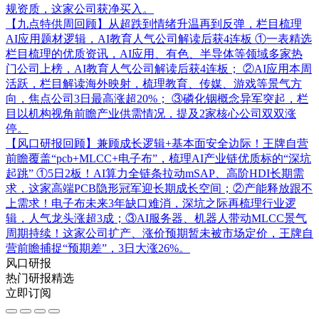
规资质，这家公司获净买入。
【九点特供周回顾】从超跌到情绪升温再到反弹，栏目梳理
AI应用题材逻辑，AI教育人气公司解读后获4连板
①一表精选
栏目梳理的优质资讯，AI应用、有色、半导体等领域多家热
门公司上榜，AI教育人气公司解读后获4连板； ②AI应用本周
活跃，栏目解读海外映射，梳理教育、传媒、游戏等景气方
向，焦点公司3日最高涨超20%； ③磷化铟概念异军突起，栏
目以机构视角前瞻产业供需情况，提及2家核心公司双双涨
停。
【风口研报回顾】兼顾成长逻辑+基本面安全边际！王牌自营
前瞻覆盖“pcb+MLCC+电子布”，梳理AI产业链优质标的“深坑
起跳”
①5日2板！AI算力全链条拉动mSAP、高阶HDI长期需
求，这家高端PCB隐形冠军迎长期成长空间；②产能释放跟不
上需求！电子布未来3年缺口难消，深坑之际再梳理行业逻
辑，人气龙头涨超3成；③AI服务器、机器人带动MLCC景气
周期持续！这家公司扩产、涨价预期暂未被市场定价，王牌自
营前瞻捕捉“预期差”，3日大涨26%。
风口研报
热门研报精选
立即订阅