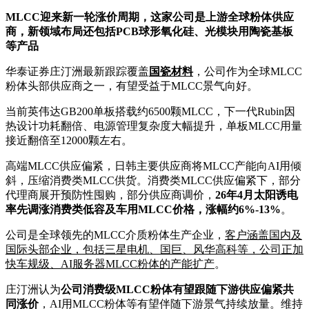
MLCC迎来新一轮涨价周期，这家公司是上游全球粉体供应
商，新领域布局还包括PCB球形氧化硅、光模块用陶瓷基板
等产品
华泰证券庄汀洲最新跟踪覆盖
国瓷材料
，公司作为全球MLCC
粉体头部供应商之一，有望受益于MLCC景气向好。
当前英伟达GB200单板搭载约6500颗MLCC，下一代Rubin因
热设计功耗翻倍、电源管理复杂度大幅提升，单板MLCC用量
接近翻倍至12000颗左右。
高端MLCC供应偏紧，日韩主要供应商将MLCC产能向AI用倾
斜，压缩消费类MLCC供货。消费类MLCC供应偏紧下，部分
代理商展开预防性囤购，部分供应商调价，
26年4月太阳诱电
率先调涨消费类低容及车用MLCC价格，涨幅约6%-13%
。
公司是全球领先的MLCC介质粉体生产企业，
客户涵盖国内及
国际头部企业，包括三星电机、国巨、风华高科等，公司正加
快车规级、AI服务器MLCC粉体的产能扩产
。
庄汀洲认为
公司消费级MLCC粉体有望跟随下游供应偏紧共
同涨价
，AI用MLCC粉体等有望伴随下游景气持续放量。维持