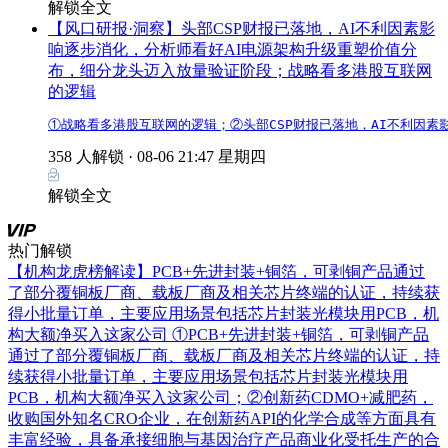
解锁全文
【风口研报·洞察】头部CSP财报已落地，AI不利因素影
响逐步消化，分析师看好AI电源架构升级重塑价值分
布，细分龙头迈入放量验证阶段；战略看多港股互联网
的逻辑
①战略看多港股互联网的逻辑；②头部CSP财报已落地，AI不利因
358 人解锁 ·
08-06 21:47 星期四
解锁全文
热门解锁
【机构龙虎榜解读】PCB+先进封装+铜箔，可剥铜产品通过
了部分覆铜板厂商、载板厂商及相关芯片终端的认证，持续获
得小批量订单，主要应用场景包括芯片封装光模块用PCB，机
构大额净买入这家公司
①PCB+先进封装+铜箔，可剥铜产品
通过了部分覆铜板厂商、载板厂商及相关芯片终端的认证，持
续获得小批量订单，主要应用场景包括芯片封装光模块用
PCB，机构大额净买入这家公司；②创新药CDMO+减肥药，
收购国外知名CRO企业，在创新药API的化学合成等方面具有
丰富经验，具备承接细胞与基因治疗产品商业化受托生产的合