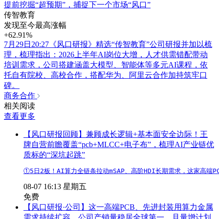
提前挖掘“超预期”，捕捉下一个市场“风口”
传智教育
发现至今最高涨幅
+62.91%
7月29日20:27《风口研报》精选“传智教育”公司研报并加以梳
理，梳理指出：2026上半年AI岗位大增，人才供需错配带动
培训需求，公司搭建涵盖大模型、智能体等多元AI课程，依
托自有院校、高校合作，搭配华为、阿里云合作加持筑牢口
碑。
商务合作
相关阅读
查看更多
【风口研报回顾】兼顾成长逻辑+基本面安全边际！王
牌自营前瞻覆盖“pcb+MLCC+电子布”，梳理AI产业链优
质标的“深坑起跳”
①5日2板！AI算力全链条拉动mSAP、高阶HDI长期需求，这家高
08-07 16:13 星期五
免费
【风口研报·公司】这一高端PCB、先进封装用算力金属
需求持续扩容，公司产销量稳居全球第一，且量增计划