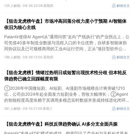
入口，公司凭借数万家企业客户积累的场景厚度正从协同管理软件龙
125 人解锁 ·
08-06 20:08 星期四
解锁全文
头进化为企业智能体经济的核心枢纽；③市场重组、股权转让暗线
涌动，该公司剥离亏损资产后“壳”属性进一步凸显。
【狙击龙虎榜午盘】市场冲高回落分歧力度小于预期 AI智能体
依旧为核心主线
Palantir使得AI Agent从“通用问答”走向“产线执行”的产业拐点上，公
司凭借40多年制造业数据与流程入口的卡位优势，自研多智能体协
同协议以及已可规模商用的工业AI运行空间，正从“项目型软件公
司”向“AI原生平台生态型公司”跃迁。
189 人解锁 ·
08-06 13:00 星期四
解锁全文
【狙击龙虎榜】情绪过热明日或短暂出现技术性分歧 但本轮反
弹趋势已确立回踩幅度有限
①2026年中国微短剧、AI短剧、AI漫剧市场规模合计将突破1210
亿，公司自2024年起全面发力短剧业务，营收大幅增长；②Agent
的智能程度高度依赖于其调用多模态实时数据并形成持续进化闭环的
能力，公司是全球首个完成TPC-DS测试并通过官方审计的数据库企
281 人解锁 ·
08-05 21:09 星期三
解锁全文
业；③2026年被多方定义为Robotaxi商业化元年，公司正从“传统
出行运营商”向“自动驾驶时代的核心运力服务商”转变，率先享受行
【狙击龙虎榜午盘】科技反弹趋势确认 AI多分支全面共振
业从0到1的估值重估红利。
Palantir“本体+FDE”模式的成功，彻底印证了产业AI与主权AI才是未