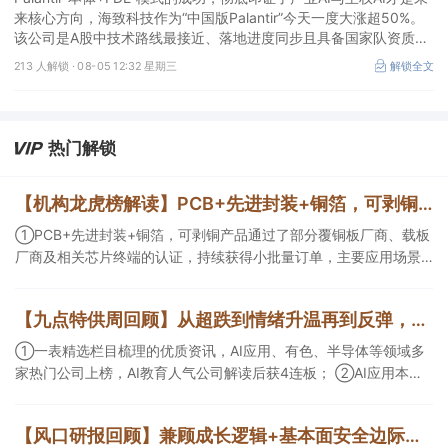
来核心方向，海致科技作为“中国版Palantir”今天一度大涨超50%。
该公司是A股中技术路线最接近、落地进度同步且具备国家队资质的
核心标的，目前正处于从“数据智能基础设施”向“产业级AI Agent核
213 人解锁 ·
08-05 12:32 星期三
解锁全文
心供应商”跃迁的价值重估起点。
热门解锁
【机构龙虎榜解读】PCB+先进封装+铜箔，可剥铜产品通过了部分覆铜板厂商、载板厂商及相关芯片终端的认证，持续获得小批量订单，主要应用场景包括芯片封装光模块用PCB，机构大额净买入这家公司
①PCB+先进封装+铜箔，可剥铜产品通过了部分覆铜板厂商、载板
厂商及相关芯片终端的认证，持续获得小批量订单，主要应用场景
包括芯片封装光模块用PCB，机构大额净买入这家公司；②创新药
CDMO+减肥药，收购国外知名CRO企业，在创新药API的化学合成
【九点特供周回顾】从超跌到情绪升温再到反弹，栏目梳理AI应用题材逻辑，AI教育人气公司解读后获4连板
等方面具有丰富经验，具备承接细胞与基因治疗产品商业化受托生
产的合规资质，这家公司获净买入。
①一表精选栏目梳理的优质资讯，AI应用、有色、半导体等领域多
家热门公司上榜，AI教育人气公司解读后获4连板； ②AI应用本周
活跃，栏目解读海外映射，梳理教育、传媒、游戏等景气方向，焦
点公司3日最高涨超20%； ③磷化铟概念异军突起，栏目以机构视
【风口研报回顾】兼顾成长逻辑+基本面安全边际！王牌自营前瞻覆盖“pcb+MLCC+电子布”，梳理AI产业链优质标的“深坑起跳”
角前瞻产业供需情况，提及2家核心公司双双涨停。