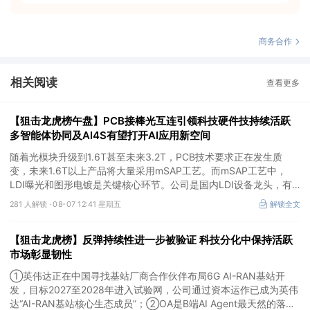
商务合作
相关阅读
查看更多
【狙击龙虎榜午盘】PCB接棒光互连引领科技硬件技持续活跃
多智能体协同及AI4S有望打开AI应用新空间
随着光模块升级到1.6T甚至未来3.2T，PCB技术要求正在发生质
变，未来1.6T以上产品将大量采用mSAP工艺。而mSAP工艺中，
LDI曝光和图形电镀是关键核心环节。公司是国内LDI设备龙头，有
望凭借其解析度更高的LDI技术，成为不可或缺的关键“铲子股”。
281 人解锁 ·
08-07 12:41 星期五
解锁全文
【狙击龙虎榜】反弹持续性进一步被验证 科技分化中保持活跃
市场彰显韧性
①英伟达正在中国寻找基站厂商合作伙伴布局6G AI-RAN基站开
发，目标2027至2028年进入试验网，公司通过资本运作已成为英伟
达“AI-RAN基站核心生态成员”；②OA是B端AI Agent最天然的落地