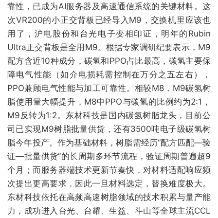
靠性，已成为AI服务器及高速通信系统的关键材料。这
次VR200的小正交背板已经导入M9，交换机里应该也
用了，沪电股份和台光电子变相印证，明年的Rubin
Ultra正交背板是全用M9。根据专家调研纪要表示，M9
配方含近10种成分，碳氢和PPO占比最高，碳氢主要保
障电气性能（如介电损耗需控制在万分之五左右），
PPO兼顾电气性能与加工可靠性。相较M8，M9碳氢树
脂使用量大幅提升，M8中PPO与碳氢的比例约为2:1，
M9反转为1:2。东材科技是国内碳氢树脂龙头，目前公
司已实现M9树脂批量供货，还有3500吨电子级碳氢树
脂今年投产。作为基础材料，树脂需经历“配方匹配—验
证—批量供货”的长周期多环节流程，验证周期普遍超9
个月；而服务器端技术更新节奏快，对材料适配响应频
次提出更高要求，因此一旦材料选定，替换难度极大。
东材科技依托在高频高速树脂领域的技术积累与量产能
力，成功进入台光、台耀、生益、斗山等全球主流CCL