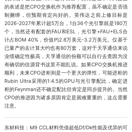
的表述是把CPO交换机作为推荐配置，虽不确定是否强
制捆绑，但预期肯定向好的。英伟达之前上修目标是
2026-2027年累计超5万台，1台36个光引擎就是180万
个，当然还有配套的FAU和ESL，光引擎+FAU+ELS合
计占BOM 40%，价值约2.8万美元-3.2万美元。仅基于
已量产的去计算大约也有80万套，这对于天孚通信来说
业绩确定性极高，天孚通信的份额可以自行去查因为没
有确切的信源背书这里不能乱说。如果CPO交换机推进
顺利，未来CPO进柜则是一个更大的弹性，可能进柜的
Rubin Ultra采用的1:4.5的GPU与光引擎配比，确定进
柜的Feynman还不确定配比但肯定是同步提升的。当然
CPO的推进因为诸多原因肯定是困难重重的，这点需要
注意。
东材科技：M9 CCL材料凭借超低Df/Dk性能及优异的可