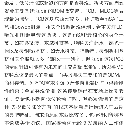
爆发，低位滞涨或超跌的方向是否补涨。板块方面周五
资金主要围绕Rubin的BOM做交易，PCB、MLCC等表
现最为强势，PCB这块东西比较多，还扩散至mSAP工
艺和Cowop封装，相关个股掀起涨停潮，着重关注LDI
曝光和图形电镀这两块，这是mSAP最核心的两个环
节，如芯碁微装、东威科技等，物料关注药水、感光干
膜以及覆铜板/基材，如天承科技、福斯特，覆铜板和基
材相关个股就太多了难以一一列举，但Rubin这次PCB
的全面升级可能有为未来的正交背板做准备，所以各M9
材料应该是最大的看点。而美股那边主要涨的是ODM厂
商和存储。另外“AI需求引爆→产能向高端挤占→供给刚
性约束→全品类涨价潮”这条传导链已在市场上反复验
证，资金也不断向低位轮动扩散，但必须强调的是这
种“去挖低位涨价方向”的模式本身就是行情进入中后期
的典型特征。周末消息面东西比较多，包括特朗普称基
本谈成美伊协议、国家推动词元经济发展纳入工作体