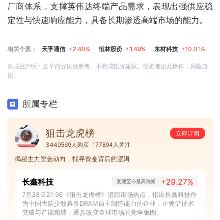
厂商体系，支撑英伟达终端产品需求，表现出强供应稳
定性与快速响应能力，具备长期渗透高端市场的能力。
相关个股：
天孚通信
+2.40%
恒林股份
+1.49%
东材科技
+10.01%
财联社声明：文章内容仅供参考，不构成投资建议。投资者据此操作，风险自
担。
所属专栏
狙击龙虎榜
立即订阅
3449569人购买
177894人关注
揭秘主力资金动向，找寻资金背后的逻辑
长鑫科技
+29.27%
发现至今最高涨幅
7月28日21:36《狙击龙虎榜》追踪市场热点，指出长鑫科技作
为中国大陆少数具备DRAM自主制造能力的企业，正凭借技术
突破与产能爬坡，逐步改变全球市场的竞争版图。