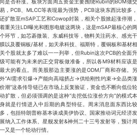
向是否补涨。板块方面周五资金主要围绕Rubin的BOM做
易，PCB、MLCC等表现最为强势，PCB这块东西比较多
还扩散至mSAP工艺和Cowop封装，相关个股掀起涨停潮
着重关注LDI曝光和图形电镀这两块，这是mSAP最核心的
个环节，如芯碁微装、东威科技等，物料关注药水、感光
膜以及覆铜板/基材，如天承科技、福斯特，覆铜板和基材
关个股就太多了难以一一列举，但Rubin这次PCB的全面
级可能有为未来的正交背板做准备，所以各M9材料应该
最大的看点。而美股那边主要涨的是ODM厂商和存储。
外“AI需求引爆→产能向高端挤占→供给刚性约束→全品类
价潮”这条传导链已在市场上反复验证，资金也不断向低位
动扩散，但必须强调的是这种“去挖低位涨价方向”的模式
身就是行情进入中后期的典型特征。周末消息面东西比
多，包括特朗普称基本谈成美伊协议、国家推动词元经济
展纳入工作体系、星舰发射&神州二十三号发射等，预计
一又是一个轮动行情。