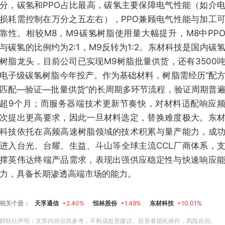
分，碳氢和PPO占比最高，碳氢主要保障电气性能（如介
损耗需控制在万分之五左右），PPO兼顾电气性能与加工
靠性。相较M8，M9碳氢树脂使用量大幅提升，M8中PP
与碳氢的比例约为2:1，M9反转为1:2。东材科技是国内碳
树脂龙头，目前公司已实现M9树脂批量供货，还有3500
电子级碳氢树脂今年投产。作为基础材料，树脂需经历“配
匹配—验证—批量供货”的长周期多环节流程，验证周期普
超9个月；而服务器端技术更新节奏快，对材料适配响应
次提出更高要求，因此一旦材料选定，替换难度极大。东
科技依托在高频高速树脂领域的技术积累与量产能力，成
进入台光、台耀、生益、斗山等全球主流CCL厂商体系，
撑英伟达终端产品需求，表现出强供应稳定性与快速响应
力，具备长期渗透高端市场的能力。
相关个股：
天孚通信
+2.40%
恒林股份
+1.49%
东材科技
+10.01%
财联社声明：文章内容仅供参考，不构成投资建议。投资者据此操作，风险自担。