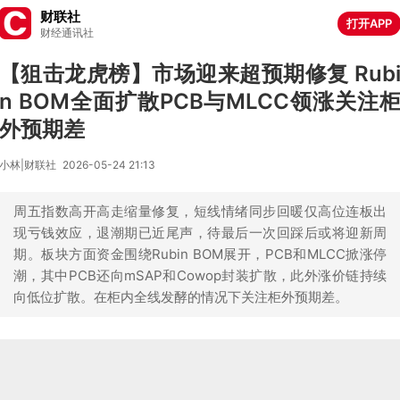
财联社
打开APP
财经通讯社
【狙击龙虎榜】市场迎来超预期修复 Rub
n BOM全面扩散PCB与MLCC领涨关注
外预期差
小林|财联社
2026-05-24 21:13
周五指数高开高走缩量修复，短线情绪同步回暖仅高位连板出
现亏钱效应，退潮期已近尾声，待最后一次回踩后或将迎新周
期。板块方面资金围绕Rubin BOM展开，PCB和MLCC掀涨停
潮，其中PCB还向mSAP和Cowop封装扩散，此外涨价链持续
向低位扩散。在柜内全线发酵的情况下关注柜外预期差。