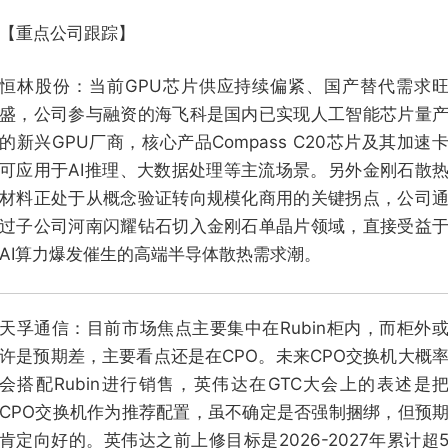
【重点公司跟踪】
恒林股份：当前GPU芯片供应持续偏紧、国产替代需求
盛，公司参与融资的海飞科是国内已实现人工智能芯片量
的新兴GPU厂商，核心产品Compass C20芯片及其加速
可应用于AI推理、大数据处理等主流场景。另外金刚石散
材料正处于从概念验证转向规模化商用的关键拐点，公司
过子公司河南闪耀钻石切入金刚石单晶片领域，直接受益
AI算力爆发催生的高端半导体散热需求潮。
天孚通信：目前市场焦点主要集中在Rubin柜内，而柜外
许是预期差，主要看点还是在CPO。未来CPO交换机大概
会搭配Rubin进行销售，英伟达在GTC大会上的表述是
CPO交换机作为推荐配置，虽不确定是否强制捆绑，但预
肯定向好的。英伟达之前上修目标是2026-2027年累计超