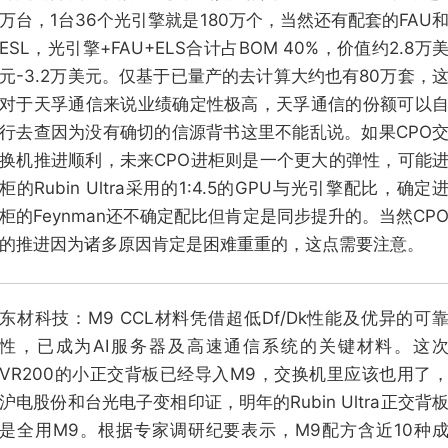
万台，1台36个光引擎就是180万个，当然还有配套的FAU
ESL，光引擎+FAU+ELS合计占BOM 40%，价值约2.8万
元-3.2万美元。仅基于已量产的去计算大约也有80万套，
对于天孚通信来说业绩确定性极高，天孚通信的份额可以
行去查因为没有确切的信源背书这里不能乱说。如果CPO
换机推进顺利，未来CPO进柜则是一个更大的弹性，可能
柜的Rubin Ultra采用的1:4.5的GPU与光引擎配比，确定
柜的Feynman还不确定配比但肯定是同步提升的。当然CP
的推进因为诸多原因肯定是困难重重的，这点需要注意。
东材科技：M9 CCL材料凭借超低Df/Dk性能及优异的可
性，已成为AI服务器及高速通信系统的关键材料。这
VR200的小正交背板已经导入M9，交换机里应该也用了
沪电股份和台光电子变相印证，明年的Rubin Ultra正交背
是全用M9。根据专家调研纪要表示，M9配方含近10种