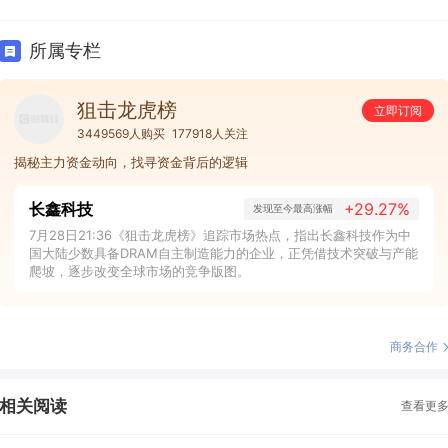
所属专栏
狙击龙虎榜
立即订阅
3449569人购买
177918人关注
揭秘主力资金动向，找寻资金背后的逻辑
长鑫科技
+29.27%
发现至今最高涨幅
7月28日21:36《狙击龙虎榜》追踪市场热点，指出长鑫科技作为中
国大陆少数具备DRAM自主制造能力的企业，正凭借技术突破与产能
爬坡，逐步改变全球市场的竞争版图。
商务合作
相关阅读
查看更