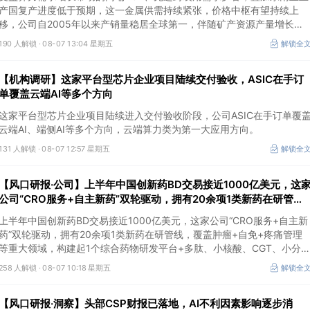
产国复产进度低于预期，这一金属供需持续紧张，价格中枢有望持续上
移，公司自2005年以来产销量稳居全球第一，伴随矿产资源产量增长与
冶炼产能整合并举，公司市占率有望进一步提升，同时有望充分受益金属
190 人解锁 ·
08-07 13:04 星期五
解锁全
价格上行。
【机构调研】这家平台型芯片企业项目陆续交付验收，ASIC在手订
单覆盖云端AI等多个方向
这家平台型芯片企业项目陆续进入交付验收阶段，公司ASIC在手订单覆
云端AI、端侧AI等多个方向，云端算力类为第一大应用方向。
131 人解锁 ·
08-07 12:57 星期五
解锁全
【风口研报·公司】上半年中国创新药BD交易接近1000亿美元，这
公司“CRO服务+自主新药”双轮驱动，拥有20余项1类新药在研管
线，覆盖肿瘤+自免+疼痛管理等重大领域
上半年中国创新药BD交易接近1000亿美元，这家公司“CRO服务+自主新
药”双轮驱动，拥有20余项1类新药在研管线，覆盖肿瘤+自免+疼痛管理
等重大领域，构建起1个综合药物研发平台+多肽、小核酸、CGT、小分
4个创新技术平台，创新转型成果正逐步兑现。
258 人解锁 ·
08-07 10:18 星期五
解锁全
【风口研报·洞察】头部CSP财报已落地，AI不利因素影响逐步消