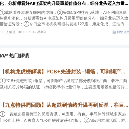
化，分析师看好AI电源架构升级重塑价值分布，细分龙头迈入放量验
证阶段；战略看多港股互联网的逻辑
①战略看多港股互联网的逻辑；②头部CSP财报已落地，AI不利因素影
响逐步消化，分析师看好AI电源架构升级重塑价值分布，细分龙头迈入放
量验证阶段；③今日全市场机构研报共发布122篇，康龙化成、江淮汽车
评级得到上调，9家公司获得首度覆盖，其中乔锋智能获新财富分析师深
358 人解锁 ·
08-06 21:47 星期四
解锁全
度覆盖；④在个股机构关注度排行中，华峰化学首次上榜，前五名依次
为东鹏饮料>药明康德>百润股份>华峰化学>健盛集团。
热门解锁
【机构龙虎榜解读】PCB+先进封装+铜箔，可剥铜产品通过了部分覆铜板厂商、载板厂商及相关芯片终端的认证，持续获得小批量订单，主要应用场景包括芯片封装光模块用PCB，机构大额净买入这家公司
①PCB+先进封装+铜箔，可剥铜产品通过了部分覆铜板厂商、载板厂商
及相关芯片终端的认证，持续获得小批量订单，主要应用场景包括芯片封
装光模块用PCB，机构大额净买入这家公司；②创新药CDMO+减肥药，
收购国外知名CRO企业，在创新药API的化学合成等方面具有丰富经验，
【九点特供周回顾】从超跌到情绪升温再到反弹，栏目梳理AI应用题材逻辑，AI教育人气公司解读后获4连板
具备承接细胞与基因治疗产品商业化受托生产的合规资质，这家公司获净
买入。
①一表精选栏目梳理的优质资讯，AI应用、有色、半导体等领域多家热
门公司上榜，AI教育人气公司解读后获4连板； ②AI应用本周活跃，栏目
解读海外映射，梳理教育、传媒、游戏等景气方向，焦点公司3日最高涨