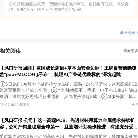
公司搭建涵盖大模型、智能体等多元AI课程，依托自有院校、高校合
作，搭配华为、阿里云合作加持筑牢口碑。
商务合作
相关阅读
查看更
【风口研报回顾】兼顾成长逻辑+基本面安全边际！王牌自营前瞻覆
盖“pcb+MLCC+电子布”，梳理AI产业链优质标的“深坑起跳”
①5日2板！AI算力全链条拉动mSAP、高阶HDI长期需求，这家高端PCB
隐形冠军迎长期成长空间；②产能释放跟不上需求！电子布未来3年缺口
难消，深坑之际再梳理行业逻辑，人气龙头涨超3成；③AI服务器、机器
人带动MLCC景气周期持续！这家公司扩产、涨价预期暂未被市场定价，
08-07 16:13 星期五
免
王牌自营前瞻捕捉“预期差”，3日大涨26%。
【风口研报·公司】这一高端PCB、先进封装用算力金属需求持续扩
容，公司产销量稳居全球第一，且量增计划稳步推进，有望充分受益
价格上行
受益算力需求增长带动的高端PCB、先进封装用需求扩容，叠加东南亚主