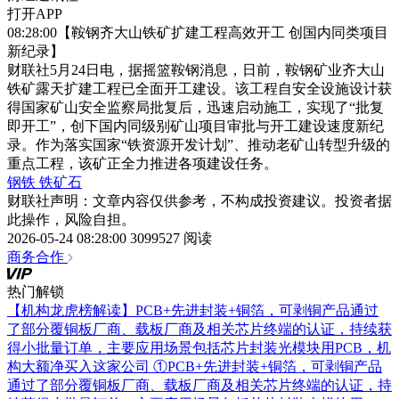
打开APP
08:28:00【鞍钢齐大山铁矿扩建工程高效开工 创国内同类项目
新纪录】
财联社5月24日电，据摇篮鞍钢消息，日前，鞍钢矿业齐大山
铁矿露天扩建工程已全面开工建设。该工程自安全设施设计获
得国家矿山安全监察局批复后，迅速启动施工，实现了“批复
即开工”，创下国内同级别矿山项目审批与开工建设速度新纪
录。作为落实国家“铁资源开发计划”、推动老矿山转型升级的
重点工程，该矿正全力推进各项建设任务。
钢铁
铁矿石
财联社声明：文章内容仅供参考，不构成投资建议。投资者据
此操作，风险自担。
2026-05-24 08:28:00
3099527 阅读
商务合作
热门解锁
【机构龙虎榜解读】PCB+先进封装+铜箔，可剥铜产品通过
了部分覆铜板厂商、载板厂商及相关芯片终端的认证，持续获
得小批量订单，主要应用场景包括芯片封装光模块用PCB，机
构大额净买入这家公司
①PCB+先进封装+铜箔，可剥铜产品
通过了部分覆铜板厂商、载板厂商及相关芯片终端的认证，持