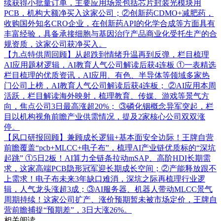
续获得小批量订单，主要应用场景包括芯片封装光模块用
PCB，机构大额净买入这家公司；②创新药CDMO+减肥药，
收购国外知名CRO企业，在创新药API的化学合成等方面具有
丰富经验，具备承接细胞与基因治疗产品商业化受托生产的合
规资质，这家公司获净买入。
【九点特供周回顾】从超跌到情绪升温再到反弹，栏目梳理
AI应用题材逻辑，AI教育人气公司解读后获4连板
①一表精选
栏目梳理的优质资讯，AI应用、有色、半导体等领域多家热
门公司上榜，AI教育人气公司解读后获4连板； ②AI应用本周
活跃，栏目解读海外映射，梳理教育、传媒、游戏等景气方
向，焦点公司3日最高涨超20%； ③磷化铟概念异军突起，栏
目以机构视角前瞻产业供需情况，提及2家核心公司双双涨
停。
【风口研报回顾】兼顾成长逻辑+基本面安全边际！王牌自营
前瞻覆盖“pcb+MLCC+电子布”，梳理AI产业链优质标的“深坑
起跳”
①5日2板！AI算力全链条拉动mSAP、高阶HDI长期需
求，这家高端PCB隐形冠军迎长期成长空间；②产能释放跟不
上需求！电子布未来3年缺口难消，深坑之际再梳理行业逻
辑，人气龙头涨超3成；③AI服务器、机器人带动MLCC景气
周期持续！这家公司扩产、涨价预期暂未被市场定价，王牌自
营前瞻捕捉“预期差”，3日大涨26%。
相关阅读