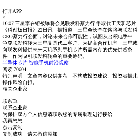
打开APP
×
16:07
三星李在镕被曝将会见联发科蔡力行 争取代工天玑芯片
《科创板日报》22日讯，据报道，三星会长李在镕将与联发科
CEO蔡力行会面，讨论未来合作可能性，试图从台积电手中
争夺联发科转为三星晶圆代工客户。为提高合作机率，三星或
向联发科提供未来天玑系列手机芯片所需内存的优先供货条
件，作为吸引联发科转单的重要筹码。
半导体芯片
智能手机前沿观察
阅读 70604
特别声明：文章内容仅供参考，不构成投资建议。投资者据此
操作风险自担。
相关企业家
联系Ta
联系企业家
为保护双方个人信息请联系您的专属助理进行接洽
我再想想
点击复制
复制成功，请去微信添加