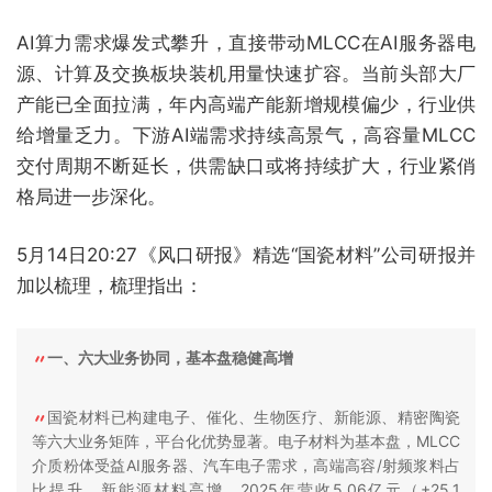
AI算力需求爆发式攀升，直接带动MLCC在AI服务器电
源、计算及交换板块装机用量快速扩容。当前头部大厂
产能已全面拉满，年内高端产能新增规模偏少，行业供
给增量乏力。下游AI端需求持续高景气，高容量MLCC
交付周期不断延长，供需缺口或将持续扩大，行业紧俏
格局进一步深化。
5月14日20:27《风口研报》精选“国瓷材料”公司研报并
加以梳理，梳理指出：
一、六大业务协同，基本盘稳健高增
国瓷材料已构建电子、催化、生物医疗、新能源、精密陶瓷
等六大业务矩阵，平台化优势显著。电子材料为基本盘，MLCC
介质粉体受益AI服务器、汽车电子需求，高端高容/射频浆料占
比提升。新能源材料高增，2025年营收5.06亿元（+25.1