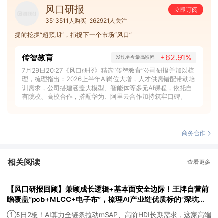
风口研报
立即订阅
3513511人购买
262921人关注
提前挖掘“超预期”，捕捉下一个市场“风口”
传智教育
+62.91%
发现至今最高涨幅
7月29日20:27《风口研报》精选“传智教育”公司研报并加以梳
理，梳理指出：2026上半年AI岗位大增，人才供需错配带动培
训需求，公司搭建涵盖大模型、智能体等多元AI课程，依托自
有院校、高校合作，搭配华为、阿里云合作加持筑牢口碑。
商务合作
相关阅读
查看更多
【风口研报回顾】兼顾成长逻辑+基本面安全边际！王牌自营前
瞻覆盖“pcb+MLCC+电子布”，梳理AI产业链优质标的“深坑起
跳”
①5日2板！AI算力全链条拉动mSAP、高阶HDI长期需求，这家高端