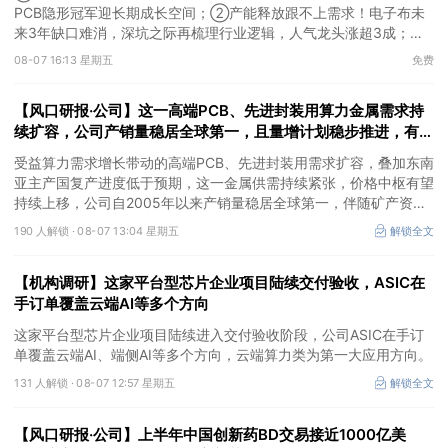
PCB隐形冠军迎长期成长空间；②产能释放跟不上需求！电子布未
来3年缺口难消，深坑之际再梳理行业逻辑，人气龙头涨超3成；
③AI服务器、机器人带动MLCC景气周期持续！这家公司扩产、涨
08-07 16:13 星期五
免费
价预期暂未被市场定价，王牌自营前瞻捕捉“预期差”，3日大涨
26%。
【风口研报·公司】这一高端PCB、先进封装用算力金属需求持
续扩容，公司产销量稳居全球第一，且量增计划稳步推进，有望
充分受益价格上行
受益算力需求增长带动的高端PCB、先进封装用需求扩容，叠加东南
亚主产国复产进度低于预期，这一金属供需持续紧张，价格中枢有望
持续上移，公司自2005年以来产销量稳居全球第一，伴随矿产资源
产量增长与冶炼产能整合并举，公司市占率有望进一步提升，同时有
190 人解锁 ·
08-07 13:04 星期五
解锁全文
望充分受益金属价格上行。
【机构调研】这家平台型芯片企业项目陆续交付验收，ASIC在
手订单覆盖云端AI等多个方向
这家平台型芯片企业项目陆续进入交付验收阶段，公司ASIC在手订
单覆盖云端AI、端侧AI等多个方向，云端算力类为第一大应用方向。
131 人解锁 ·
08-07 12:57 星期五
解锁全文
【风口研报·公司】上半年中国创新药BD交易接近1000亿美