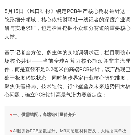
5月15日《风口研报》锁定PCB生产核心耗材钻针这一
隐形细分领域，核心依托财联社一线记者的深度产业调
研与实地求证，也是栏目挖掘小众细分赛道的重要核心
支撑。
基于记者全方位、多主体的实地调研求证，栏目明确市
场核心共识——当前全球AI算力核心瓶颈并非主流硬
件，而是直径不足0.2毫米的高端PCB钻针，该产品现已
处于极度稀缺状态。同时初步界定行业核心研究维度，
聚焦供需格局、技术迭代、行业壁垒及未来趋势四大核
心问题，确立PCB钻针高景气潜力赛道定位：
一、供需错配，高端钻针量价齐升
AI服务器PCB层数提升、M9高硬度材料普及，大幅拉高单板