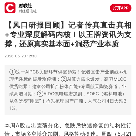
财联社
打开APP
财经通讯社
【风口研报回顾】记者传真直击真相
+专业深度解码内核！以王牌资讯为支
撑，还原真实基本面+洞悉产业本质
2026-05-23 12:30
①这一AIPCB关键环节供需趋紧！记者直击产业前线+梳
理优质标的爆发涨停潮；②AI算力需求爆发，高容MLCC
供货吃紧！这家公司扩产粉体产能+布局航天陶瓷赛道，业
绩高增可期；③AIDC供电焦虑加剧，SOFC（燃料电池）
从备选变“刚需”！抢先梳理国产厂商，人气公司4日大涨3
1%。
本周A股走出震荡分化、急跌后快速修复的结构性行
情，市场多空博弈加剧、风格轮动提速。周四（5月21