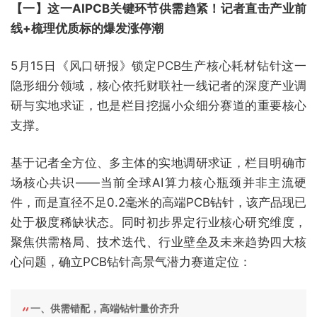
【一】这一AIPCB关键环节供需趋紧！记者直击产业前
线+梳理优质标的爆发涨停潮
5月15日《风口研报》锁定PCB生产核心耗材钻针这一
隐形细分领域，核心依托财联社一线记者的深度产业调
研与实地求证，也是栏目挖掘小众细分赛道的重要核心
支撑。
基于记者全方位、多主体的实地调研求证，栏目明确市
场核心共识——当前全球AI算力核心瓶颈并非主流硬
件，而是直径不足0.2毫米的高端PCB钻针，该产品现已
处于极度稀缺状态。同时初步界定行业核心研究维度，
聚焦供需格局、技术迭代、行业壁垒及未来趋势四大核
心问题，确立PCB钻针高景气潜力赛道定位：
一、供需错配，高端钻针量价齐升