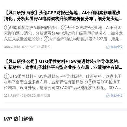
【风口研报·洞察】头部CSP财报已落地，AI不利因素影响逐步
消化，分析师看好AI电源架构升级重塑价值分布，细分龙头迈入
放量验证阶段；战略看多港股互联网的逻辑
①战略看多港股互联网的逻辑；②头部CSP财报已落地，AI不利因
素影响逐步消化，分析师看好AI电源架构升级重塑价值分布，细分龙
头迈入放量验证阶段；③今日全市场机构研报共发布122篇，康龙化
成、江淮汽车评级得到上调，9家公司获得首度覆盖，其中乔锋智能
358 人解锁 ·
08-06 21:47 星期四
解锁全文
获新财富分析师深度覆盖；④在个股机构关注度排行中，华峰化学
首次上榜，前五名依次为东鹏饮料>药明康德>百润股份>华峰化学>
【风口研报·公司】UTG柔性材料+TGV先进封装+半导体级锆、
健盛集团。
硅新材料，这家电子材料平台型企业多点布局，业绩弹性有望释
放；高端PCB检测工位增加、设备升级，这家公司3D AOI产品
①UTG柔性材料+TGV先进封装+半导体级锆、硅新材料，这家电子
从选配变为标配
材料平台型企业多点布局，业绩弹性有望释放；②高端PCB检测工
位增加、设备升级，这家公司3D AOI产品从选配变为标配、3D AXI
设备逐步成为刚需，现已进入头部客户供应体系。
221 人解锁 ·
08-06 20:15 星期四
解锁全文
热门解锁