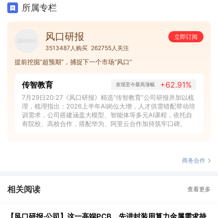
所属专栏
风口研报
立即订阅
3513487人购买
262755人关注
提前挖掘“超预期”，捕捉下一个市场“风口”
传智教育
+62.91%
发现至今最高涨幅
7月29日20:27《风口研报》精选“传智教育”公司研报并加以梳
理，梳理指出：2026上半年AI岗位大增，人才供需错配带动培
训需求，公司搭建涵盖大模型、智能体等多元AI课程，依托自
有院校、高校合作，搭配华为、阿里云合作加持筑牢口碑。
商务合作
相关阅读
查看更多
【风口研报·公司】这一高端PCB、先进封装用算力金属需求持