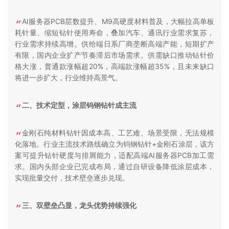
AI服务器PCB层数提升、M9高硬度材料普及，大幅拉高单板
耗针量、缩短钻针使用寿命，叠加汽车、通讯行业需求复苏，
行业需求持续高增。供给端日系厂商垄断高端产能，短期扩产
有限，国内企业扩产节奏滞后市场需求。供需缺口推动钻针价
格大涨，普通款涨幅超20%，高端款涨幅超35%，且未来缺口
将进一步扩大，行业维持高景气。
二、技术定型，涂层钨钢钻针成主流
金刚石纯材料钻针因成本高、工艺难、场景受限，无法规模
化落地。行业主流技术路线确立为钨钢钻针+金刚石涂层，该方
案可提升钻针硬度与排屑能力，适配高端AI服务器PCB加工需
求。国内头部企业已完成布局，通过自研设备降低涂层成本，
实现批量交付，技术壁垒逐步兑现。
三、双壁垒凸显，龙头优势持续强化