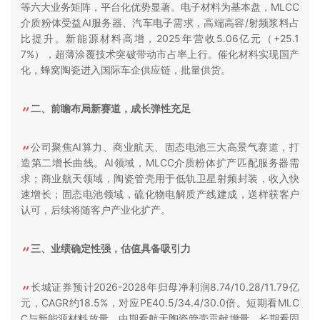
等六大业务矩阵，平台化优势显著。电子材料为基本盘，MLCC
介质粉体受益AI服务器、汽车电子需求，高端高容/射频浆料占
比提升。新能源材料高增，2025年营收5.06亿元（+25.1
7%），超薄涂覆技术突破带动市占率上行。催化材料实现国产
化，蜂窝陶瓷进入国际车企供应链，批量供货。
二、前瞻布局新赛道，成长弹性充足
公司聚焦AI算力、商业航天、固态电池三大高景气赛道，打
造第二增长曲线。AI领域，MLCC介质粉体扩产匹配服务器需
求；商业航天领域，陶瓷管壳用于低轨卫星射频封装，收入快
速增长；固态电池领域，硫化物电解质产线建成，送样获客户
认可，后续将随客户产业化扩产。
三、业绩确定性强，估值具备吸引力
长城证券预计2026-2028年归母净利润8.74/10.28/11.79亿
元，CAGR约18.5%，对应PE40.5/34.4/30.0倍。短期看MLC
C与新能源材料放量，中期看航天陶瓷管壳贡献增量，长期看固