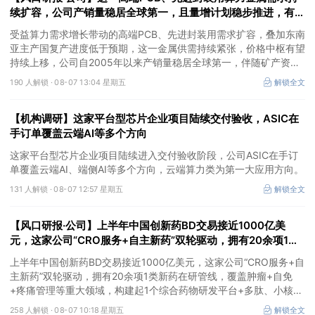
续扩容，公司产销量稳居全球第一，且量增计划稳步推进，有望
充分受益价格上行
受益算力需求增长带动的高端PCB、先进封装用需求扩容，叠加东南
亚主产国复产进度低于预期，这一金属供需持续紧张，价格中枢有望
持续上移，公司自2005年以来产销量稳居全球第一，伴随矿产资源
产量增长与冶炼产能整合并举，公司市占率有望进一步提升，同时有
190 人解锁 ·
08-07 13:04 星期五
解锁全文
望充分受益金属价格上行。
【机构调研】这家平台型芯片企业项目陆续交付验收，ASIC在
手订单覆盖云端AI等多个方向
这家平台型芯片企业项目陆续进入交付验收阶段，公司ASIC在手订
单覆盖云端AI、端侧AI等多个方向，云端算力类为第一大应用方向。
131 人解锁 ·
08-07 12:57 星期五
解锁全文
【风口研报·公司】上半年中国创新药BD交易接近1000亿美
元，这家公司“CRO服务+自主新药”双轮驱动，拥有20余项1类
新药在研管线，覆盖肿瘤+自免+疼痛管理等重大领域
上半年中国创新药BD交易接近1000亿美元，这家公司“CRO服务+自
主新药”双轮驱动，拥有20余项1类新药在研管线，覆盖肿瘤+自免
+疼痛管理等重大领域，构建起1个综合药物研发平台+多肽、小核
酸、CGT、小分子4个创新技术平台，创新转型成果正逐步兑现。
258 人解锁 ·
08-07 10:18 星期五
解锁全文