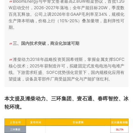
BloomEnergy与甲骨文签署最高2.8GW框架协议，首批1.2G
W启动交付，2026-2027年落地；全年产能目标2GW，季度数
百兆瓦释放。公司上调2026年非GAAP毛利率至34%，规模化
生产降本明确，价格上行（10%-20%）叠加量增，盈利弹性可
期。
三、国内技术突破，商业化加速可期
潍柴动力2018年战略投资英国希锂斯，掌握金属支撑SOFC
核心技术；2025年获制造许可，拟建固定式发电电池与电堆产
线。下游需求旺盛、SOFC优势强化背景下，国内规模化应用有
望提速，设备及零部件厂商受益国产化与产能扩张红利。
本文提及潍柴动力、三环集团、壹石通、春晖智控、冰
轮环境。