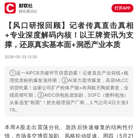
财联社
打开APP
财经通讯社
【风口研报回顾】记者传真直击真相
+专业深度解码内核！以王牌资讯为支
撑，还原真实基本面+洞悉产业本质
2026-05-23 12:30
①这一AIPCB关键环节供需趋紧！记者直击产业前线+梳
理优质标的爆发涨停潮；②AI算力需求爆发，高容MLCC
供货吃紧！这家公司扩产粉体产能+布局航天陶瓷赛道，业
绩高增可期；③AIDC供电焦虑加剧，SOFC（燃料电池）
从备选变“刚需”！抢先梳理国产厂商，人气公司4日大涨3
1%。
本周A股走出震荡分化、急跌后快速修复的结构性行
情，市场多空博弈加剧、风格轮动提速。周四（5月21