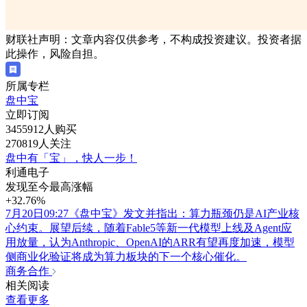
财联社声明：文章内容仅供参考，不构成投资建议。投资者据
此操作，风险自担。
所属专栏
盘中宝
立即订阅
3455912人购买
270819人关注
盘中有「宝」，快人一步！
利通电子
发现至今最高涨幅
+32.76%
7月20日09:27《盘中宝》发文并指出：算力瓶颈仍是AI产业核
心约束。展望后续，随着Fable5等新一代模型上线及Agent应
用放量，认为Anthropic、OpenAI的ARR有望再度加速，模型
侧商业化验证将成为算力板块的下一个核心催化。
商务合作
相关阅读
查看更多