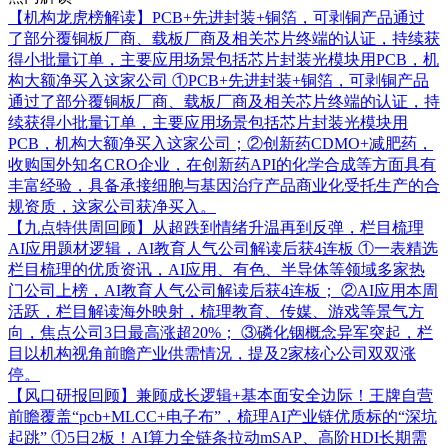
【机构龙虎榜解读】PCB+先进封装+铜箔，可剥铜产品通过
了部分覆铜板厂商、载板厂商及相关芯片终端的认证，持续获
得小批量订单，主要应用场景包括芯片封装光模块用PCB，机
构大额净买入这家公司
①PCB+先进封装+铜箔，可剥铜产品
通过了部分覆铜板厂商、载板厂商及相关芯片终端的认证，持
续获得小批量订单，主要应用场景包括芯片封装光模块用
PCB，机构大额净买入这家公司；②创新药CDMO+减肥药，
收购国外知名CRO企业，在创新药API的化学合成等方面具有
丰富经验，具备承接细胞与基因治疗产品商业化受托生产的合
规资质，这家公司获净买入。
【九点特供周回顾】从超跌到情绪升温再到反弹，栏目梳理
AI应用题材逻辑，AI教育人气公司解读后获4连板
①一表精选
栏目梳理的优质资讯，AI应用、有色、半导体等领域多家热
门公司上榜，AI教育人气公司解读后获4连板； ②AI应用本周
活跃，栏目解读海外映射，梳理教育、传媒、游戏等景气方
向，焦点公司3日最高涨超20%； ③磷化铟概念异军突起，栏
目以机构视角前瞻产业供需情况，提及2家核心公司双双涨
停。
【风口研报回顾】兼顾成长逻辑+基本面安全边际！王牌自营
前瞻覆盖“pcb+MLCC+电子布”，梳理AI产业链优质标的“深坑
起跳”
①5日2板！AI算力全链条拉动mSAP、高阶HDI长期需