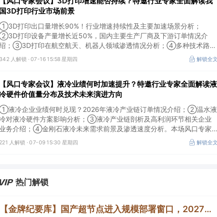
【风口专家会议】3D打印增速能否持续？特邀行业专家全面解读我
国3D打印行业市场前景
①3D打印出口量增长90%！行业增速持续性及主要加速场景分析；
②3D打印设备产量增长近50%，国内主要生产厂商及下游订单情况介
绍；③3D打印在航空航天、机器人领域渗透情况分析；④多种技术路线
及所需产业链供需情况剖析。本场风口专家会议将于7月16日（周四）
342 人解锁 ·
07-16 15:58 星期四
解锁全
20:00举行，特邀行业专家全面解读我国3D打印行业市场前景。
【风口专家会议】液冷业绩何时加速提升？特邀行业专家全面解读液
冷硬件价值量分布及技术未来演进方向
①液冷企业业绩何时兑现？2026年液冷产业链订单情况介绍；②温水液
冷对液冷硬件方案影响分析；③液冷产业链剖析及高利润环节相关企业
业务介绍；④金刚石液冷未来需求前景及渗透速度分析。本场风口专家
会议将于7月9日（周四）19:30举行，特邀行业专家全面解读液冷硬件价
221 人解锁 ·
07-09 15:30 星期四
解锁全
值量分布及技术未来演进方向。
热门解锁
【金牌纪要库】国产超节点进入规模部署窗口，2027年出货量有望提升至600-1200套，晶圆制造、先进封装可能成为决定出货增速的关键环节