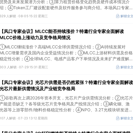
优势及未来发展潜力分析；③算力租赁价格变化趋势及硬件成本情况介
绍；④Token工厂建设配套硬件及软件服务参与商介绍。本场风口专家
议将于8月5日（周三）19:00举行，特邀行业专家全面解读算力租赁企业
329 人解锁 ·
08-05 15:22 星期三
解锁全
营收模式及算力价格变化趋势。
【风口专家会议】MLCC能否持续涨价？特邀行业专家全面解读
MLCC价格上涨动力及竞争格局情况
①MLCC继续涨价？高端MLCC全球供需情况介绍；②AI持续发展对
MLCC增量需求及国内企业受益情况分析；③MLCC上游材料供需及价格
稳定性分析；④全球MLCC、电感产品客户下单情况及未来扩产难度解
析。本场风口专家会议将于7月29日（周三）20:30举行，特邀行业专家
303 人解锁 ·
07-29 15:31 星期三
解锁全
全面解读MLCC价格上涨动力及竞争格局情况。
【风口专家会议】光芯片供需是否仍然紧张？特邀行业专家全面解读
光芯片最新供需情况及产业链竞争格局
①谷歌再次上调2026年资本开支，光芯片产业供需情况分析；②光芯片
产能是否缺乏？各等级光芯片竞争格局及产线情况介绍；③磷化铟、激
光器等上游零部件/物料价格稳定性分析；④NPO、3.2T光模块研发进展
介绍。本场风口专家会议将于7月23日（周四）16:30举行，特邀行业专
107 人解锁 ·
07-23 13:12 星期四
解锁全
家全面解读光芯片最新供需情况及产业链竞争格局。