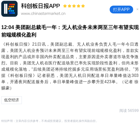
×
打开APP
12:04
美团副总裁毛一年：无人机业务未来两至三年有望实现
前端规模化盈利
《科创板日报》21日讯，美团副总裁、无人机业务负责人毛一年今日透
露，美团无人机业务预计未来两至三年有望实现前端规模化盈利，首款实
现盈利的产品或并非国内外卖配送品类，主要原因是外卖赛道市场竞争激
烈。目前，美团无人机在医疗配送场景已率先实现阶段性盈利，但尚未形
成规模化落地，“后续美团还将持续挖掘多元应用场景拓宽盈利路径。”另
据《科创板日报》记者获悉，美团无人机日间配送单日单量峰值达303
单，开通夜间配送服务后，单日单量峰值进一步攀升至423单。（记者 徐
赐豪）
低空经济
阅读 56599
特别声明：文章内容仅供参考，不构成投资建议。投资者据此操作风险自担。