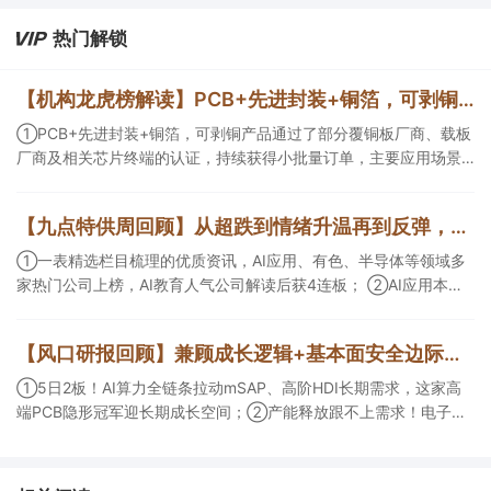
热门解锁
【机构龙虎榜解读】PCB+先进封装+铜箔，可剥铜产品通过了部分覆铜板厂商、载板厂商及相关芯片终端的认证，持续获得小批量订单，主要应用场景包括芯片封装光模块用PCB，机构大额净买入这家公司
①PCB+先进封装+铜箔，可剥铜产品通过了部分覆铜板厂商、载板
厂商及相关芯片终端的认证，持续获得小批量订单，主要应用场景
包括芯片封装光模块用PCB，机构大额净买入这家公司；②创新药
CDMO+减肥药，收购国外知名CRO企业，在创新药API的化学合成
【九点特供周回顾】从超跌到情绪升温再到反弹，栏目梳理AI应用题材逻辑，AI教育人气公司解读后获4连板
等方面具有丰富经验，具备承接细胞与基因治疗产品商业化受托生
产的合规资质，这家公司获净买入。
①一表精选栏目梳理的优质资讯，AI应用、有色、半导体等领域多
家热门公司上榜，AI教育人气公司解读后获4连板； ②AI应用本周
活跃，栏目解读海外映射，梳理教育、传媒、游戏等景气方向，焦
点公司3日最高涨超20%； ③磷化铟概念异军突起，栏目以机构视
【风口研报回顾】兼顾成长逻辑+基本面安全边际！王牌自营前瞻覆盖“pcb+MLCC+电子布”，梳理AI产业链优质标的“深坑起跳”
角前瞻产业供需情况，提及2家核心公司双双涨停。
①5日2板！AI算力全链条拉动mSAP、高阶HDI长期需求，这家高
端PCB隐形冠军迎长期成长空间；②产能释放跟不上需求！电子布
未来3年缺口难消，深坑之际再梳理行业逻辑，人气龙头涨超3成；
③AI服务器、机器人带动MLCC景气周期持续！这家公司扩产、涨
价预期暂未被市场定价，王牌自营前瞻捕捉“预期差”，3日大涨