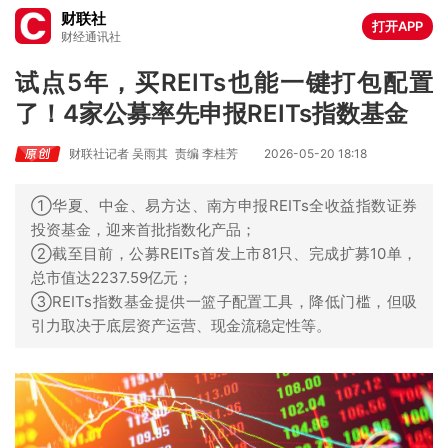
财联社
打开APP
财经通讯社
试点5年，买REITs也能一键打包配置
了！4家公募率先申报REITs指数基金
财联社记者 吴雨其
责编 李桂芳
2026-05-20 18:18
①华夏、中金、易方达、南方申报REITs全收益指数证券
投资基金，迎来首批指数化产品；
②截至目前，公募REITs首发上市81只、完成扩募10单，
总市值达2237.59亿元；
③REITs指数基金提供一篮子配置工具，降低门槛，但吸
引力取决于底层资产运营、现金流稳定性等。