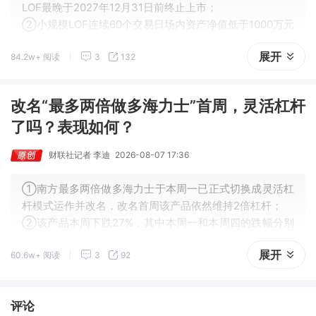
LOF最晚于2027年12月31日前终止上市；
②小规模LOF连续60个交易日场内资产净值低于1000万元
将触发终止上市，40个交易日后即需逐日风险提示；
展开
84.2w+ 阅读
3
132
③据测算，约125只LOF或受影响；终止上市不等于基金
清盘。
改名“最多两倍做多海力士”首周，灵活杠杆
了吗？表现如何？
财联社记者 李迪
2026-08-07 17:36
①南方最多两倍做多海力士于本周一已正式切换成灵活杠
杆模式运作并改名，改名首周该产品依然维持2倍杠杆；
②该产品本周下跌27%，其中本周一和本周四的跌幅分别
为16.65%和19.11%。
展开
60.6w+ 阅读
3
92
评论