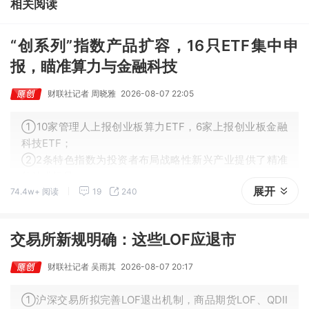
相关阅读
26%。
“创系列”指数产品扩容，16只ETF集中申
报，瞄准算力与金融科技
财联社记者 周晓雅
2026-08-07 22:05
①10家管理人上报创业板算力ETF，6家上报创业板金融
科技ETF；
②2条特色指数为投资者布局战略性新兴产业提供了精准
的技术标尺；
展开
74.4w+ 阅读
19
240
③相关ETF产品将为中长期机构投资者提供差异化的资产
配置工具。
交易所新规明确：这些LOF应退市
财联社记者 吴雨其
2026-08-07 20:17
①沪深交易所拟完善LOF退出机制，商品期货LOF、QDII