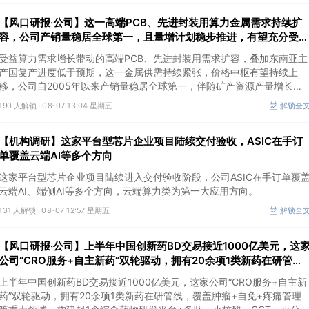
【风口研报·公司】这一高端PCB、先进封装用算力金属需求持续扩
容，公司产销量稳居全球第一，且量增计划稳步推进，有望充分受益
价格上行
受益算力需求增长带动的高端PCB、先进封装用需求扩容，叠加东南亚主
产国复产进度低于预期，这一金属供需持续紧张，价格中枢有望持续上
移，公司自2005年以来产销量稳居全球第一，伴随矿产资源产量增长与
冶炼产能整合并举，公司市占率有望进一步提升，同时有望充分受益金属
190 人解锁 ·
08-07 13:04 星期五
解锁全
价格上行。
【机构调研】这家平台型芯片企业项目陆续交付验收，ASIC在手订
单覆盖云端AI等多个方向
这家平台型芯片企业项目陆续进入交付验收阶段，公司ASIC在手订单覆
云端AI、端侧AI等多个方向，云端算力类为第一大应用方向。
131 人解锁 ·
08-07 12:57 星期五
解锁全
【风口研报·公司】上半年中国创新药BD交易接近1000亿美元，这
公司“CRO服务+自主新药”双轮驱动，拥有20余项1类新药在研管
线，覆盖肿瘤+自免+疼痛管理等重大领域
上半年中国创新药BD交易接近1000亿美元，这家公司“CRO服务+自主新
药”双轮驱动，拥有20余项1类新药在研管线，覆盖肿瘤+自免+疼痛管理