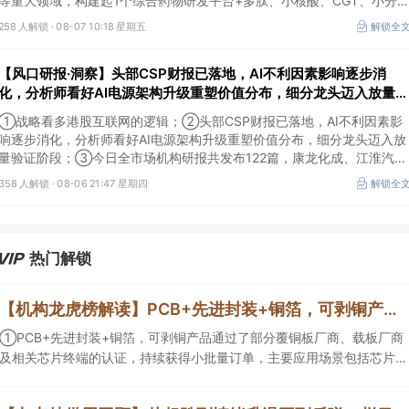
等重大领域，构建起1个综合药物研发平台+多肽、小核酸、CGT、小分
4个创新技术平台，创新转型成果正逐步兑现。
258 人解锁 ·
08-07 10:18 星期五
解锁全
【风口研报·洞察】头部CSP财报已落地，AI不利因素影响逐步消
化，分析师看好AI电源架构升级重塑价值分布，细分龙头迈入放量验
证阶段；战略看多港股互联网的逻辑
①战略看多港股互联网的逻辑；②头部CSP财报已落地，AI不利因素影
响逐步消化，分析师看好AI电源架构升级重塑价值分布，细分龙头迈入放
量验证阶段；③今日全市场机构研报共发布122篇，康龙化成、江淮汽车
评级得到上调，9家公司获得首度覆盖，其中乔锋智能获新财富分析师深
358 人解锁 ·
08-06 21:47 星期四
解锁全
度覆盖；④在个股机构关注度排行中，华峰化学首次上榜，前五名依次
为东鹏饮料>药明康德>百润股份>华峰化学>健盛集团。
热门解锁
【机构龙虎榜解读】PCB+先进封装+铜箔，可剥铜产品通过了部分覆铜板厂商、载板厂商及相关芯片终端的认证，持续获得小批量订单，主要应用场景包括芯片封装光模块用PCB，机构大额净买入这家公司
①PCB+先进封装+铜箔，可剥铜产品通过了部分覆铜板厂商、载板厂商
及相关芯片终端的认证，持续获得小批量订单，主要应用场景包括芯片封
装光模块用PCB，机构大额净买入这家公司；②创新药CDMO+减肥药，
收购国外知名CRO企业，在创新药API的化学合成等方面具有丰富经验，