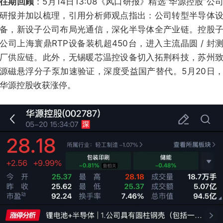
往期回顾
：5月14日13:08《风口研报》精选“华源控股”公
研报并加以梳理，引用分析师观点指出：公司转型半导体
备，新设子公司布局光通信，深化半导体全产业链。控股
公司上海寰鼎RTP设备装机超450台，进入主流晶圆 / 封
厂供应链。此外，无锡暖芯温控设备切入拓荆科技，苏州
源磁悬浮分子泵加速验证，深度受益国产替代。5月20日
华源控股收获涨停。