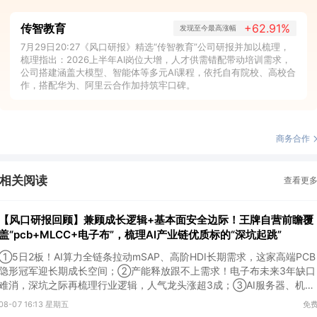
传智教育
+62.91%
发现至今最高涨幅
7月29日20:27《风口研报》精选“传智教育”公司研报并加以梳理，
梳理指出：2026上半年AI岗位大增，人才供需错配带动培训需求，
公司搭建涵盖大模型、智能体等多元AI课程，依托自有院校、高校合
作，搭配华为、阿里云合作加持筑牢口碑。
商务合作
相关阅读
查看更
【风口研报回顾】兼顾成长逻辑+基本面安全边际！王牌自营前瞻覆
盖“pcb+MLCC+电子布”，梳理AI产业链优质标的“深坑起跳”
①5日2板！AI算力全链条拉动mSAP、高阶HDI长期需求，这家高端PCB
隐形冠军迎长期成长空间；②产能释放跟不上需求！电子布未来3年缺口
难消，深坑之际再梳理行业逻辑，人气龙头涨超3成；③AI服务器、机器
人带动MLCC景气周期持续！这家公司扩产、涨价预期暂未被市场定价，
08-07 16:13 星期五
免
王牌自营前瞻捕捉“预期差”，3日大涨26%。