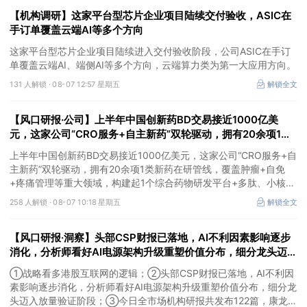
【机构调研】这家平台型芯片企业项目陆续交付验收，ASIC在
手订单覆盖云端AI等多个方向
这家平台型芯片企业项目陆续进入交付验收阶段，公司ASIC在手订
单覆盖云端AI、端侧AI等多个方向，云端算力类为第一大应用方向。
131 人解锁 ·
08-07 12:57 星期五
解锁全文
【风口研报·公司】上半年中国创新药BD交易接近1000亿美
元，这家公司“CRO服务+自主新药”双轮驱动，拥有20余项1类
新药在研管线，覆盖肿瘤+自免+疼痛管理等重大领域
上半年中国创新药BD交易接近1000亿美元，这家公司“CRO服务+自
主新药”双轮驱动，拥有20余项1类新药在研管线，覆盖肿瘤+自免
+疼痛管理等重大领域，构建起1个综合药物研发平台+多肽、小核
酸、CGT、小分子4个创新技术平台，创新转型成果正逐步兑现。
258 人解锁 ·
08-07 10:18 星期五
解锁全文
【风口研报·洞察】头部CSP财报已落地，AI不利因素影响逐步
消化，分析师看好AI电源架构升级重塑价值分布，细分龙头迈入
放量验证阶段；战略看多港股互联网的逻辑
①战略看多港股互联网的逻辑；②头部CSP财报已落地，AI不利因
素影响逐步消化，分析师看好AI电源架构升级重塑价值分布，细分龙
头迈入放量验证阶段；③今日全市场机构研报共发布122篇，康龙化