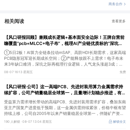
商务合作
相关阅读
查看更多
【风口研报回顾】兼顾成长逻辑+基本面安全边际！王牌自营前
瞻覆盖“pcb+MLCC+电子布”，梳理AI产业链优质标的“深坑起
跳”
①5日2板！AI算力全链条拉动mSAP、高阶HDI长期需求，这家高端
PCB隐形冠军迎长期成长空间；②产能释放跟不上需求！电子布未
来3年缺口难消，深坑之际再梳理行业逻辑，人气龙头涨超3成；
③AI服务器、机器人带动MLCC景气周期持续！这家公司扩产、涨
08-07 16:13 星期五
免费
价预期暂未被市场定价，王牌自营前瞻捕捉“预期差”，3日大涨
26%。
【风口研报·公司】这一高端PCB、先进封装用算力金属需求持
续扩容，公司产销量稳居全球第一，且量增计划稳步推进，有望
充分受益价格上行
受益算力需求增长带动的高端PCB、先进封装用需求扩容，叠加东南
亚主产国复产进度低于预期，这一金属供需持续紧张，价格中枢有望
持续上移，公司自2005年以来产销量稳居全球第一，伴随矿产资源
产量增长与冶炼产能整合并举，公司市占率有望进一步提升，同时有
190 人解锁 ·
08-07 13:04 星期五
解锁全文
望充分受益金属价格上行。