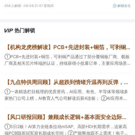
成、江淮汽车评级得到上调，9家公司获得首度覆盖，其中乔锋智能
358 人解锁 ·
08-06 21:47 星期四
解锁全文
获新财富分析师深度覆盖；④在个股机构关注度排行中，华峰化学
首次上榜，前五名依次为东鹏饮料>药明康德>百润股份>华峰化学>
健盛集团。
热门解锁
【机构龙虎榜解读】PCB+先进封装+铜箔，可剥铜产品通过了部分覆铜板厂商、载板厂商及相关芯片终端的认证，持续获得小批量订单，主要应用场景包括芯片封装光模块用PCB，机构大额净买入这家公司
①PCB+先进封装+铜箔，可剥铜产品通过了部分覆铜板厂商、载板
厂商及相关芯片终端的认证，持续获得小批量订单，主要应用场景
包括芯片封装光模块用PCB，机构大额净买入这家公司；②创新药
CDMO+减肥药，收购国外知名CRO企业，在创新药API的化学合成
【九点特供周回顾】从超跌到情绪升温再到反弹，栏目梳理AI应用题材逻辑，AI教育人气公司解读后获4连板
等方面具有丰富经验，具备承接细胞与基因治疗产品商业化受托生
产的合规资质，这家公司获净买入。
①一表精选栏目梳理的优质资讯，AI应用、有色、半导体等领域多
家热门公司上榜，AI教育人气公司解读后获4连板； ②AI应用本周
活跃，栏目解读海外映射，梳理教育、传媒、游戏等景气方向，焦
点公司3日最高涨超20%； ③磷化铟概念异军突起，栏目以机构视
【风口研报回顾】兼顾成长逻辑+基本面安全边际！王牌自营前瞻覆盖“pcb+MLCC+电子布”，梳理AI产业链优质标的“深坑起跳”
角前瞻产业供需情况，提及2家核心公司双双涨停。
①5日2板！AI算力全链条拉动mSAP、高阶HDI长期需求，这家高
端PCB隐形冠军迎长期成长空间；②产能释放跟不上需求！电子布