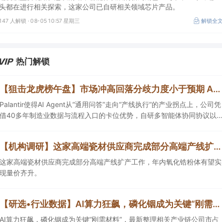
头都在进行相关探索，这家公司已自研相关领域芯片产品。
147 人解锁 ·
08-05 10:57 星期三
解锁全
热门解锁
【狙击龙虎榜午盘】市场冲高回落分歧力度小于预期 AI智能体依旧为核心主线
Palantir使得AI Agent从“通用问答”走向“产线执行”的产业拐点上，公司凭
借40多年制造业数据与流程入口的卡位优势，自研多智能体协同协议以
及已可规模商用的工业AI运行空间，正从“项目型软件公司”向“AI原生平台
生态型公司”跃迁。
【机构调研】这家高端瓷材供应商完成部分高端产线扩产，年内氧化锆粉体有望实现量价齐升
这家高端瓷材供应商完成部分高端产线扩产工作，年内氧化锆粉体有望实
现量价齐升。
【研选•行业数据】AI算力狂飙，磷化铟成为关键“刚需材料”，最新整理相关产业链公司市占率、产能、产量等（附表）
AI算力狂飙，磷化铟成为关键“刚需材料”，最新整理相关产业链公司市占