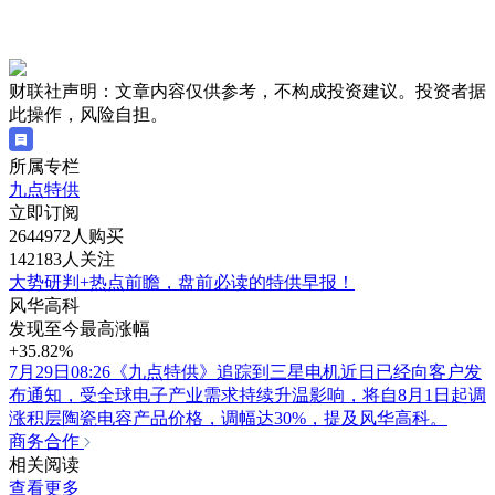
财联社声明：文章内容仅供参考，不构成投资建议。投资者据
此操作，风险自担。
所属专栏
九点特供
立即订阅
2644972人购买
142183人关注
大势研判+热点前瞻，盘前必读的特供早报！
风华高科
发现至今最高涨幅
+35.82%
7月29日08:26《九点特供》追踪到三星电机近日已经向客户发
布通知，受全球电子产业需求持续升温影响，将自8月1日起调
涨积层陶瓷电容产品价格，调幅达30%，提及风华高科。
商务合作
相关阅读
查看更多