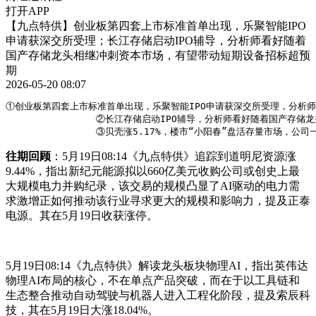
打开APP
【九点特供】创业板第四套上市标准首单出现，乐聚智能IPO
申请获深交所受理；长江存储启动IPO辅导，分析师看好随着
国产存储龙头相继冲刺资本市场，有望带动短期设备招标超预
期
2026-05-20 08:07
①创业板第四套上市标准首单出现，乐聚智能IPO申请获深交所受理，分析师
                ②长江存储启动IPO辅导，分析师看好随着国
                ③贝壳涨5.17%，楼市“小阳春”盘活存量市场，公
往期回顾
：5月19日08:14《九点特供》追踪到道明尼资源涨
9.44%，指出新纪元能源拟以660亿美元收购公司或创史上最
大规模电力并购纪录，该交易的规模凸显了AI驱动的电力需
求激增正如何推动该行业寻求更大的规模和影响力，提及正泰
电源。其在5月19日收获涨停。
5月19日08:14《九点特供》解读龙头板块物理AI，指出英伟达
物理AI布局的核心，不在单点产品突破，而在于以工具链和
生态整合推动自动驾驶与机器人进入工程化阶段，提及索辰科
技，其在5月19日大涨18.04%。