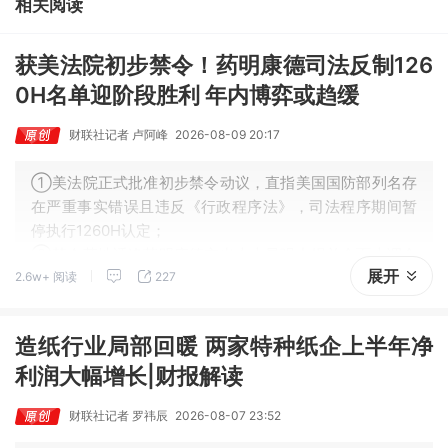
相关阅读
获美法院初步禁令！药明康德司法反制126
0H名单迎阶段胜利 年内博弈或趋缓
财联社记者 卢阿峰
2026-08-09 20:17
①美法院正式批准初步禁令动议，直指美国国防部列名存
在严重事实错误且违反《行政程序法》，司法程序期间暂
停执行1260H认定；
②禁令落地适逢药明康德交出史上最强中报并全面上调全
展开
2.6w+ 阅读
227
年业绩指引；
③专家指出，阶段性缓冲可降低美国客户顾虑，但美国政
策风险仍需持续关注。
造纸行业局部回暖 两家特种纸企上半年净
利润大幅增长|财报解读
财联社记者 罗祎辰
2026-08-07 23:52