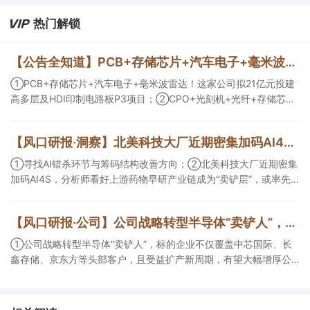
热门解锁
【公告全知道】PCB+存储芯片+汽车电子+毫米波雷达！公司拟21亿元投建高多层及HDI印制电路板P3项目
①PCB+存储芯片+汽车电子+毫米波雷达！这家公司拟21亿元投建
高多层及HDI印制电路板P3项目；②CPO+光刻机+光纤+存储芯
片！这家公司拟定增募资不超10亿元用于高端光互联核心光学元器
件项目等；③存储芯片+光刻胶+先进封装！公司已实现5N5纯度高
【风口研报·洞察】北美科技大厂近期密集加码AI4S，分析师看好上游药物早研产业链成为“卖铲层”，或率先受益于模型训练带来的需求井喷；寻找AI错杀环节与筹码结构改善方向
纯六氟化钨量产。
①寻找AI错杀环节与筹码结构改善方向；②北美科技大厂近期密集
加码AI4S，分析师看好上游药物早研产业链成为“卖铲层”，或率先
受益于模型训练带来的需求井喷；③今日全市场机构研报共发布
334篇，九安医疗评级得到上调，28家公司获得首度覆盖，其中欧
【风口研报·公司】公司战略转型半导体“卖铲人”，标的企业不仅覆盖中芯国际、长鑫存储、京东方等头部客户，且受益扩产新周期，有望大幅增厚公司营收和归母净利润；周策略：市场情绪有望逐渐回暖并重拾上行趋势
圣电气、思瑞浦获新财富分析师深度覆盖；④在个股机构关注度排
行中，健盛集团首次上榜，前五名依次为药明康德>百润股份>东鹏
①公司战略转型半导体“卖铲人”，标的企业不仅覆盖中芯国际、长
饮料>华峰化学>健盛集团。
鑫存储、京东方等头部客户，且受益扩产新周期，有望大幅增厚公
司营收和归母净利润； ②周策略：市场情绪有望逐渐回暖并重拾上
行趋势。