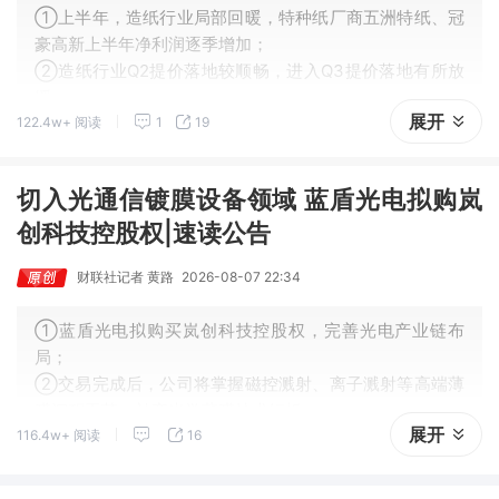
①上半年，造纸行业局部回暖，特种纸厂商五洲特纸、冠
豪高新上半年净利润逐季增加；
②造纸行业Q2提价落地较顺畅，进入Q3提价落地有所放
缓；
展开
122.4w+ 阅读
1
19
③在行业内部，箱板瓦楞纸、特种纸相对较好，其他纸种
多承压。
切入光通信镀膜设备领域 蓝盾光电拟购岚
创科技控股权|速读公告
财联社记者 黄路
2026-08-07 22:34
①蓝盾光电拟购买岚创科技控股权，完善光电产业链布
局；
②交易完成后，公司将掌握磁控溅射、离子溅射等高端薄
膜沉积工艺，补齐光学薄膜技术短板。
展开
116.4w+ 阅读
16