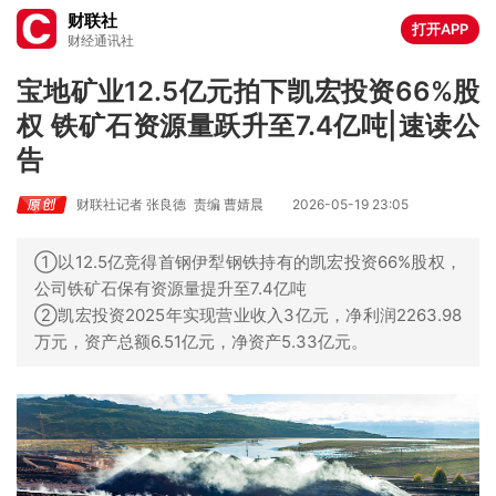
财联社
打开APP
财经通讯社
宝地矿业12.5亿元拍下凯宏投资66%股
权 铁矿石资源量跃升至7.4亿吨|速读公
告
财联社记者 张良德
责编 曹婧晨
2026-05-19 23:05
①以12.5亿竞得首钢伊犁钢铁持有的凯宏投资66%股权，
公司铁矿石保有资源量提升至7.4亿吨
②凯宏投资2025年实现营业收入3亿元，净利润2263.98
万元，资产总额6.51亿元，净资产5.33亿元。