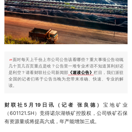
面对每天上千份上市公司公告该看哪些？重大事项公告动辄
几十页几百页重点是啥？公告里一堆专业术语不知道算利好还
是利空？请看财联社公司新闻部
《速读公告》
栏目，我们派驻
全国的记者们将于公告当晚为您带来准确、快速、专业的解
读。
财联社5月19日讯（记者 张良德）
宝地矿业
（601121.SH）竞得诺尔湖铁矿控股权，公司铁矿石保
有资源量或将提高六成，年产能增加三成。