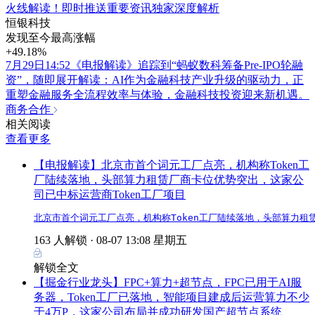
火线解读！即时推送重要资讯独家深度解析
恒银科技
发现至今最高涨幅
+49.18%
7月29日14:52《电报解读》追踪到“蚂蚁数科筹备Pre-IPO轮融
资”，随即展开解读：AI作为金融科技产业升级的驱动力，正
重塑金融服务全流程效率与体验，金融科技投资迎来新机遇。
商务合作
相关阅读
查看更多
【电报解读】北京市首个词元工厂点亮，机构称Token工
厂陆续落地，头部算力租赁厂商卡位优势突出，这家公
司已中标运营商Token工厂项目
北京市首个词元工厂点亮，机构称Token工厂陆续落地，头部算力租
163 人解锁 ·
08-07 13:08 星期五
解锁全文
【掘金行业龙头】FPC+算力+超节点，FPC已用于AI服
务器，Token工厂已落地，智能项目建成后运营算力不少
于4万P，这家公司布局并成功研发国产超节点系统