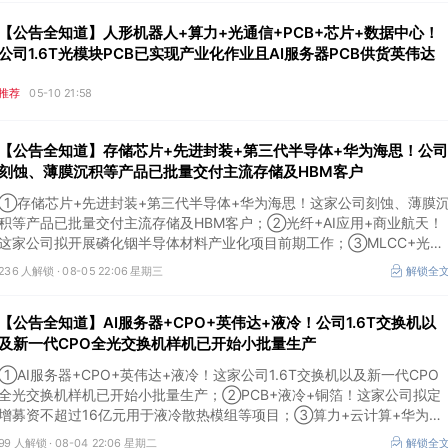
【公告全知道】人形机器人+算力+光通信+PCB+芯片+数据中心！
公司1.6T光模块PCB已实现产业化作业且AI服务器PCB供货英伟达
推荐
05-10 21:58
【公告全知道】存储芯片+先进封装+第三代半导体+华为海思！公司
刻蚀、薄膜沉积等产品已批量交付主流存储及HBM客户
①存储芯片+先进封装+第三代半导体+华为海思！这家公司刻蚀、薄膜
积等产品已批量交付主流存储及HBM客户；②光纤+AI应用+商业航天！
这家公司拟开展磷化铟半导体材料产业化项目前期工作；③MLCC+光模
块+商业航天+军工！公司拟定增募资不超3亿元用于MLCC相关项目。
236 人解锁 ·
08-05 22:06 星期三
解锁全
【公告全知道】AI服务器+CPO+英伟达+液冷！公司1.6T交换机以
及新一代CPO全光交换机样机已开始小批量生产
①AI服务器+CPO+英伟达+液冷！这家公司1.6T交换机以及新一代CPO
全光交换机样机已开始小批量生产；②PCB+液冷+铜箔！这家公司拟定
增募资不超过16亿元用于液冷散热模组等项目；③算力+云计算+华为鲲
鹏！公司签署超46亿元算力服务合同。
99 人解锁 ·
08-04 22:06 星期二
解锁全