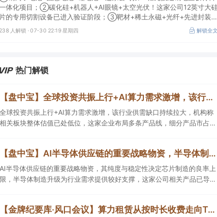
一体化项目；②碳化硅+机器人+AI眼镜+太空光伏！这家公司12英寸大
片的专用切割设备已进入验证阶段；③靶材+稀土永磁+光纤+先进封装
公司12英寸高纯钽靶材在先进存储领域通过验证并大批量应用。
238 人解锁 ·
07-30 22:19 星期四
解锁全
热门解锁
【盘中宝】全球投资共振上行+AI算力需求激增，该行业供需缺口持续拉大，机构称相关板块整体估值已处低位，这家企业细分产品市占率第一
全球投资共振上行+AI算力需求激增，该行业供需缺口持续拉大，机构称
相关板块整体估值已处低位，这家企业布局多条产品线，细分产品市占率
第一。
【盘中宝】AI半导体供应链的重要战略物资，半导体制造升级为行业需求提供较好支撑，这家公司相关产品已导入头部半导体企业
AI半导体供应链的重要战略物资，其纯度与稳定性决定芯片制造的良率上
限，半导体制造升级为行业需求提供较好支撑，这家公司相关产品已导入
头部半导体企业。
【金牌纪要库·风口会议】算力租赁从按时长收费走向Token分成，AI算力中心的利润模型与产业链边界正在重构