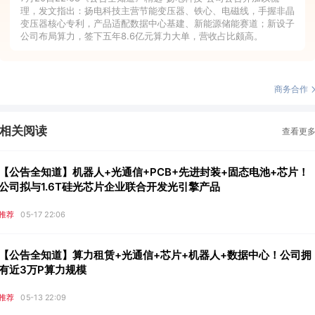
理，发文指出：扬电科技主营节能变压器、铁心、电磁线，手握非晶
变压器核心专利，产品适配数据中心基建、新能源储能赛道；新设子
公司布局算力，签下五年8.6亿元算力大单，营收占比颇高。
商务合作
相关阅读
查看更
【公告全知道】机器人+光通信+PCB+先进封装+固态电池+芯片！
公司拟与1.6T硅光芯片企业联合开发光引擎产品
推荐
05-17 22:06
【公告全知道】算力租赁+光通信+芯片+机器人+数据中心！公司拥
有近3万P算力规模
推荐
05-13 22:09