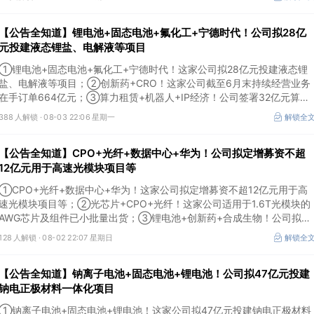
【公告全知道】锂电池+固态电池+氟化工+宁德时代！公司拟28亿
元投建液态锂盐、电解液等项目
①锂电池+固态电池+氟化工+宁德时代！这家公司拟28亿元投建液态锂
盐、电解液等项目；②创新药+CRO！这家公司截至6月末持续经营业务
在手订单664亿元；③算力租赁+机器人+IP经济！公司签署32亿元算力
服务合同。
388 人解锁 ·
08-03 22:06 星期一
解锁全
【公告全知道】CPO+光纤+数据中心+华为！公司拟定增募资不超
12亿元用于高速光模块项目等
①CPO+光纤+数据中心+华为！这家公司拟定增募资不超12亿元用于高
速光模块项目等；②光芯片+CPO+光纤！这家公司适用于1.6T光模块的
AWG芯片及组件已小批量出货；③锂电池+创新药+合成生物！公司拟定
增募资不超过7亿元以切入半导体供应链。
128 人解锁 ·
08-02 22:07 星期日
解锁全
【公告全知道】钠离子电池+固态电池+锂电池！公司拟47亿元投建
钠电正极材料一体化项目
①钠离子电池+固态电池+锂电池！这家公司拟47亿元投建钠电正极材料