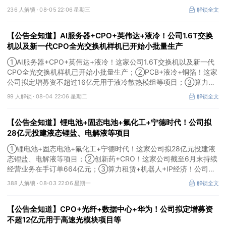
作；③MLCC+光模块+商业航天+军工！公司拟定增募资不超3亿元
236 人解锁 ·
08-05 22:06 星期三
解锁全文
用于MLCC相关项目。
【公告全知道】AI服务器+CPO+英伟达+液冷！公司1.6T交换
机以及新一代CPO全光交换机样机已开始小批量生产
①AI服务器+CPO+英伟达+液冷！这家公司1.6T交换机以及新一代
CPO全光交换机样机已开始小批量生产；②PCB+液冷+铜箔！这家
公司拟定增募资不超过16亿元用于液冷散热模组等项目；③算力
+云计算+华为鲲鹏！公司签署超46亿元算力服务合同。
99 人解锁 ·
08-04 22:06 星期二
解锁全文
【公告全知道】锂电池+固态电池+氟化工+宁德时代！公司拟
28亿元投建液态锂盐、电解液等项目
①锂电池+固态电池+氟化工+宁德时代！这家公司拟28亿元投建液
态锂盐、电解液等项目；②创新药+CRO！这家公司截至6月末持续
经营业务在手订单664亿元；③算力租赁+机器人+IP经济！公司签
署32亿元算力服务合同。
388 人解锁 ·
08-03 22:06 星期一
解锁全文
【公告全知道】CPO+光纤+数据中心+华为！公司拟定增募资
不超12亿元用于高速光模块项目等