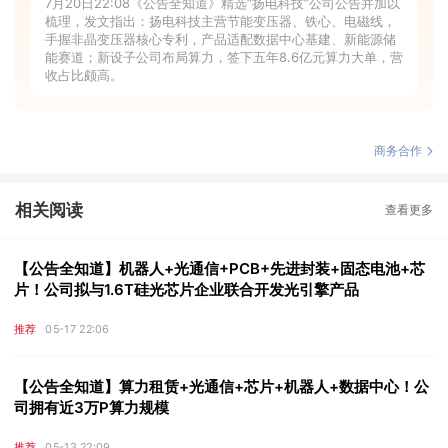
7月20日22:08《公告全知道》精选“扬电科技”公司公告并加以
梳理，发文指出：扬电科技主营节能变压器、铁心、电磁线，
手握非晶变压器核心专利，产品适配数据中心基建、新能源储
能赛道；新设子公司布局算力，签下五年8.6亿元算力大单，营
收占比颇高。
商务合作
相关阅读
查看更多
【公告全知道】机器人+光通信+PCB+先进封装+固态电池+芯
片！公司拟与1.6T硅光芯片企业联合开发光引擎产品
推荐
05-17 22:06
【公告全知道】算力租赁+光通信+芯片+机器人+数据中心！公
司拥有近3万P算力规模
推荐
05-13 22:09