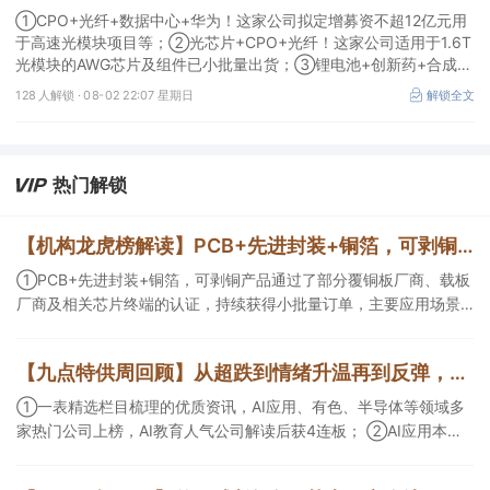
①CPO+光纤+数据中心+华为！这家公司拟定增募资不超12亿元用
于高速光模块项目等；②光芯片+CPO+光纤！这家公司适用于1.6T
光模块的AWG芯片及组件已小批量出货；③锂电池+创新药+合成生
物！公司拟定增募资不超过7亿元以切入半导体供应链。
128 人解锁 ·
08-02 22:07 星期日
解锁全文
热门解锁
【机构龙虎榜解读】PCB+先进封装+铜箔，可剥铜产品通过了部分覆铜板厂商、载板厂商及相关芯片终端的认证，持续获得小批量订单，主要应用场景包括芯片封装光模块用PCB，机构大额净买入这家公司
①PCB+先进封装+铜箔，可剥铜产品通过了部分覆铜板厂商、载板
厂商及相关芯片终端的认证，持续获得小批量订单，主要应用场景
包括芯片封装光模块用PCB，机构大额净买入这家公司；②创新药
CDMO+减肥药，收购国外知名CRO企业，在创新药API的化学合成
【九点特供周回顾】从超跌到情绪升温再到反弹，栏目梳理AI应用题材逻辑，AI教育人气公司解读后获4连板
等方面具有丰富经验，具备承接细胞与基因治疗产品商业化受托生
产的合规资质，这家公司获净买入。
①一表精选栏目梳理的优质资讯，AI应用、有色、半导体等领域多
家热门公司上榜，AI教育人气公司解读后获4连板； ②AI应用本周
活跃，栏目解读海外映射，梳理教育、传媒、游戏等景气方向，焦
点公司3日最高涨超20%； ③磷化铟概念异军突起，栏目以机构视