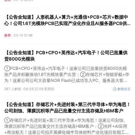
【公告全知道】人形机器人+算力+光通信+PCB+芯片+数据中
心！公司1.6T光模块PCB已实现产业化作业且AI服务器PCB供
货英伟达
推荐
05-10 21:58
【公告全知道】PCB+CPO+英伟达+汽车电子！公司已批量供
货800G光模块
①PCB+CPO+英伟达+汽车电子！这家公司已批量供货800G光模
块产品并积极推动1.6T光模块量产出货；②存储芯片+智能穿戴+华
为！这家公司公司大容量NOR Flash已成功导入PC、服务器大客
户；③边缘计算+智慧灯杆！公司拟跨界布局固态存储标的。
387 人解锁 ·
08-06 22:06 星期四
解锁全文
【公告全知道】存储芯片+先进封装+第三代半导体+华为海思！
公司刻蚀、薄膜沉积等产品已批量交付主流存储及HBM客户
①存储芯片+先进封装+第三代半导体+华为海思！这家公司刻蚀、
薄膜沉积等产品已批量交付主流存储及HBM客户；②光纤+AI应用
+商业航天！这家公司拟开展磷化铟半导体材料产业化项目前期工