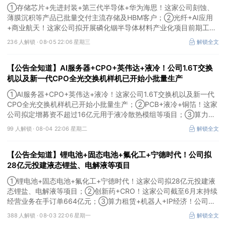
①存储芯片+先进封装+第三代半导体+华为海思！这家公司刻蚀、
薄膜沉积等产品已批量交付主流存储及HBM客户；②光纤+AI应用
+商业航天！这家公司拟开展磷化铟半导体材料产业化项目前期工
作；③MLCC+光模块+商业航天+军工！公司拟定增募资不超3亿元
236 人解锁 ·
08-05 22:06 星期三
解锁全文
用于MLCC相关项目。
【公告全知道】AI服务器+CPO+英伟达+液冷！公司1.6T交换
机以及新一代CPO全光交换机样机已开始小批量生产
①AI服务器+CPO+英伟达+液冷！这家公司1.6T交换机以及新一代
CPO全光交换机样机已开始小批量生产；②PCB+液冷+铜箔！这家
公司拟定增募资不超过16亿元用于液冷散热模组等项目；③算力
+云计算+华为鲲鹏！公司签署超46亿元算力服务合同。
99 人解锁 ·
08-04 22:06 星期二
解锁全文
【公告全知道】锂电池+固态电池+氟化工+宁德时代！公司拟
28亿元投建液态锂盐、电解液等项目
①锂电池+固态电池+氟化工+宁德时代！这家公司拟28亿元投建液
态锂盐、电解液等项目；②创新药+CRO！这家公司截至6月末持续
经营业务在手订单664亿元；③算力租赁+机器人+IP经济！公司签
署32亿元算力服务合同。
388 人解锁 ·
08-03 22:06 星期一
解锁全文