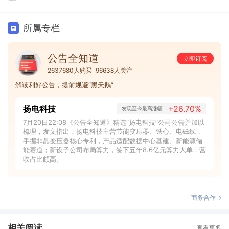
所属专栏
公告全知道
立即订阅
2637680人购买
96638人关注
解读利好公告，提前规避“黑天鹅”
扬电科技
+26.70%
发现至今最高涨幅
7月20日22:08《公告全知道》精选“扬电科技”公司公告并加以
梳理，发文指出：扬电科技主营节能变压器、铁心、电磁线，
手握非晶变压器核心专利，产品适配数据中心基建、新能源储
能赛道；新设子公司布局算力，签下五年8.6亿元算力大单，营
收占比颇高。
商务合作
相关阅读
查看更多