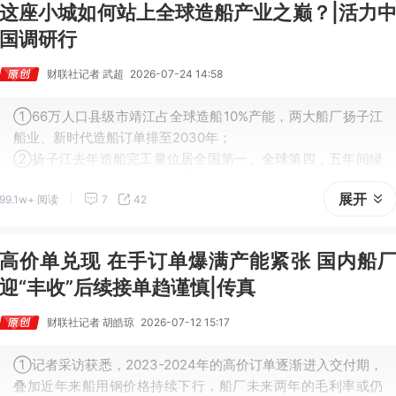
这座小城如何站上全球造船产业之巅？|活力
国调研行
财联社记者 武超
2026-07-24 14:58
①66万人口县级市靖江占全球造船10%产能，两大船厂扬子江
船业、新时代造船订单排至2030年；
②扬子江去年造船完工量位居全国第一、全球第四，五年间绿
色清洁能源订单占比从15%升至71%；
展开
99.1w+ 阅读
7
42
③靖江依托黄金水道和沿江经济带、跨江融合，数十年间从木
船作坊跃升为全球造船重镇。
高价单兑现 在手订单爆满产能紧张 国内船
迎“丰收”后续接单趋谨慎|传真
财联社记者 胡皓琼
2026-07-12 15:17
①记者采访获悉，2023-2024年的高价订单逐渐进入交付期，
叠加近年来船用钢价格持续下行，船厂未来两年的毛利率或仍