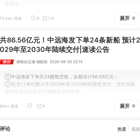
在高位；
②订单排期基本至2030年后，仅少数大型船厂2028-2029年
展开
75.3w+ 阅读
8
174
期间有少量空档，以便接收高价订单；
③油轮及散货船新造将是未来两年需求的“主力军”。
共86.56亿元！中远海发下单24条新船 预计
029年至2030年陆续交付|速读公告
财联社记者 胡皓琼
2026-06-30 22:15
①中远海发下单共24艘散货船，金额合计86.56亿元；
②此次订单均预计于2029年至2030年间陆续交付，交付后租
赁给中远海运散运下属惠丰公司经营。
展开
95w+ 阅读
8
评论
热度
最