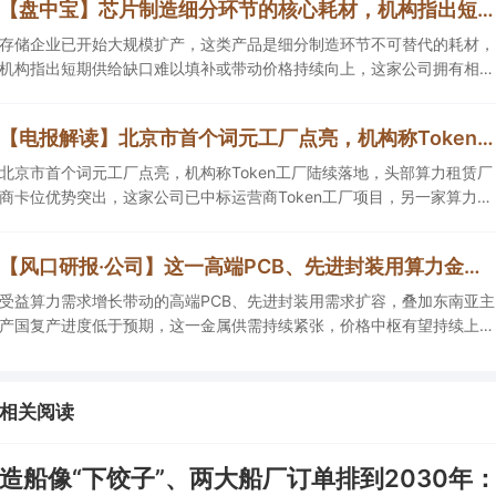
【盘中宝】芯片制造细分环节的核心耗材，机构指出短期供给缺口难以填补，或带动这类产品价格持续向上，这家公司拥有相关产能
存储企业已开始大规模扩产，这类产品是细分制造环节不可替代的耗材，
机构指出短期供给缺口难以填补或带动价格持续向上，这家公司拥有相关
产能。
【电报解读】北京市首个词元工厂点亮，机构称Token工厂陆续落地，头部算力租赁厂商卡位优势突出，这家公司已中标运营商Token工厂项目
北京市首个词元工厂点亮，机构称Token工厂陆续落地，头部算力租赁厂
商卡位优势突出，这家公司已中标运营商Token工厂项目，另一家算力租
赁服务已成功服务十余名客户。
【风口研报·公司】这一高端PCB、先进封装用算力金属需求持续扩容，公司产销量稳居全球第一，且量增计划稳步推进，有望充分受益价格上行
受益算力需求增长带动的高端PCB、先进封装用需求扩容，叠加东南亚主
产国复产进度低于预期，这一金属供需持续紧张，价格中枢有望持续上
移，公司自2005年以来产销量稳居全球第一，伴随矿产资源产量增长与
冶炼产能整合并举，公司市占率有望进一步提升，同时有望充分受益金属
价格上行。
相关阅读
造船像“下饺子”、两大船厂订单排到2030年