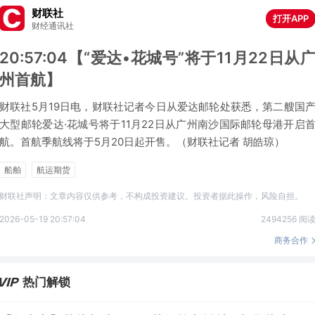
财联社
打开APP
财经通讯社
20:57:04【“爱达•花城号”将于11月22日从
州首航】
财联社5月19日电，财联社记者今日从爱达邮轮处获悉，第二艘国
大型邮轮爱达·花城号将于11月22日从广州南沙国际邮轮母港开启
航。首航季航线将于5月20日起开售。（财联社记者 胡皓琼）
船舶
航运期货
财联社声明：文章内容仅供参考，不构成投资建议。投资者据此操作，风险自担。
2026-05-19 20:57:04
2494256 阅
商务合作
热门解锁