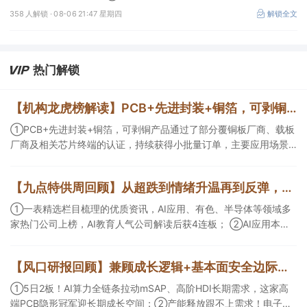
成、江淮汽车评级得到上调，9家公司获得首度覆盖，其中乔锋智能
358 人解锁 ·
08-06 21:47 星期四
解锁全文
获新财富分析师深度覆盖；④在个股机构关注度排行中，华峰化学
首次上榜，前五名依次为东鹏饮料>药明康德>百润股份>华峰化学>
健盛集团。
热门解锁
【机构龙虎榜解读】PCB+先进封装+铜箔，可剥铜产品通过了部分覆铜板厂商、载板厂商及相关芯片终端的认证，持续获得小批量订单，主要应用场景包括芯片封装光模块用PCB，机构大额净买入这家公司
①PCB+先进封装+铜箔，可剥铜产品通过了部分覆铜板厂商、载板
厂商及相关芯片终端的认证，持续获得小批量订单，主要应用场景
包括芯片封装光模块用PCB，机构大额净买入这家公司；②创新药
CDMO+减肥药，收购国外知名CRO企业，在创新药API的化学合成
【九点特供周回顾】从超跌到情绪升温再到反弹，栏目梳理AI应用题材逻辑，AI教育人气公司解读后获4连板
等方面具有丰富经验，具备承接细胞与基因治疗产品商业化受托生
产的合规资质，这家公司获净买入。
①一表精选栏目梳理的优质资讯，AI应用、有色、半导体等领域多
家热门公司上榜，AI教育人气公司解读后获4连板； ②AI应用本周
活跃，栏目解读海外映射，梳理教育、传媒、游戏等景气方向，焦
点公司3日最高涨超20%； ③磷化铟概念异军突起，栏目以机构视
【风口研报回顾】兼顾成长逻辑+基本面安全边际！王牌自营前瞻覆盖“pcb+MLCC+电子布”，梳理AI产业链优质标的“深坑起跳”
角前瞻产业供需情况，提及2家核心公司双双涨停。
①5日2板！AI算力全链条拉动mSAP、高阶HDI长期需求，这家高
端PCB隐形冠军迎长期成长空间；②产能释放跟不上需求！电子布