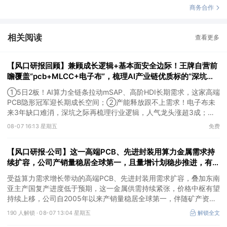
商务合作
相关阅读
查看更多
【风口研报回顾】兼顾成长逻辑+基本面安全边际！王牌自营前
瞻覆盖“pcb+MLCC+电子布”，梳理AI产业链优质标的“深坑起
跳”
①5日2板！AI算力全链条拉动mSAP、高阶HDI长期需求，这家高端
PCB隐形冠军迎长期成长空间；②产能释放跟不上需求！电子布未
来3年缺口难消，深坑之际再梳理行业逻辑，人气龙头涨超3成；
③AI服务器、机器人带动MLCC景气周期持续！这家公司扩产、涨
08-07 16:13 星期五
免费
价预期暂未被市场定价，王牌自营前瞻捕捉“预期差”，3日大涨
26%。
【风口研报·公司】这一高端PCB、先进封装用算力金属需求持
续扩容，公司产销量稳居全球第一，且量增计划稳步推进，有望
充分受益价格上行
受益算力需求增长带动的高端PCB、先进封装用需求扩容，叠加东南
亚主产国复产进度低于预期，这一金属供需持续紧张，价格中枢有望
持续上移，公司自2005年以来产销量稳居全球第一，伴随矿产资源
产量增长与冶炼产能整合并举，公司市占率有望进一步提升，同时有
190 人解锁 ·
08-07 13:04 星期五
解锁全文
望充分受益金属价格上行。