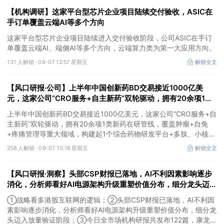
【机构调研】这家平台型芯片企业项目陆续交付验收，ASIC在
手订单覆盖云端AI等多个方向
这家平台型芯片企业项目陆续进入交付验收阶段，公司ASIC在手订
单覆盖云端AI、端侧AI等多个方向，云端算力类为第一大应用方向。
131 人解锁 ·
08-07 12:57 星期五
解锁全文
【风口研报·公司】上半年中国创新药BD交易接近1000亿美
元，这家公司“CRO服务+自主新药”双轮驱动，拥有20余项1类
新药在研管线，覆盖肿瘤+自免+疼痛管理等重大领域
上半年中国创新药BD交易接近1000亿美元，这家公司“CRO服务+自
主新药”双轮驱动，拥有20余项1类新药在研管线，覆盖肿瘤+自免
+疼痛管理等重大领域，构建起1个综合药物研发平台+多肽、小核
酸、CGT、小分子4个创新技术平台，创新转型成果正逐步兑现。
258 人解锁 ·
08-07 10:18 星期五
解锁全文
【风口研报·洞察】头部CSP财报已落地，AI不利因素影响逐步
消化，分析师看好AI电源架构升级重塑价值分布，细分龙头迈入
放量验证阶段；战略看多港股互联网的逻辑
①战略看多港股互联网的逻辑；②头部CSP财报已落地，AI不利因
素影响逐步消化，分析师看好AI电源架构升级重塑价值分布，细分龙
头迈入放量验证阶段；③今日全市场机构研报共发布122篇，康龙化