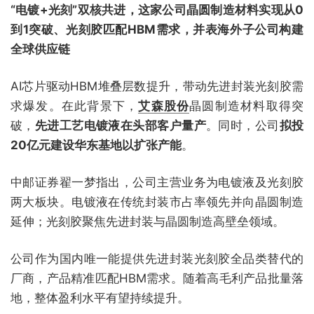
“电镀+光刻”双核共进，这家公司晶圆制造材料实现从0
到1突破、光刻胶匹配HBM需求，并表海外子公司构建
全球供应链
AI芯片驱动HBM堆叠层数提升，带动先进封装光刻胶需
求爆发。在此背景下，
艾森股份
晶圆制造材料取得突
破，
先进工艺电镀液在头部客户量产
。同时，公司
拟投
20亿元建设华东基地以扩张产能
。
中邮证券翟一梦指出，公司主营业务为电镀液及光刻胶
两大板块。电镀液在传统封装市占率领先并向晶圆制造
延伸；光刻胶聚焦先进封装与晶圆制造高壁垒领域。
公司作为国内唯一能提供先进封装光刻胶全品类替代的
厂商，产品精准匹配HBM需求。随着高毛利产品批量落
地，整体盈利水平有望持续提升。