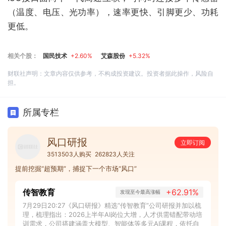
（温度、电压、光功率），速率更快、引脚更少、功耗
更低。
相关个股：
国民技术
+2.60%
艾森股份
+5.32%
财联社声明：文章内容仅供参考，不构成投资建议。投资者据此操作，风险自
担。
所属专栏
风口研报
立即订阅
3513503人购买
262823人关注
提前挖掘“超预期”，捕捉下一个市场“风口”
传智教育
+62.91%
发现至今最高涨幅
7月29日20:27《风口研报》精选“传智教育”公司研报并加以梳
理，梳理指出：2026上半年AI岗位大增，人才供需错配带动培
训需求，公司搭建涵盖大模型、智能体等多元AI课程，依托自