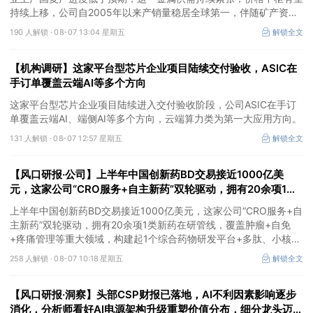
持续上移，公司自2005年以来产销量稳居全球第一，伴随矿产资源
产量增长与冶炼产能整合并举，公司市占率有望进一步提升，同时有
190 人解锁 ·
08-07 13:04 星期五
解锁全文
望充分受益金属价格上行。
【机构调研】这家平台型芯片企业项目陆续交付验收，ASIC在
手订单覆盖云端AI等多个方向
这家平台型芯片企业项目陆续进入交付验收阶段，公司ASIC在手订
单覆盖云端AI、端侧AI等多个方向，云端算力类为第一大应用方向。
131 人解锁 ·
08-07 12:57 星期五
解锁全文
【风口研报·公司】上半年中国创新药BD交易接近1000亿美
元，这家公司“CRO服务+自主新药”双轮驱动，拥有20余项1类
新药在研管线，覆盖肿瘤+自免+疼痛管理等重大领域
上半年中国创新药BD交易接近1000亿美元，这家公司“CRO服务+自
主新药”双轮驱动，拥有20余项1类新药在研管线，覆盖肿瘤+自免
+疼痛管理等重大领域，构建起1个综合药物研发平台+多肽、小核
酸、CGT、小分子4个创新技术平台，创新转型成果正逐步兑现。
258 人解锁 ·
08-07 10:18 星期五
解锁全文
【风口研报·洞察】头部CSP财报已落地，AI不利因素影响逐步
消化，分析师看好AI电源架构升级重塑价值分布，细分龙头迈入