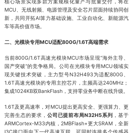
核心场景实现多款方案规模化量产与批量交付，将在
MCU、无线射频、电源管理及安全芯片层面持续协同创
新，共同开拓AI算力基础设施、工业自动化、新能源汽
车等高价值市场。
二、光模块专用MCU适配800G/1.6T高端需求
当前800G/1.6T高速光模块MCU市场呈现“海外主导、
国产突破”的竞争格局。公司在光模块专用MCU领域实
现关键技术突破，主力型号N32H493为适配800G、
1.6T高速光模块的专用主控芯片，主频高达240MHz；
集成1024KB双BankFlash，支持零业务中断在线升级。
1.6T及更高速率，对MCU提出更高安全、更强算力、更
完善生态的要求，
公司已提前布局N32H5系列
，基于
ARMCortex-M33内核，2MBFlash+更大SRAM，全新
I3C接口面向下一代高速互联，可同时连接多个传感器