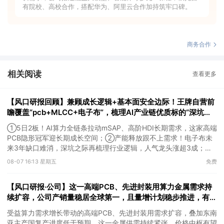
有院校、高校合作，搭配华为、阿里云合作加持筑牢口碑。
商务合作
相关阅读
查看更多
【风口研报回顾】兼顾成长逻辑+基本面安全边际！王牌自营前
瞻覆盖“pcb+MLCC+电子布”，梳理AI产业链优质标的“深坑起
跳”
①5日2板！AI算力全链条拉动mSAP、高阶HDI长期需求，这家高端
PCB隐形冠军迎长期成长空间；②产能释放跟不上需求！电子布未
来3年缺口难消，深坑之际再梳理行业逻辑，人气龙头涨超3成；
③AI服务器、机器人带动MLCC景气周期持续！这家公司扩产、涨
08-07 16:13 星期五
免费
价预期暂未被市场定价，王牌自营前瞻捕捉“预期差”，3日大涨
26%。
【风口研报·公司】这一高端PCB、先进封装用算力金属需求持
续扩容，公司产销量稳居全球第一，且量增计划稳步推进，有望
充分受益价格上行
受益算力需求增长带动的高端PCB、先进封装用需求扩容，叠加东南
亚主产国复产进度低于预期，这一金属供需持续紧张，价格中枢有望