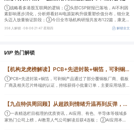
放量验证阶段；战略看多港股互联网的逻辑
①战略看多港股互联网的逻辑；②头部CSP财报已落地，AI不利因
素影响逐步消化，分析师看好AI电源架构升级重塑价值分布，细分龙
头迈入放量验证阶段；③今日全市场机构研报共发布122篇，康龙化
成、江淮汽车评级得到上调，9家公司获得首度覆盖，其中乔锋智能
358 人解锁 ·
08-06 21:47 星期四
解锁全文
获新财富分析师深度覆盖；④在个股机构关注度排行中，华峰化学
首次上榜，前五名依次为东鹏饮料>药明康德>百润股份>华峰化学>
健盛集团。
热门解锁
【机构龙虎榜解读】PCB+先进封装+铜箔，可剥铜产品通过了部分覆铜板厂商、载板厂商及相关芯片终端的认证，持续获得小批量订单，主要应用场景包括芯片封装光模块用PCB，机构大额净买入这家公司
①PCB+先进封装+铜箔，可剥铜产品通过了部分覆铜板厂商、载板
厂商及相关芯片终端的认证，持续获得小批量订单，主要应用场景
包括芯片封装光模块用PCB，机构大额净买入这家公司；②创新药
CDMO+减肥药，收购国外知名CRO企业，在创新药API的化学合成
【九点特供周回顾】从超跌到情绪升温再到反弹，栏目梳理AI应用题材逻辑，AI教育人气公司解读后获4连板
等方面具有丰富经验，具备承接细胞与基因治疗产品商业化受托生
产的合规资质，这家公司获净买入。
①一表精选栏目梳理的优质资讯，AI应用、有色、半导体等领域多
家热门公司上榜，AI教育人气公司解读后获4连板； ②AI应用本周
活跃，栏目解读海外映射，梳理教育、传媒、游戏等景气方向，焦
点公司3日最高涨超20%； ③磷化铟概念异军突起，栏目以机构视