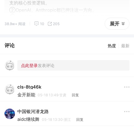
支的核心投资逻辑。
②OpenAI、Anthropic都已押注这一方向。
③“RSI的到来，可能比大多数机构的预期时间要更早。”
展开
38.9w+ 阅读
10
205
评论
热度
最新
cls-8tg46k
金开新能
05-18 13:49·甘肃
回复
中国银河潜龙路
aidc继续舞
05-18 13:30·浙江
回复