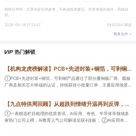
财联社声明：文章内容仅供参考，不构成投资建议。投资者据此操作，风险自
担。
2026-05-18 21:12:07
2430204 阅读
商务合作
热门解锁
【机构龙虎榜解读】PCB+先进封装+铜箔，可剥铜产品通过了部分覆铜板厂商、载板厂商及相关芯片终端的认证，持续获得小批量订单，主要应用场景包括芯片封装光模块用PCB，机构大额净买入这家公司
①PCB+先进封装+铜箔，可剥铜产品通过了部分覆铜板厂商、载板
厂商及相关芯片终端的认证，持续获得小批量订单，主要应用场景
包括芯片封装光模块用PCB，机构大额净买入这家公司；②创新药
CDMO+减肥药，收购国外知名CRO企业，在创新药API的化学合成
【九点特供周回顾】从超跌到情绪升温再到反弹，栏目梳理AI应用题材逻辑，AI教育人气公司解读后获4连板
等方面具有丰富经验，具备承接细胞与基因治疗产品商业化受托生
产的合规资质，这家公司获净买入。
①一表精选栏目梳理的优质资讯，AI应用、有色、半导体等领域多
家热门公司上榜，AI教育人气公司解读后获4连板； ②AI应用本周
活跃，栏目解读海外映射，梳理教育、传媒、游戏等景气方向，焦
点公司3日最高涨超20%； ③磷化铟概念异军突起，栏目以机构视