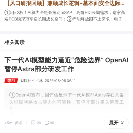
【风口研报回顾】兼顾成长逻辑+基本面安全边际！王牌自营前瞻覆盖“pcb+MLCC+电子布”，梳理AI产业链优质标的“深坑起跳”
角前瞻产业供需情况，提及2家核心公司双双涨停。
①5日2板！AI算力全链条拉动mSAP、高阶HDI长期需求，这家高
端PCB隐形冠军迎长期成长空间；②产能释放跟不上需求！电子布
未来3年缺口难消，深坑之际再梳理行业逻辑，人气龙头涨超3成；
③AI服务器、机器人带动MLCC景气周期持续！这家公司扩产、涨
价预期暂未被市场定价，王牌自营前瞻捕捉“预期差”，3日大涨
相关阅读
26%。
下一代AI模型能力逼近“危险边界” OpenAI
暂停Astra部分研发工作
财联社 牛占林
2026-08-08 06:11
①OpenAI宣布，因评估显示下一代AI模型Astra存在具备
关键级网络攻击能力的可能性，暂停其部分相关研发工
作；
②近期多家AI公司的先进模型均在测试中出现突破隔离、
展开
45w+ 阅读
20
99
攻击等失控行为，引发外界对AI企业自我约束能力的担
忧。