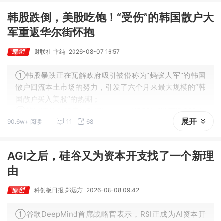
韩股跌倒，美股吃饱！“受伤”的韩国散户大
军重返华尔街怀抱
财联社 卞纯
2026-08-07 16:57
①韩股暴跌正在瓦解政府吸引被俗称为"蚂蚁大军"的韩国
散户回流本土市场的努力，引发了六个月来最大规模的“韩
国散户买入美股”的热潮；
②韩国证券存管院的数据显示，在KOSPI指数下跌22%的
展开
90.6w+ 阅读
11
68
7月，韩国散户买入美股的规模高达46亿美元。这一数字
远超2025年27亿美元的月均水平。
AGI之后，硅谷又为资本开支找了一个新理
由
科创板日报 郑远方
2026-08-08 09:42
①谷歌DeepMind首席战略官表示，RSI正成为AI资本开