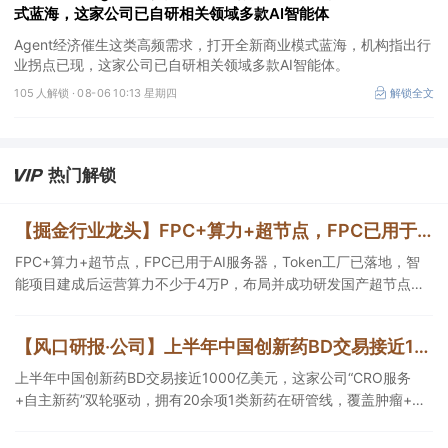
式蓝海，这家公司已自研相关领域多款AI智能体
Agent经济催生这类高频需求，打开全新商业模式蓝海，机构指出行
业拐点已现，这家公司已自研相关领域多款AI智能体。
105 人解锁 ·
08-06 10:13 星期四
解锁全文
热门解锁
【掘金行业龙头】FPC+算力+超节点，FPC已用于AI服务器，Token工厂已落地，智能项目建成后运营算力不少于4万P，这家公司布局并成功研发国产超节点系统
FPC+算力+超节点，FPC已用于AI服务器，Token工厂已落地，智
能项目建成后运营算力不少于4万P，布局并成功研发国产超节点系
统，这家公司战略投资全球硅光光源芯片核心供应商。
【风口研报·公司】上半年中国创新药BD交易接近1000亿美元，这家公司“CRO服务+自主新药”双轮驱动，拥有20余项1类新药在研管线，覆盖肿瘤+自免+疼痛管理等重大领域
上半年中国创新药BD交易接近1000亿美元，这家公司“CRO服务
+自主新药”双轮驱动，拥有20余项1类新药在研管线，覆盖肿瘤+自
免+疼痛管理等重大领域，构建起1个综合药物研发平台+多肽、小核
酸、CGT、小分子4个创新技术平台，创新转型成果正逐步兑现。