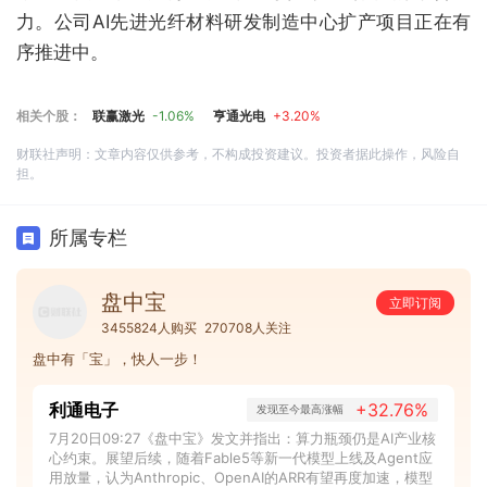
力。公司AI先进光纤材料研发制造中心扩产项目正在有
序推进中。
相关个股：
联赢激光
-1.06%
亨通光电
+3.20%
财联社声明：文章内容仅供参考，不构成投资建议。投资者据此操作，风险自
担。
所属专栏
盘中宝
立即订阅
3455824人购买
270708人关注
盘中有「宝」，快人一步！
利通电子
+32.76%
发现至今最高涨幅
7月20日09:27《盘中宝》发文并指出：算力瓶颈仍是AI产业核
心约束。展望后续，随着Fable5等新一代模型上线及Agent应
用放量，认为Anthropic、OpenAI的ARR有望再度加速，模型