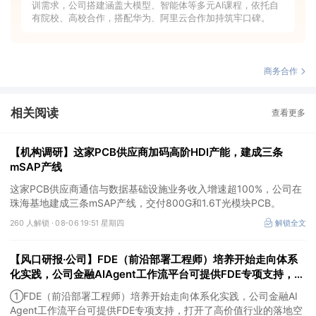
训需求，公司搭建涵盖大模型、智能体等多元AI课程，依托自
有院校、高校合作，搭配华为、阿里云合作加持筑牢口碑。
商务合作
相关阅读
查看更多
【机构调研】这家PCB供应商加码高阶HDI产能，建成三条
mSAP产线
这家PCB供应商通信与数据基础设施业务收入增速超100%，公司在
珠海基地建成三条mSAP产线，交付800G和1.6T光模块PCB。
260 人解锁 ·
08-06 19:51 星期四
解锁全文
【风口研报·公司】FDE（前沿部署工程师）培养开始走向体系
化实践，公司金融AIAgent工作流平台可提供FDE专项支持，打
开了高价值行业的落地空间；另有公司兼具成长强确定性、低估
①FDE（前沿部署工程师）培养开始走向体系化实践，公司金融AI
值、高股息属性
Agent工作流平台可提供FDE专项支持，打开了高价值行业的落地空