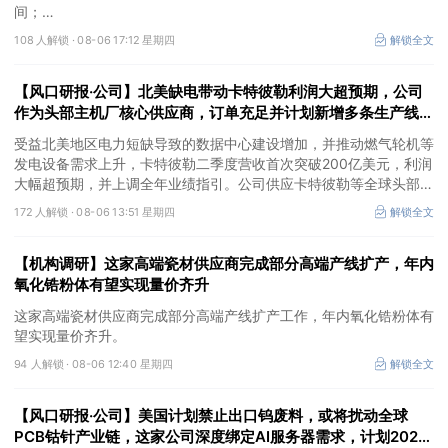
间；
②这家公司兼具成长强确定性、低估值、高股息属性，受益于国内
108 人解锁 ·
08-06 17:12 星期四
解锁全文
外贸易额高速增长，且还有AI应用加速渗透+跨境支付等成长极。
【风口研报·公司】北美缺电带动卡特彼勒利润大超预期，公司
作为头部主机厂核心供应商，订单充足并计划新增多条生产线，
有望抢抓算力备电新机
受益北美地区电力短缺导致的数据中心建设增加，并推动燃气轮机等
发电设备需求上升，卡特彼勒二季度营收首次突破200亿美元，利润
大幅超预期，并上调全年业绩指引。公司供应卡特彼勒等全球头部发
动机主机厂，产品订单充足，并计划2026年新增多条生产线，同时
172 人解锁 ·
08-06 13:51 星期四
解锁全文
海外泰国工厂建设顺利推进，有望抢抓算力备电新机，打开成长空
间。
【机构调研】这家高端瓷材供应商完成部分高端产线扩产，年内
氧化锆粉体有望实现量价齐升
这家高端瓷材供应商完成部分高端产线扩产工作，年内氧化锆粉体有
望实现量价齐升。
94 人解锁 ·
08-06 12:40 星期四
解锁全文
【风口研报·公司】美国计划禁止出口钨废料，或将扰动全球
PCB钴针产业链，这家公司深度绑定AI服务器需求，计划2027