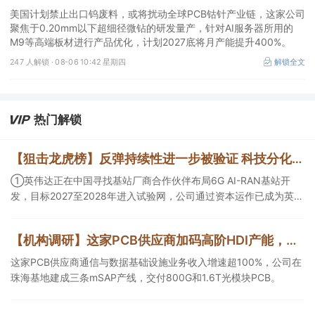
底将月产能提升400%
美国计划禁止出口钨废料，或将扰动全球PCB钴针产业链，这家公司
聚焦于0.20mm以下超细径微钻的研发量产，针对AI服务器所用的
M9等高端板材进行产品优化，计划2027底将月产能提升400%。
247 人解锁 ·
08-06 10:42 星期四
解锁全文
热门解锁
【狙击龙虎榜】反弹持续性进一步被验证 科技分化中保持活跃市场彰显韧性
①英伟达正在中国寻找基站厂商合作伙伴布局6G AI-RAN基站开
发，目标2027至2028年进入试验网，公司通过资本运作已成为英伟
达“AI-RAN基站核心生态成员”；②OA是B端AI Agent最天然的落地
入口，公司凭借数万家企业客户积累的场景厚度正从协同管理软件
【机构调研】这家PCB供应商加码高阶HDI产能，建成三条mSAP产线
龙头进化为企业智能体经济的核心枢纽；③市场重组、股权转让暗
线涌动，该公司剥离亏损资产后“壳”属性进一步凸显。
这家PCB供应商通信与数据基础设施业务收入增速超100%，公司在
珠海基地建成三条mSAP产线，交付800G和1.6T光模块PCB。