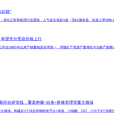
坑起跳”
消，深坑之际再梳理行业逻辑，人气龙头涨超3成；③AI服务器、机器人带动ML
，有望充分受益价格上行
公司自2005年以来产销量稳居全球第一，伴随矿产资源产量增长与冶炼产能
1类新药在研管线，覆盖肿瘤+自免+疼痛管理等重大领域
等重大领域，构建起1个综合药物研发平台+多肽、小核酸、CGT、小分子4个创