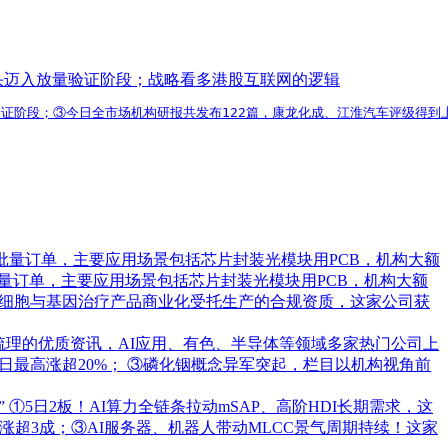
龙头迈入放量验证阶段；战略看多港股互联网的逻辑
验证阶段；③今日全市场机构研报共发布122篇，康龙化成、江淮汽车评级得
批量订单，主要应用场景包括芯片封装光模块用PCB，机构大额
量订单，主要应用场景包括芯片封装光模块用PCB，机构大额
承接细胞与基因治疗产品商业化受托生产的合规资质，这家公司获
梳理的优质资讯，AI应用、有色、半导体等领域多家热门公司上
日最高涨超20%； ③磷化铟概念异军突起，栏目以机构视角前
”
①5日2板！AI算力全链条拉动mSAP、高阶HDI长期需求，这
超3成；③AI服务器、机器人带动MLCC景气周期持续！这家