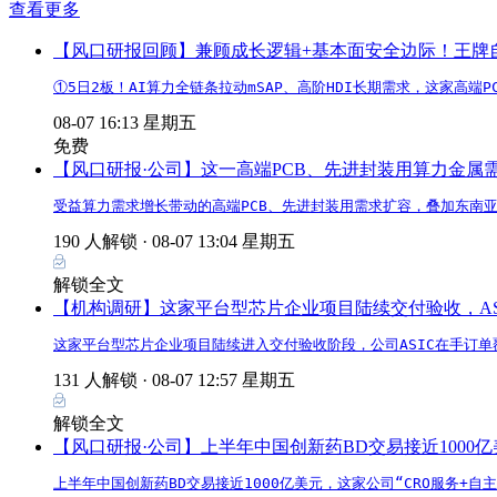
查看更多
【风口研报回顾】兼顾成长逻辑+基本面安全边际！王牌自营前
①5日2板！AI算力全链条拉动mSAP、高阶HDI长期需求，这家高
08-07 16:13 星期五
免费
【风口研报·公司】这一高端PCB、先进封装用算力金
受益算力需求增长带动的高端PCB、先进封装用需求扩容，叠加东南
190 人解锁 ·
08-07 13:04 星期五
解锁全文
【机构调研】这家平台型芯片企业项目陆续交付验收，AS
这家平台型芯片企业项目陆续进入交付验收阶段，公司ASIC在手订单
131 人解锁 ·
08-07 12:57 星期五
解锁全文
【风口研报·公司】上半年中国创新药BD交易接近1000
上半年中国创新药BD交易接近1000亿美元，这家公司“CRO服务+