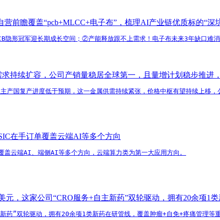
瞻覆盖“pcb+MLCC+电子布”，梳理AI产业链优质标的“深
端PCB隐形冠军迎长期成长空间；②产能释放跟不上需求！电子布未来3年缺口难
属需求持续扩容，公司产销量稳居全球第一，且量增计划稳步推进
亚主产国复产进度低于预期，这一金属供需持续紧张，价格中枢有望持续上移，
IC在手订单覆盖云端AI等多个方向
覆盖云端AI、端侧AI等多个方向，云端算力类为第一大应用方向。
亿美元，这家公司“CRO服务+自主新药”双轮驱动，拥有20余项
自主新药”双轮驱动，拥有20余项1类新药在研管线，覆盖肿瘤+自免+疼痛管理