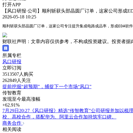
打开APP
【风口研报·公司】顺利斩获头部晶圆厂订单，这家公司形成ED
2026-05-18 10:25
顺利斩获头部晶圆厂订单，这家公司专注提升集成电路成品率，形成EDA软件
财联社声明：文章内容仅供参考，不构成投资建议。投资者据
所属专栏
风口研报
立即订阅
3513507人购买
262849人关注
提前挖掘“超预期”，捕捉下一个市场“风口”
传智教育
发现至今最高涨幅
+62.91%
7月29日20:27《风口研报》精选“传智教育”公司研报并加
校、高校合作，搭配华为、阿里云合作加持筑牢口碑。
商务合作
相关阅读