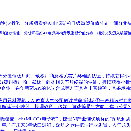
影响逐步消化，分析师看好AI电源架构升级重塑价值分布，细分
素影响逐步消化，分析师看好AI电源架构升级重塑价值分布，细分龙头迈入放量
了部分覆铜板厂商、载板厂商及相关芯片终端的认证，持续获得小
部分覆铜板厂商、载板厂商及相关芯片终端的认证，持续获得小批
RO企业，在创新药API的化学合成等方面具有丰富经验，具备
应用题材逻辑，AI教育人气公司解读后获4连板
①一表精选栏目
栏目解读海外映射，梳理教育、传媒、游戏等景气方向，焦点公司3
盖“pcb+MLCC+电子布”，梳理AI产业链优质标的“深坑起跳
！电子布未来3年缺口难消，深坑之际再梳理行业逻辑，人气龙头涨