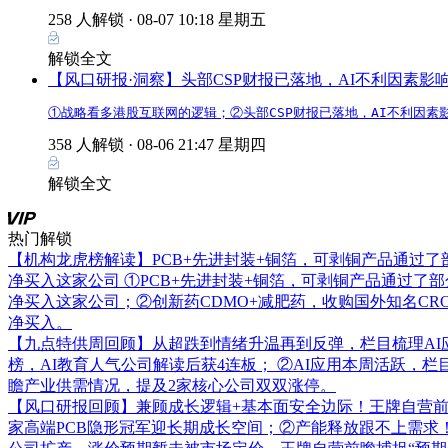
258 人解锁 ·
08-07 10:18 星期五
解锁全文
【风口研报·洞察】头部CSP财报已落地，AI不利因素
①战略看多港股互联网的逻辑；②头部CSP财报已落地，AI不利因
358 人解锁 ·
08-06 21:47 星期四
解锁全文
热门解锁
【机构龙虎榜解读】PCB+先进封装+铜箔，可剥铜产品通过
净买入这家公司
①PCB+先进封装+铜箔，可剥铜产品通过了
净买入这家公司；②创新药CDMO+减肥药，收购国外知名C
净买入。
【九点特供周回顾】从超跌到情绪升温再到反弹，栏目梳理AI
榜，AI教育人气公司解读后获4连板； ②AI应用本周活跃，
瞻产业供需情况，提及2家核心公司双双涨停。
【风口研报回顾】兼顾成长逻辑+基本面安全边际！王牌自营前瞻覆
家高端PCB隐形冠军迎长期成长空间；②产能释放跟不上需求