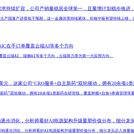
属需求持续扩容，公司产销量稳居全球第一，且量增计划稳步推进
亚主产国复产进度低于预期，这一金属供需持续紧张，价格中枢有望持续上移，
IC在手订单覆盖云端AI等多个方向
覆盖云端AI、端侧AI等多个方向，云端算力类为第一大应用方向。
亿美元，这家公司“CRO服务+自主新药”双轮驱动，拥有20余项
自主新药”双轮驱动，拥有20余项1类新药在研管线，覆盖肿瘤+自免+疼痛管理
影响逐步消化，分析师看好AI电源架构升级重塑价值分布，细分
素影响逐步消化，分析师看好AI电源架构升级重塑价值分布，细分龙头迈入放量