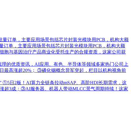
批量订单，主要应用场景包括芯片封装光模块用PCB，机构大额
量订单，主要应用场景包括芯片封装光模块用PCB，机构大额
承接细胞与基因治疗产品商业化受托生产的合规资质，这家公司获
梳理的优质资讯，AI应用、有色、半导体等领域多家热门公司上
日最高涨超20%； ③磷化铟概念异军突起，栏目以机构视角前
”
①5日2板！AI算力全链条拉动mSAP、高阶HDI长期需求，这
超3成；③AI服务器、机器人带动MLCC景气周期持续！这家