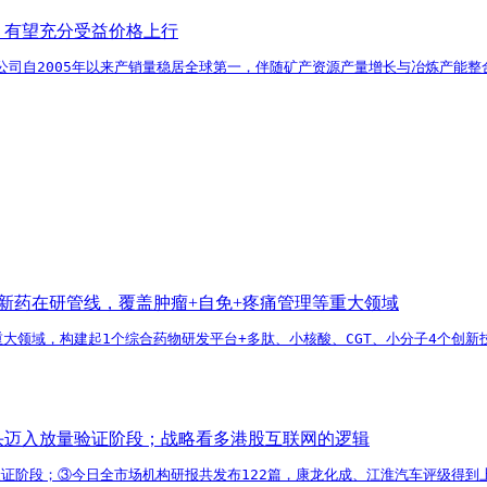
，有望充分受益价格上行
公司自2005年以来产销量稳居全球第一，伴随矿产资源产量增长与冶炼产能
1类新药在研管线，覆盖肿瘤+自免+疼痛管理等重大领域
等重大领域，构建起1个综合药物研发平台+多肽、小核酸、CGT、小分子4个创
龙头迈入放量验证阶段；战略看多港股互联网的逻辑
验证阶段；③今日全市场机构研报共发布122篇，康龙化成、江淮汽车评级得