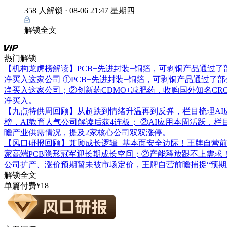
358 人解锁 ·
08-06 21:47 星期四
解锁全文
热门解锁
【机构龙虎榜解读】PCB+先进封装+铜箔，可剥铜产品通过
净买入这家公司
①PCB+先进封装+铜箔，可剥铜产品通过了
净买入这家公司；②创新药CDMO+减肥药，收购国外知名C
净买入。
【九点特供周回顾】从超跌到情绪升温再到反弹，栏目梳理AI
榜，AI教育人气公司解读后获4连板； ②AI应用本周活跃，
瞻产业供需情况，提及2家核心公司双双涨停。
【风口研报回顾】兼顾成长逻辑+基本面安全边际！王牌自营前瞻覆
家高端PCB隐形冠军迎长期成长空间；②产能释放跟不上需求
公司扩产、涨价预期暂未被市场定价，王牌自营前瞻捕捉“预期差
解锁全文
单篇付费¥18