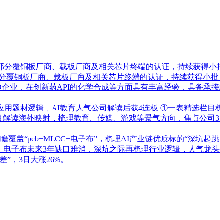
了部分覆铜板厂商、载板厂商及相关芯片终端的认证，持续获得小
部分覆铜板厂商、载板厂商及相关芯片终端的认证，持续获得小批
RO企业，在创新药API的化学合成等方面具有丰富经验，具备
应用题材逻辑，AI教育人气公司解读后获4连板
①一表精选栏目
栏目解读海外映射，梳理教育、传媒、游戏等景气方向，焦点公司3
盖“pcb+MLCC+电子布”，梳理AI产业链优质标的“深坑起跳
！电子布未来3年缺口难消，深坑之际再梳理行业逻辑，人气龙头涨
”，3日大涨26%。