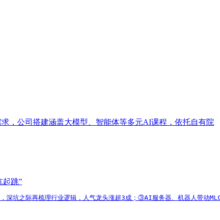
培训需求，公司搭建涵盖大模型、智能体等多元AI课程，依托自有院
坑起跳”
消，深坑之际再梳理行业逻辑，人气龙头涨超3成；③AI服务器、机器人带动ML