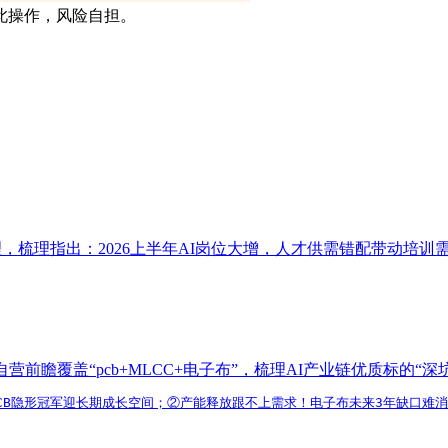
此操作，风险自担。
以梳理，梳理指出：2026上半年AI岗位大增，人才供需错配带动
瞻覆盖“pcb+MLCC+电子布”，梳理AI产业链优质标的“深
端PCB隐形冠军迎长期成长空间；②产能释放跟不上需求！电子布未来3年缺口难