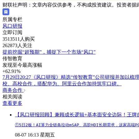
财联社声明：文章内容仅供参考，不构成投资建议。投资者据
所属专栏
风口研报
立即订阅
3513511人购买
262873人关注
提前挖掘“超预期”，捕捉下一个市场“风口”
传智教育
发现至今最高涨幅
+62.91%
7月29日20:27《风口研报》精选“传智教育”公司研报并加
校、高校合作，搭配华为、阿里云合作加持筑牢口碑。
商务合作
相关阅读
查看更多
【风口研报回顾】兼顾成长逻辑+基本面安全边际！王牌自营前
①5日2板！AI算力全链条拉动mSAP、高阶HDI长期需求，这家高
08-07 16:13 星期五