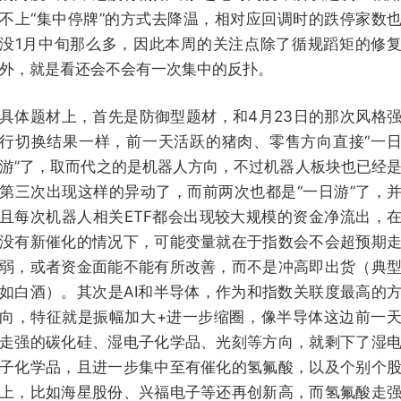
不上“集中停牌”的方式去降温，相对应回调时的跌停家数
没1月中旬那么多，因此本周的关注点除了循规蹈矩的修
外，就是看还会不会有一次集中的反扑。
具体题材上，首先是防御型题材，和4月23日的那次风格
行切换结果一样，前一天活跃的猪肉、零售方向直接“一
游”了，取而代之的是机器人方向，不过机器人板块也已经
第三次出现这样的异动了，而前两次也都是“一日游”了，
且每次机器人相关ETF都会出现较大规模的资金净流出，
没有新催化的情况下，可能变量就在于指数会不会超预期
弱，或者资金面能不能有所改善，而不是冲高即出货（典
如白酒）。其次是AI和半导体，作为和指数关联度最高的
向，特征就是振幅加大+进一步缩圈，像半导体这边前一
走强的碳化硅、湿电子化学品、光刻等方向，就剩下了湿
子化学品，且进一步集中至有催化的氢氟酸，以及个别个
上，比如海星股份、兴福电子等还再创新高，而氢氟酸走