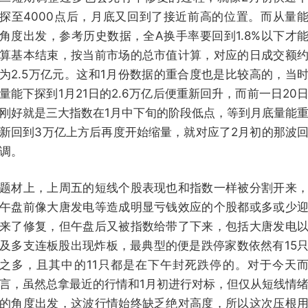
探至4000点后，月底又回到了接近前高的位置。而从量
角度出发，参考历史数据，全A换手率要回到1.8%以下才
算基本结束，按当前市场的总市值计算，对应的日成交额
为2.5万亿元。这和1月份数据的重合度也是比较高的，当
量能下探到1月21日的2.6万亿后便重新回升，而前一日20
刚好就是三大指数在1月中下旬的阶段低点，等到月底量能
新回到3万亿上方后再度开始缩量，就对应了2月初的那波
调。
题材上，上周五的短线个股表现也和指数一样被分割开来
午盘前像大唐发电等造成明显亏钱效应的个股都或多或少
来了修复，但午盘后又被指数给带了下来，包括大唐发电
及多支连板股出现炸板，最典型的便是跌停家数依然有15
之多，且其中的11只都是在下午封死跌停的。对于今天
言，虽然总拿最近的行情和1月初进行对标，但仅从短线情
的角度出发，这波行情始终缺乏绝对高度，所以这次压根