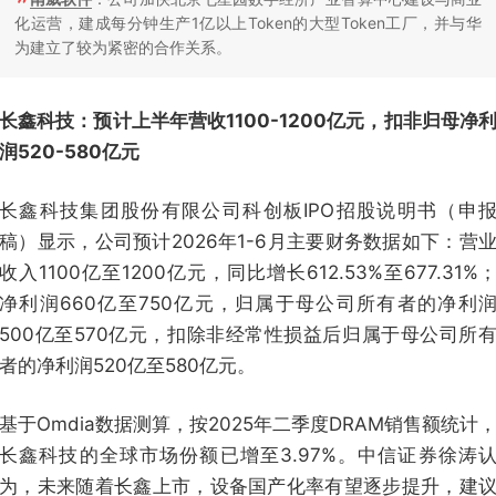
化运营，建成每分钟生产1亿以上Token的大型Token工厂，并与华
为建立了较为紧密的合作关系。
长鑫科技：预计上半年营收1100-1200亿元，扣非归母净
润520-580亿元
长鑫科技集团股份有限公司科创板IPO招股说明书（申
稿）显示，公司预计2026年1-6月主要财务数据如下：营
收入1100亿至1200亿元，同比增长612.53%至677.31%
净利润660亿至750亿元，归属于母公司所有者的净利
500亿至570亿元，扣除非经常性损益后归属于母公司所
者的净利润520亿至580亿元。
基于Omdia数据测算，按2025年二季度DRAM销售额统计
长鑫科技的全球市场份额已增至3.97%。中信证券徐涛
为，未来随着长鑫上市，设备国产化率有望逐步提升，建