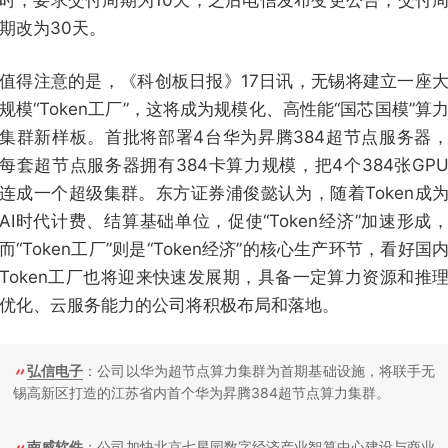
时，要求交付周期为10天，之后电信发布变更公告，交付
期改为30天。
值得注意的是，《科创板日报》17日讯，无锡将建立一座
规模“Token工厂”，这将成为规模化、高性能“国芯国模”算
集群新样板。首批将部署4台华为昇腾384超节点服务器
每套超节点服务器拥有384卡算力规模，把4个384张GP
连成一个超级集群。东方证券浦俊懿认为，随着Token成
AI时代计费、结算基础单位，促使“Token经济”加速形成
而“Token工厂”则是“Token经济”的核心生产环节，看好国
Token工厂也将迎来快速发展期，具备一定算力资源和推
优化、云服务能力的公司将积极布局和落地。
弘信电子
：公司以华为超节点算力集群为首期基础设施，将联手无
锡高新区打造的江苏省内首个华为昇腾384超节点算力集群。
南威软件
：公司加快北京七星园数字经济产业智算中心建设与商业