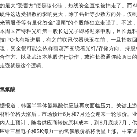
的最大“受害方”便是碳化硅，短线资金直接被抽走了。而A
硬件这边受指数的影响更大，除了钴针等少数方向外，仅
光莆股份等有量化资金“照顾”的个股能独立走强了。不过
本周国产特种光纤第一股长进光子即将迎来申购，且长鑫
技IPO也有新进展，有之前联讯仪器珠玉在前，一旦指数
暖，资金很可能会依样画葫芦围绕着光纤/存储方向、持股
合作方、以及武汉本地股进行炒作，或许长盈通连续两日
走强就是这个逻辑。
氢氟酸
据报道，韩国半导体氢氟酸供应链再次面临压力。关键上
材料价格大涨后，市场预计6月和7月还会迎来一轮涨价。
内人士预计，随着供应商转嫁原料成本，到6月底或7月，
应给三星电子和SK海力士的氢氟酸价格将明显上涨。中泰