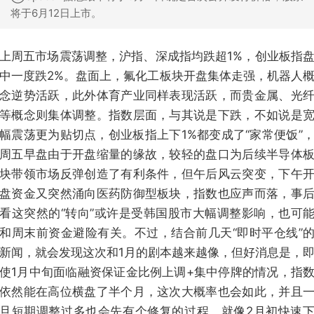
将于6月12日上市。
上周五市场震荡调整，沪指、深成指均跌超1%，创业板指
中一度跌2%。盘面上，氟化工板块开盘集体走强，机器人
念逆势活跃，此外体育产业同样表现活跃，而贵金属、光
等概念则集体调整。指数层面，与其说是下跌，不如说是
幅震荡更为贴切点，创业板指上下1%都变成了“家常便饭”
周五早盘由于开盘缩量的缘故，较轻的盘口为后续半导体
块带领市场反弹创造了有利条件，但午后风云突变，下午
盘资金又突然涌向医药防御型板块，指数也应声而落，事
看这突然的“转向”或许是受韩国股市大幅调整影响，也可
和周末前资金避险有关。不过，结合前几天“即时平仓线”
新闻，就会发现这次和1月的剧本越来越像，但好消息是，
使1月中旬面临融资保证金比例上调+集中停牌的情况，指
依然能在高位横盘了半个月，这次大概率也会如此，并且
旦短期调整过多也会先有个修复的过程，就像2月初快速