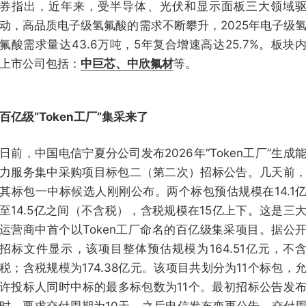
券指出，近年来，受半导体、光伏和显示面板三大领域
动，高品质电子级氢氟酸的需求不断攀升，2025年电子级
氟酸需求量达43.6万吨，5年复合增速高达25.7%。板块
上市公司包括：
中巨芯、中欣氟材
等。
百亿级“Token工厂”集采来了
日前，中国电信宁夏分公司发布2026年“Token工厂”生成
力服务集中采购项目标包二（第二次）招标公告。几天前
其标包一中标候选人刚刚公布。两个标包预估规模在14.1
至14.5亿之间（不含税），含税规模在15亿上下。这是三
运营商中首个以Token工厂命名的百亿级集采项目。据公
招标文件显示，该项目整体预估规模为164.51亿元，不
税；含税规模为174.38亿元。该项目共划分为11个标包，
许投标人同时中标的最多标包数为11个。最初招标公告发