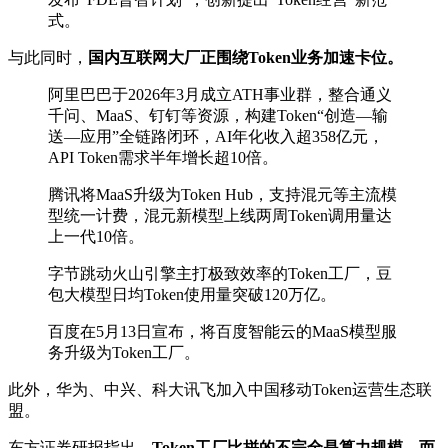
式。
与此同时，
国内互联网大厂正围绕Token业务加速卡位。
阿里巴巴于2026年3月成立ATH事业群，整合通义
千问、MaaS、钉钉等资源，构建Token“创造—输
送—应用”全链路闭环，AI年化收入超358亿元，
API Token需求半年增长超10倍。
腾讯将MaaS升级为Token Hub，支持混元等主流模
型统一计费，混元新模型上线两周Token调用量达
上一代10倍。
字节跳动火山引擎主打极致效率的Token工厂，豆
包大模型日均Token使用量突破120万亿。
百度在5月13日宣布，将百度智能云的MaaS模型服
务升级为Token工厂。
此外，华为、中兴、科大讯飞加入中国移动Token运营生态联
盟。
东方证券研报指出，
Token工厂比拼的不完全是算力规模，而