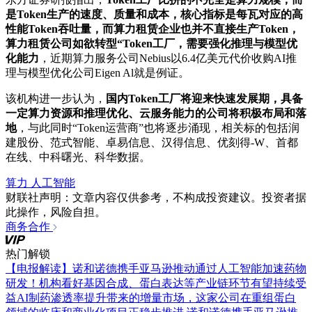
是Token生产的速度、质量和成本，核心指标是每瓦对应的高
性能Token吞吐量，而算力租赁企业也并不直接生产Token，
算力租赁公司如欲转型“Token工厂，需要强化推理与模型优
化能力
，近期算力服务公司Nebius以6.4亿美元代价收购AI推
理与模型优化公司Eigen Al就是例证。
该机构进一步认为，
国内Token工厂将迎来快速发展期，具备
一定算力资源和推理优化、云服务能力的公司将积极布局和落
地
，与此同时“Token运营商”也将逐步涌现，相关标的包括润
建股份、范式智能、卓易信息、汉得信息、优刻得-W、首都
在线、中科曙光、科华数据。
算力
人工智能
财联社声明：文章内容仅供参考，不构成投资建议。投资者据
此操作，风险自担。
商务合作
热门解锁
【电报解读】诺和诺德携手亚马逊推动通过人工智能加速药物
研发！机构看好基因合成、蛋白表达等产业链环节有望持续受
益AI制药渗透率提升带来的增量市场，这家公司在重组蛋白