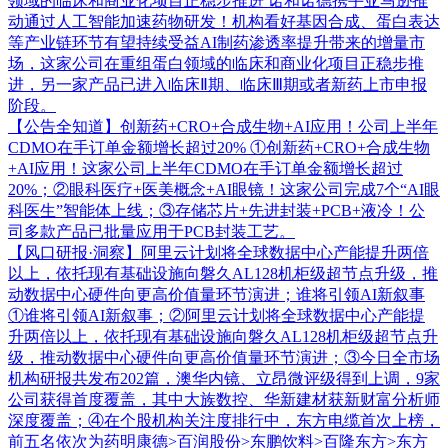
领域的临床和商业化项目正稳步推进
诺和诺德携手亚马逊推
动通过人工智能加速药物研发！机构看好基因合成、蛋白表达
等产业链环节有望持续受益AI制药渗透率提升带来的增量市
场，这家公司在重组蛋白领域的临床和商业化项目正稳步推
进，另一家产品已进入临床Ⅱ期、临床Ⅲ期或者新药上市申报
阶段。
【公告全知道】创新药+CRO+合成生物+AI应用！公司上半年
CDMO在手订单金额增长超过20%
①创新药+CRO+合成生物
+AI应用！这家公司上半年CDMO在手订单金额增长超过
20%；②眼科医疗+医美概念+AI眼镜！这家公司完成7个“AI眼
科医生”智能体上线；③存储芯片+先进封装+PCB+液冷！公
司多款产品已批量应用于PCB封装工艺。
【风口研报·洞察】阿里云计划将全球数据中心产能提升两倍
以上，依托现有基础设施向磐久AL128机柜级超节点升级，推
动数据中心硬件向更高价值量环节演进；谁将引领AI新叙事
①谁将引领AI新叙事；②阿里云计划将全球数据中心产能提
升两倍以上，依托现有基础设施向磐久AL128机柜级超节点升
级，推动数据中心硬件向更高价值量环节演进；③今日全市场
机构研报共发布202篇，澳华内镜、立昂微评级得到上调，9家
公司获得首度覆盖，其中大族数控、华新建材获新财富分析师
深度覆盖；④在个股机构关注度排行中，东方电缆首次上榜，
前五名依次为药明康德>百润股份>东鹏饮料>百隆东方>东方