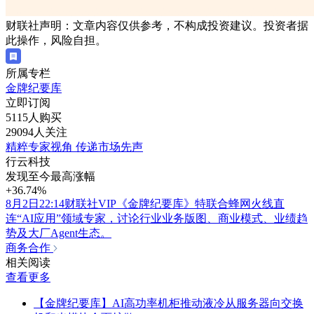
财联社声明：文章内容仅供参考，不构成投资建议。投资者据
此操作，风险自担。
所属专栏
金牌纪要库
立即订阅
5115人购买
29094人关注
精粹专家视角 传递市场先声
行云科技
发现至今最高涨幅
+36.74%
8月2日22:14财联社VIP《金牌纪要库》特联合蜂网火线直
连“AI应用”领域专家，讨论行业业务版图、商业模式、业绩趋
势及大厂Agent生态。
商务合作
相关阅读
查看更多
【金牌纪要库】AI高功率机柜推动液冷从服务器向交换