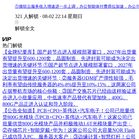
①微软云服务收入增速进一步上调，办公智能体付费席位加速，办公与
321 人解锁 ·
08-02 22:14 星期日
解锁全文
热门解锁
【金牌纪要库】国产超节点进入规模部署窗口，2027年出货量
有望提升至600-1200套，晶圆制造、先进封装可能成为决定出
货增速的关键环节
①国产超节点进入规模部署窗口，2027年
出货量有望提升至600-1200套，晶圆制造、先进封装可能成为
决定出货增速的关键环节；②服务器ODM扩产弹性较强，毛
利率有望由传统服务器的4%-8%提升至10%-15%，这两家公司
占据整机市场的核心份额；③国产交换芯片已经由送样验证逐
步进入小批量应用，中低速率产品替代有望加快，400G、
800G产品正进入认证和导入阶段。
【公告全知道】PCB+CPO+英伟达+汽车电子！公司已批量供
货800G光模块
①PCB+CPO+英伟达+汽车电子！这家公司已
批量供货800G光模块产品并积极推动1.6T光模块量产出货；
②存储芯片+智能穿戴+华为！这家公司公司大容量NOR Flash
已成功导入PC、服务器大客户；③边缘计算+智慧灯杆！公司