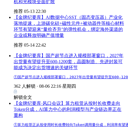
机和光模块全面扩散
推荐
05-13 22:30
【金牌纪要库】AI数据中心SST（固态变压器）产业化
落地提速，上游碳化硅+磁性元件+被动器件等核心材料
环节有望迎来“量价齐升”的弹性机会，绑定海外渠道的
企业或释放明确产值增量
推荐
05-14 22:42
【金牌纪要库】国产超节点进入规模部署窗口，2027年
出货量有望提升至600-1200套，晶圆制造、先进封装可
能成为决定出货增速的关键环节
①国产超节点进入规模部署窗口，2027年出货量有望提升至600-1
362 人解锁 ·
08-06 22:16 星期四
解锁全文
【金牌纪要库·风口会议】算力租赁从按时长收费走向
Token分成，AI算力中心的利润模型与产业链边界正在
重构
①算力租赁正从按使用时长收费转向Token调用量分成，利润率有望