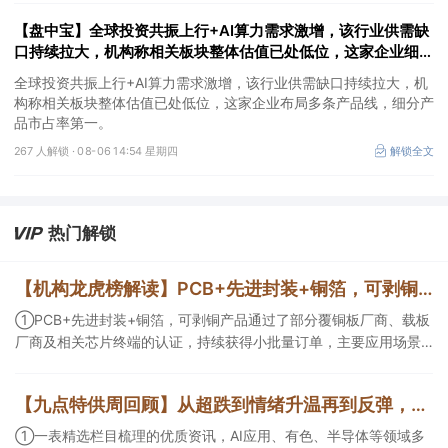
【盘中宝】全球投资共振上行+AI算力需求激增，该行业供需缺
口持续拉大，机构称相关板块整体估值已处低位，这家企业细分
产品市占率第一
全球投资共振上行+AI算力需求激增，该行业供需缺口持续拉大，机
构称相关板块整体估值已处低位，这家企业布局多条产品线，细分产
品市占率第一。
267 人解锁 ·
08-06 14:54 星期四
解锁全文
热门解锁
【机构龙虎榜解读】PCB+先进封装+铜箔，可剥铜产品通过了部分覆铜板厂商、载板厂商及相关芯片终端的认证，持续获得小批量订单，主要应用场景包括芯片封装光模块用PCB，机构大额净买入这家公司
①PCB+先进封装+铜箔，可剥铜产品通过了部分覆铜板厂商、载板
厂商及相关芯片终端的认证，持续获得小批量订单，主要应用场景
包括芯片封装光模块用PCB，机构大额净买入这家公司；②创新药
CDMO+减肥药，收购国外知名CRO企业，在创新药API的化学合成
【九点特供周回顾】从超跌到情绪升温再到反弹，栏目梳理AI应用题材逻辑，AI教育人气公司解读后获4连板
等方面具有丰富经验，具备承接细胞与基因治疗产品商业化受托生
产的合规资质，这家公司获净买入。
①一表精选栏目梳理的优质资讯，AI应用、有色、半导体等领域多