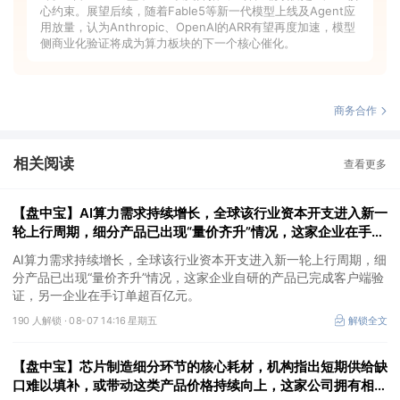
心约束。展望后续，随着Fable5等新一代模型上线及Agent应
用放量，认为Anthropic、OpenAI的ARR有望再度加速，模型
侧商业化验证将成为算力板块的下一个核心催化。
商务合作
相关阅读
查看更多
【盘中宝】AI算力需求持续增长，全球该行业资本开支进入新一
轮上行周期，细分产品已出现“量价齐升”情况，这家企业在手订
单超百亿元
AI算力需求持续增长，全球该行业资本开支进入新一轮上行周期，细
分产品已出现“量价齐升”情况，这家企业自研的产品已完成客户端验
证，另一企业在手订单超百亿元。
190 人解锁 ·
08-07 14:16 星期五
解锁全文
【盘中宝】芯片制造细分环节的核心耗材，机构指出短期供给缺
口难以填补，或带动这类产品价格持续向上，这家公司拥有相关