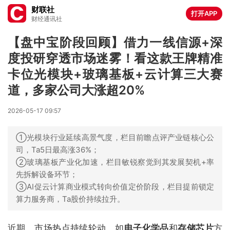
财联社
打开APP
财经通讯社
【盘中宝阶段回顾】借力一线信源+深
度投研穿透市场迷雾！看这款王牌精准
卡位光模块+玻璃基板+云计算三大赛
道，多家公司大涨超20%
2026-05-17 09:57
①光模块行业延续高景气度，栏目前瞻点评产业链核心公
司，Ta5日最高涨36%；
②玻璃基板产业化加速，栏目敏锐察觉到其发展契机+率
先拆解设备环节；
③AI促云计算商业模式转向价值定价阶段，栏目提前锁定
算力服务商，Ta股价持续拉升。
近期，市场热点持续轮动，如
电子化学品
和
存储芯片
方