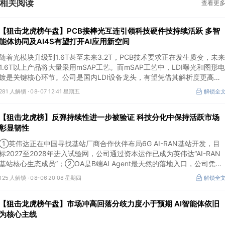
相关阅读
查看更
【狙击龙虎榜午盘】PCB接棒光互连引领科技硬件技持续活跃 多智
能体协同及AI4S有望打开AI应用新空间
随着光模块升级到1.6T甚至未来3.2T，PCB技术要求正在发生质变，未来
1.6T以上产品将大量采用mSAP工艺。而mSAP工艺中，LDI曝光和图形电
镀是关键核心环节。公司是国内LDI设备龙头，有望凭借其解析度更高的
LDI技术，成为不可或缺的关键“铲子股”。
281 人解锁 ·
08-07 12:41 星期五
解锁全
【狙击龙虎榜】反弹持续性进一步被验证 科技分化中保持活跃市场
彰显韧性
①英伟达正在中国寻找基站厂商合作伙伴布局6G AI-RAN基站开发，目
标2027至2028年进入试验网，公司通过资本运作已成为英伟达“AI-RAN
基站核心生态成员”；②OA是B端AI Agent最天然的落地入口，公司凭借
数万家企业客户积累的场景厚度正从协同管理软件龙头进化为企业智能体
125 人解锁 ·
08-06 20:08 星期四
解锁全
经济的核心枢纽；③市场重组、股权转让暗线涌动，该公司剥离亏损资
产后“壳”属性进一步凸显。
【狙击龙虎榜午盘】市场冲高回落分歧力度小于预期 AI智能体依旧
为核心主线