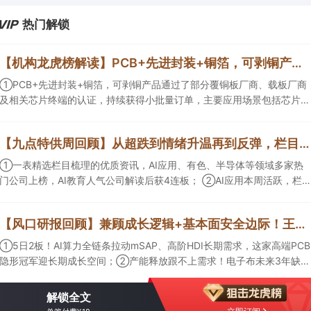
热门解锁
【机构龙虎榜解读】PCB+先进封装+铜箔，可剥铜产品通过了部分覆铜板厂商、载板厂商及相关芯片终端的认证，持续获得小批量订单，主要应用场景包括芯片封装光模块用PCB，机构大额净买入这家公司
①PCB+先进封装+铜箔，可剥铜产品通过了部分覆铜板厂商、载板厂商
及相关芯片终端的认证，持续获得小批量订单，主要应用场景包括芯片封
装光模块用PCB，机构大额净买入这家公司；②创新药CDMO+减肥药，
收购国外知名CRO企业，在创新药API的化学合成等方面具有丰富经验，
【九点特供周回顾】从超跌到情绪升温再到反弹，栏目梳理AI应用题材逻辑，AI教育人气公司解读后获4连板
具备承接细胞与基因治疗产品商业化受托生产的合规资质，这家公司获净
买入。
①一表精选栏目梳理的优质资讯，AI应用、有色、半导体等领域多家热
门公司上榜，AI教育人气公司解读后获4连板； ②AI应用本周活跃，栏目
解读海外映射，梳理教育、传媒、游戏等景气方向，焦点公司3日最高涨
超20%； ③磷化铟概念异军突起，栏目以机构视角前瞻产业供需情况，
【风口研报回顾】兼顾成长逻辑+基本面安全边际！王牌自营前瞻覆盖“pcb+MLCC+电子布”，梳理AI产业链优质标的“深坑起跳”
提及2家核心公司双双涨停。
①5日2板！AI算力全链条拉动mSAP、高阶HDI长期需求，这家高端PCB
隐形冠军迎长期成长空间；②产能释放跟不上需求！电子布未来3年缺口
难消，深坑之际再梳理行业逻辑，人气龙头涨超3成；③AI服务器、机器
人带动MLCC景气周期持续！这家公司扩产、涨价预期暂未被市场定价，
解锁全文
王牌自营前瞻捕捉“预期差”，3日大涨26%。