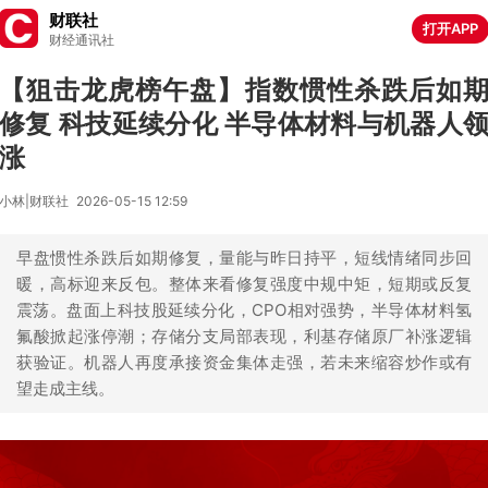
财联社
打开APP
财经通讯社
【狙击龙虎榜午盘】指数惯性杀跌后如
修复 科技延续分化 半导体材料与机器人
涨
小林|财联社
2026-05-15 12:59
早盘惯性杀跌后如期修复，量能与昨日持平，短线情绪同步回
暖，高标迎来反包。整体来看修复强度中规中矩，短期或反复
震荡。盘面上科技股延续分化，CPO相对强势，半导体材料氢
氟酸掀起涨停潮；存储分支局部表现，利基存储原厂补涨逻辑
获验证。机器人再度承接资金集体走强，若未来缩容炒作或有
望走成主线。