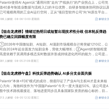
Palantir使得AI Agent从“通用问答”走向“产线执行”的产业拐点上，公司凭
借40多年制造业数据与流程入口的卡位优势，自研多智能体协同协议以
已可规模商用的工业AI运行空间，正从“项目型软件公司”向“AI原生平台生
态型公司”跃迁。
189 人解锁 ·
08-06 13:00 星期四
解锁全
【狙击龙虎榜】情绪过热明日或短暂出现技术性分歧 但本轮反弹趋
势已确立回踩幅度有限
①2026年中国微短剧、AI短剧、AI漫剧市场规模合计将突破1210亿，公
司自2024年起全面发力短剧业务，营收大幅增长；②Agent的智能程度
高度依赖于其调用多模态实时数据并形成持续进化闭环的能力，公司是全
球首个完成TPC-DS测试并通过官方审计的数据库企业；③2026年被多
281 人解锁 ·
08-05 21:09 星期三
解锁全
方定义为Robotaxi商业化元年，公司正从“传统出行运营商”向“自动驾驶
代的核心运力服务商”转变，率先享受行业从0到1的估值重估红利。
【狙击龙虎榜午盘】科技反弹趋势确认 AI多分支全面共振
Palantir“本体+FDE”模式的成功，彻底印证了产业AI与主权AI才是未来核
心方向，海致科技作为“中国版Palantir”今天一度大涨超50%。该公司是A
股中技术路线最接近、落地进度同步且具备国家队资质的核心标的，目前
正处于从“数据智能基础设施”向“产业级AI Agent核心供应商”跃迁的价值
213 人解锁 ·
08-05 12:32 星期三
解锁全
重估起点。