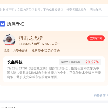
财联社声明：文章内容仅供参考，不构成投资建议。投资者据此操作，风险自担。
所属专栏
狙击龙虎榜
立即订阅
3449569人购买
177870人关注
揭秘主力资金动向，找寻资金背后的逻辑
长鑫科技
+29.27%
发现至今最高涨幅
7月28日21:36《狙击龙虎榜》追踪市场热点，指出长鑫科技作为中
国大陆少数具备DRAM自主制造能力的企业，正凭借技术突破与产能
爬坡，逐步改变全球市场的竞争版图。
商务合作