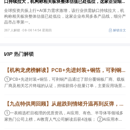
口持续拉大，机构称相关板块整体估值已处低位，这家企业细分
产品市占率第一
全球投资共振上行+AI算力需求激增，该行业供需缺口持续拉大，机
构称相关板块整体估值已处低位，这家企业布局多条产品线，细分产
品市占率第一。
267 人解锁 ·
08-06 14:54 星期四
解锁全文
热门解锁
【机构龙虎榜解读】PCB+先进封装+铜箔，可剥铜产品通过了部分覆铜板厂商、载板厂商及相关芯片终端的认证，持续获得小批量订单，主要应用场景包括芯片封装光模块用PCB，机构大额净买入这家公司
①PCB+先进封装+铜箔，可剥铜产品通过了部分覆铜板厂商、载板
厂商及相关芯片终端的认证，持续获得小批量订单，主要应用场景
包括芯片封装光模块用PCB，机构大额净买入这家公司；②创新药
CDMO+减肥药，收购国外知名CRO企业，在创新药API的化学合成
【九点特供周回顾】从超跌到情绪升温再到反弹，栏目梳理AI应用题材逻辑，AI教育人气公司解读后获4连板
等方面具有丰富经验，具备承接细胞与基因治疗产品商业化受托生
产的合规资质，这家公司获净买入。
①一表精选栏目梳理的优质资讯，AI应用、有色、半导体等领域多
家热门公司上榜，AI教育人气公司解读后获4连板； ②AI应用本周
活跃，栏目解读海外映射，梳理教育、传媒、游戏等景气方向，焦