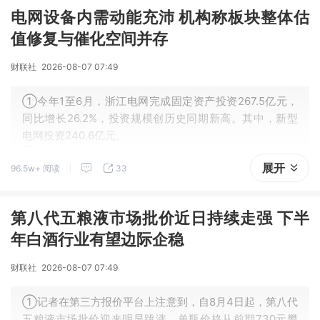
电网设备内需动能充沛 机构称板块整体估
值修复与催化空间并存
财联社
2026-08-07 07:49
①今年1至6月，浙江电网完成固定资产投资267.5亿元，
同比增长26.2%，投资规模创历史同期新高。其中，新型
电网投资240.6亿元。
②财信证券表示，电网设备内需动能充沛，投资及订单金
展开
96.5w+ 阅读
33
额持续增长。
第八代五粮液市场批价近日持续走强 下半
年白酒行业有望边际企稳
财联社
2026-08-07 07:49
①记者在第三方报价平台上注意到，自8月4日起，第八代
五粮液市场批价迎来明显跳涨，单瓶价格从前期730元攀