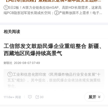
角前瞻产业供需情况，提及2家核心公司双双涨停。
①5日2板！AI算力全链条拉动mSAP、高阶HDI长期需求，这家高
端PCB隐形冠军迎长期成长空间；②产能释放跟不上需求！电子布
未来3年缺口难消，深坑之际再梳理行业逻辑，人气龙头涨超3成；
③AI服务器、机器人带动MLCC景气周期持续！这家公司扩产、涨
价预期暂未被市场定价，王牌自营前瞻捕捉“预期差”，3日大涨
相关阅读
26%。
工信部发文鼓励民爆企业重组整合 新疆、
西藏地区民爆持续高景气
财联社
2026-08-07 07:49
①工业和信息化部印发《民用爆炸物品行业安全发展“十
五五”规划》。其中提出，鼓励民爆企业依法依规实施重组
整合。
②国投证券研报指出，部分重大基建项目有望支撑区域性
展开
111.6w+ 阅读
30
民爆需求快速增长。