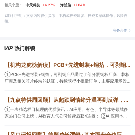
相关个股：
中天科技
+4.27%
海兰信
+1.84%
财联社声明：文章内容仅供参考，不构成投资建议。投资者据此操作，风险自
担。
商务合作
热门解锁
【机构龙虎榜解读】PCB+先进封装+铜箔，可剥铜产品通过了部分覆铜板厂商、载板厂商及相关芯片终端的认证，持续获得小批量订单，主要应用场景包括芯片封装光模块用PCB，机构大额净买入这家公司
①PCB+先进封装+铜箔，可剥铜产品通过了部分覆铜板厂商、载板
厂商及相关芯片终端的认证，持续获得小批量订单，主要应用场景
包括芯片封装光模块用PCB，机构大额净买入这家公司；②创新药
CDMO+减肥药，收购国外知名CRO企业，在创新药API的化学合成
【九点特供周回顾】从超跌到情绪升温再到反弹，栏目梳理AI应用题材逻辑，AI教育人气公司解读后获4连板
等方面具有丰富经验，具备承接细胞与基因治疗产品商业化受托生
产的合规资质，这家公司获净买入。
①一表精选栏目梳理的优质资讯，AI应用、有色、半导体等领域多
家热门公司上榜，AI教育人气公司解读后获4连板； ②AI应用本周
活跃，栏目解读海外映射，梳理教育、传媒、游戏等景气方向，焦
点公司3日最高涨超20%； ③磷化铟概念异军突起，栏目以机构视
【风口研报回顾】兼顾成长逻辑+基本面安全边际！王牌自营前瞻覆盖“pcb+MLCC+电子布”，梳理AI产业链优质标的“深坑起跳”