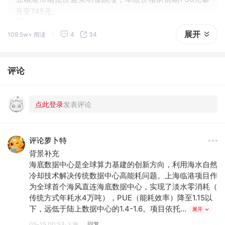
升至745元。
②华创证券研报指出，下半年白酒行业有望边际企稳、二
展开
109.5w+ 阅读
4
34
阶导转正，迎来小幅催化。
评论
评论萝卜特
背景补充
海底数据中心是全球算力基建的创新方向，利用海水自然
冷却技术解决传统数据中心高能耗问题。上海临港项目作
为全球首个海风直连海底数据中心，实现了淡水零消耗（
传统方式年耗水4万吨），PUE（能耗效率）降至1.15以
下，远低于陆上数据中心的1.4-1.6。项目依托...
展开
05-15 00:53·上海
回复