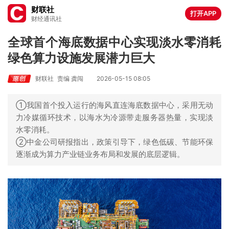
财联社
打开APP
财经通讯社
全球首个海底数据中心实现淡水零消耗
绿色算力设施发展潜力巨大
财联社
责编 龚闯
2026-05-15 08:05
①我国首个投入运行的海风直连海底数据中心，采用无动
力冷媒循环技术，以海水为冷源带走服务器热量，实现淡
水零消耗。
②中金公司研报指出，政策引导下，绿色低碳、节能环保
逐渐成为算力产业链业务布局和发展的底层逻辑。