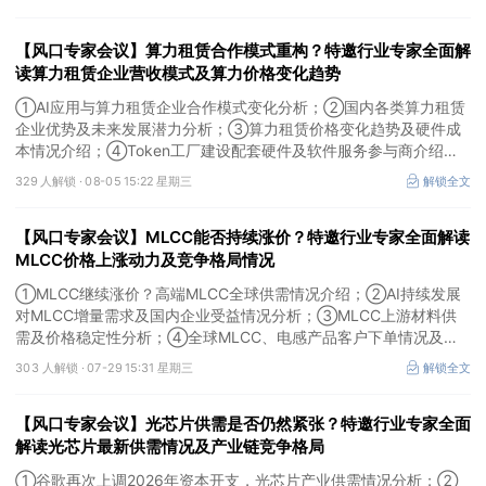
【风口专家会议】算力租赁合作模式重构？特邀行业专家全面解
读算力租赁企业营收模式及算力价格变化趋势
①AI应用与算力租赁企业合作模式变化分析；②国内各类算力租赁
企业优势及未来发展潜力分析；③算力租赁价格变化趋势及硬件成
本情况介绍；④Token工厂建设配套硬件及软件服务参与商介绍。
本场风口专家会议将于8月5日（周三）19:00举行，特邀行业专家全
329 人解锁 ·
08-05 15:22 星期三
解锁全文
面解读算力租赁企业营收模式及算力价格变化趋势。
【风口专家会议】MLCC能否持续涨价？特邀行业专家全面解读
MLCC价格上涨动力及竞争格局情况
①MLCC继续涨价？高端MLCC全球供需情况介绍；②AI持续发展
对MLCC增量需求及国内企业受益情况分析；③MLCC上游材料供
需及价格稳定性分析；④全球MLCC、电感产品客户下单情况及未
来扩产难度解析。本场风口专家会议将于7月29日（周三）20:30举
303 人解锁 ·
07-29 15:31 星期三
解锁全文
行，特邀行业专家全面解读MLCC价格上涨动力及竞争格局情况。
【风口专家会议】光芯片供需是否仍然紧张？特邀行业专家全面
解读光芯片最新供需情况及产业链竞争格局
①谷歌再次上调2026年资本开支，光芯片产业供需情况分析；②