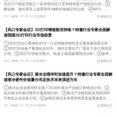
光芯片产能是否缺乏？各等级光芯片竞争格局及产线情况介绍；③
磷化铟、激光器等上游零部件/物料价格稳定性分析；④NPO、
3.2T光模块研发进展介绍。本场风口专家会议将于7月23日（周四）
107 人解锁 ·
07-23 13:12 星期四
解锁全文
16:30举行，特邀行业专家全面解读光芯片最新供需情况及产业链竞
争格局。
【风口专家会议】3D打印增速能否持续？特邀行业专家全面解
读我国3D打印行业市场前景
①3D打印出口量增长90%！行业增速持续性及主要加速场景分析；
②3D打印设备产量增长近50%，国内主要生产厂商及下游订单情况
介绍；③3D打印在航空航天、机器人领域渗透情况分析；④多种
技术路线及所需产业链供需情况剖析。本场风口专家会议将于7月16
342 人解锁 ·
07-16 15:58 星期四
解锁全文
日（周四）20:00举行，特邀行业专家全面解读我国3D打印行业市
场前景。
【风口专家会议】液冷业绩何时加速提升？特邀行业专家全面解
读液冷硬件价值量分布及技术未来演进方向
①液冷企业业绩何时兑现？2026年液冷产业链订单情况介绍；②
温水液冷对液冷硬件方案影响分析；③液冷产业链剖析及高利润环
节相关企业业务介绍；④金刚石液冷未来需求前景及渗透速度分
析。本场风口专家会议将于7月9日（周四）19:30举行，特邀行业专
221 人解锁 ·
07-09 15:30 星期四
解锁全文
家全面解读液冷硬件价值量分布及技术未来演进方向。