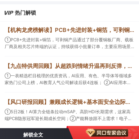
热门解锁
【机构龙虎榜解读】PCB+先进封装+铜箔，可剥铜产品通过了部分覆铜板厂商、载板厂商及相关芯片终端的认证，持续获得小批量订单，主要应用场景包括芯片封装光模块用PCB，机构大额净买入这家公司
①PCB+先进封装+铜箔，可剥铜产品通过了部分覆铜板厂商、载板
厂商及相关芯片终端的认证，持续获得小批量订单，主要应用场景
包括芯片封装光模块用PCB，机构大额净买入这家公司；②创新药
CDMO+减肥药，收购国外知名CRO企业，在创新药API的化学合成
【九点特供周回顾】从超跌到情绪升温再到反弹，栏目梳理AI应用题材逻辑，AI教育人气公司解读后获4连板
等方面具有丰富经验，具备承接细胞与基因治疗产品商业化受托生
产的合规资质，这家公司获净买入。
①一表精选栏目梳理的优质资讯，AI应用、有色、半导体等领域多
家热门公司上榜，AI教育人气公司解读后获4连板； ②AI应用本周
活跃，栏目解读海外映射，梳理教育、传媒、游戏等景气方向，焦
点公司3日最高涨超20%； ③磷化铟概念异军突起，栏目以机构视
【风口研报回顾】兼顾成长逻辑+基本面安全边际！王牌自营前瞻覆盖“pcb+MLCC+电子布”，梳理AI产业链优质标的“深坑起跳”
角前瞻产业供需情况，提及2家核心公司双双涨停。
①5日2板！AI算力全链条拉动mSAP、高阶HDI长期需求，这家高
端PCB隐形冠军迎长期成长空间；②产能释放跟不上需求！电子布
未来3年缺口难消，深坑之际再梳理行业逻辑，人气龙头涨超3成；
③AI服务器、机器人带动MLCC景气周期持续！这家公司扩产、涨
解锁全文
价预期暂未被市场定价，王牌自营前瞻捕捉“预期差”，3日大涨