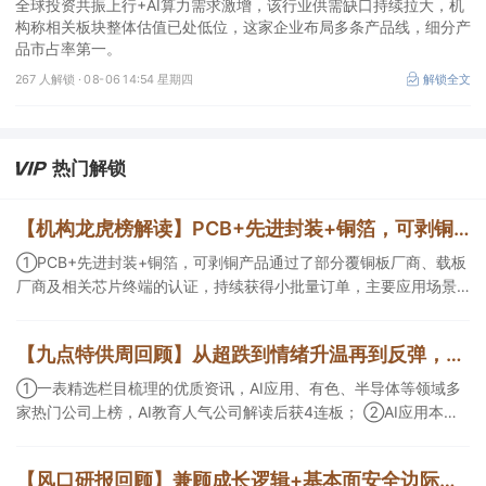
全球投资共振上行+AI算力需求激增，该行业供需缺口持续拉大，机
构称相关板块整体估值已处低位，这家企业布局多条产品线，细分产
品市占率第一。
267 人解锁 ·
08-06 14:54 星期四
解锁全文
热门解锁
【机构龙虎榜解读】PCB+先进封装+铜箔，可剥铜产品通过了部分覆铜板厂商、载板厂商及相关芯片终端的认证，持续获得小批量订单，主要应用场景包括芯片封装光模块用PCB，机构大额净买入这家公司
①PCB+先进封装+铜箔，可剥铜产品通过了部分覆铜板厂商、载板
厂商及相关芯片终端的认证，持续获得小批量订单，主要应用场景
包括芯片封装光模块用PCB，机构大额净买入这家公司；②创新药
CDMO+减肥药，收购国外知名CRO企业，在创新药API的化学合成
【九点特供周回顾】从超跌到情绪升温再到反弹，栏目梳理AI应用题材逻辑，AI教育人气公司解读后获4连板
等方面具有丰富经验，具备承接细胞与基因治疗产品商业化受托生
产的合规资质，这家公司获净买入。
①一表精选栏目梳理的优质资讯，AI应用、有色、半导体等领域多
家热门公司上榜，AI教育人气公司解读后获4连板； ②AI应用本周
活跃，栏目解读海外映射，梳理教育、传媒、游戏等景气方向，焦
点公司3日最高涨超20%； ③磷化铟概念异军突起，栏目以机构视
【风口研报回顾】兼顾成长逻辑+基本面安全边际！王牌自营前瞻覆盖“pcb+MLCC+电子布”，梳理AI产业链优质标的“深坑起跳”
角前瞻产业供需情况，提及2家核心公司双双涨停。