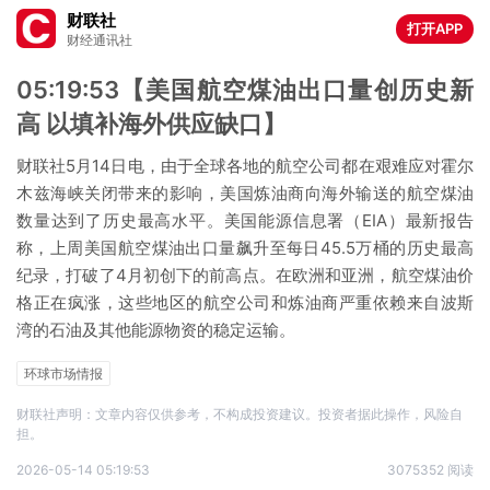
财联社
打开APP
财经通讯社
05:19:53【美国航空煤油出口量创历史新
高 以填补海外供应缺口】
财联社5月14日电，由于全球各地的航空公司都在艰难应对霍尔
木兹海峡关闭带来的影响，美国炼油商向海外输送的航空煤油
数量达到了历史最高水平。美国能源信息署（EIA）最新报告
称，上周美国航空煤油出口量飙升至每日45.5万桶的历史最高
纪录，打破了4月初创下的前高点。在欧洲和亚洲，航空煤油价
格正在疯涨，这些地区的航空公司和炼油商严重依赖来自波斯
湾的石油及其他能源物资的稳定运输。
环球市场情报
财联社声明：文章内容仅供参考，不构成投资建议。投资者据此操作，风险自
担。
2026-05-14 05:19:53
3075352 阅读