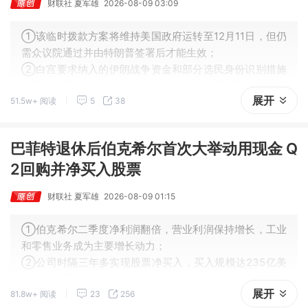
财联社 夏军雄
2026-08-09 03:09
①该临时拨款方案将维持美国政府运转至12月11日，但仍
需众议院通过并由特朗普签署后才能生效；
②白宫要求纳入的伊朗战争资金和部分选民身份识别措施
未进入法案，共和党内部也未能推动相关提案通过；
展开
51.5w+ 阅读
5
38
③民主党希望避免选举前再次出现政府停摆，并借助特朗
普支持率下滑和经济议题争取选民支持。
巴菲特退休后伯克希尔首次大举动用现金 Q
2回购并净买入股票
财联社 夏军雄
2026-08-09 01:15
①伯克希尔二季度净利润翻倍，营业利润保持增长，工业
和零售业务成为主要增长动力；
②公司时隔三年多实现股票净买入，买入规模达235亿美
元，同时重启回购计划；
展开
81.8w+ 阅读
23
256
③阿贝尔接任CEO后开始调整现金管理策略，但如何有效