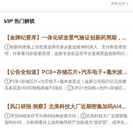
商务合作
热门解锁
【金牌纪要库】一体化研发景气验证创新药周期，商业渠道与AI科研设备同步扩容
①创新药密集上市把渠道商任务从配送延伸到准入、支付和患者管
理，任务量与价值量双增，这家专业化运营平台更易受益创新药行
业爆发；②AI正在优化创新药研发效率以及提供更多可能性，且已
有部分企业形成项目收益，这几家企业为其中的代表；③AI创新药
【公告全知道】PCB+存储芯片+汽车电子+毫米波雷达！公司拟21亿元投建高多层及HDI印制电路板P3项目
研发会带动数据生产与分析设备、生物工艺与制药装备等需求，管
线推进后这一类企业会随产业节奏随后受益。
①PCB+存储芯片+汽车电子+毫米波雷达！这家公司拟21亿元投建
高多层及HDI印制电路板P3项目；②CPO+光刻机+光纤+存储芯
片！这家公司拟定增募资不超10亿元用于高端光互联核心光学元器
件项目等；③存储芯片+光刻胶+先进封装！公司已实现5N5纯度高
【风口研报·洞察】北美科技大厂近期密集加码AI4S，分析师看好上游药物早研产业链成为“卖铲层”，或率先受益于模型训练带来的需求井喷；寻找AI错杀环节与筹码结构改善方向
纯六氟化钨量产。
①寻找AI错杀环节与筹码结构改善方向；②北美科技大厂近期密集
加码AI4S，分析师看好上游药物早研产业链成为“卖铲层”，或率先
受益于模型训练带来的需求井喷；③今日全市场机构研报共发布