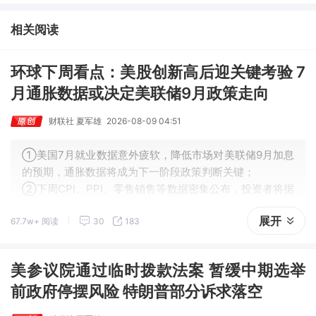
334篇，九安医疗评级得到上调，28家公司获得首度覆盖，其中欧
圣电气、思瑞浦获新财富分析师深度覆盖；④在个股机构关注度排
相关阅读
行中，健盛集团首次上榜，前五名依次为药明康德>百润股份>东鹏
饮料>华峰化学>健盛集团。
环球下周看点：美股创新高后迎关键考验 7
月通胀数据或决定美联储9月政策走向
财联社 夏军雄
2026-08-09 04:51
①美国7月就业数据意外疲软，降低市场对美联储9月加息
的预期，通胀数据将成为下一阶段政策判断关键；
②下周CPI、PPI、零售销售等数据密集公布，投资者将据
此评估经济韧性和美联储货币政策方向。
展开
67.7w+ 阅读
30
183
美参议院通过临时拨款法案 暂缓中期选举
前政府停摆风险 特朗普部分诉求落空