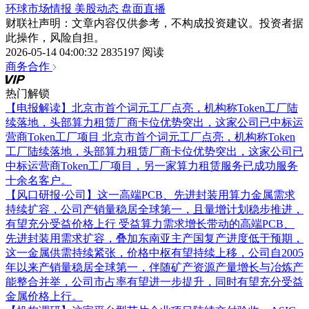
环球市场情报
美股动态
盘面直播
财联社声明：文章内容仅供参考，不构成投资建议。投资者据
此操作，风险自担。
2026-05-14 04:00:32
2835197 阅读
商务合作
热门解锁
【电报解读】北京市首个词元工厂点亮，机构称Token工厂陆
续落地，头部算力租赁厂商卡位优势突出，这家公司已中标运
营商Token工厂项目
北京市首个词元工厂点亮，机构称Token
工厂陆续落地，头部算力租赁厂商卡位优势突出，这家公司已
中标运营商Token工厂项目，另一家算力租赁服务已成功服务
十余名客户。
【风口研报·公司】这一高端PCB、先进封装用算力金属需求
持续扩容，公司产销量稳居全球第一，且量增计划稳步推进，
有望充分受益价格上行
受益算力需求增长带动的高端PCB、
先进封装用需求扩容，叠加东南亚主产国复产进度低于预期，
这一金属供需持续紧张，价格中枢有望持续上移，公司自2005
年以来产销量稳居全球第一，伴随矿产资源产量增长与冶炼产
能整合并举，公司市占率有望进一步提升，同时有望充分受益
金属价格上行。