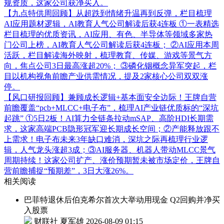
规资质，这家公司获净买入。
【九点特供周回顾】从超跌到情绪升温再到反弹，栏目梳理
AI应用题材逻辑，AI教育人气公司解读后获4连板
①一表精选
栏目梳理的优质资讯，AI应用、有色、半导体等领域多家热
门公司上榜，AI教育人气公司解读后获4连板； ②AI应用本周
活跃，栏目解读海外映射，梳理教育、传媒、游戏等景气方
向，焦点公司3日最高涨超20%； ③磷化铟概念异军突起，栏
目以机构视角前瞻产业供需情况，提及2家核心公司双双涨
停。
【风口研报回顾】兼顾成长逻辑+基本面安全边际！王牌自营
前瞻覆盖“pcb+MLCC+电子布”，梳理AI产业链优质标的“深坑
起跳”
①5日2板！AI算力全链条拉动mSAP、高阶HDI长期需
求，这家高端PCB隐形冠军迎长期成长空间；②产能释放跟不
上需求！电子布未来3年缺口难消，深坑之际再梳理行业逻
辑，人气龙头涨超3成；③AI服务器、机器人带动MLCC景气
周期持续！这家公司扩产、涨价预期暂未被市场定价，王牌自
营前瞻捕捉“预期差”，3日大涨26%。
相关阅读
巴菲特退休后伯克希尔首次大举动用现金 Q2回购并净买
入股票
财联社 夏军雄
2026-08-09 01:15