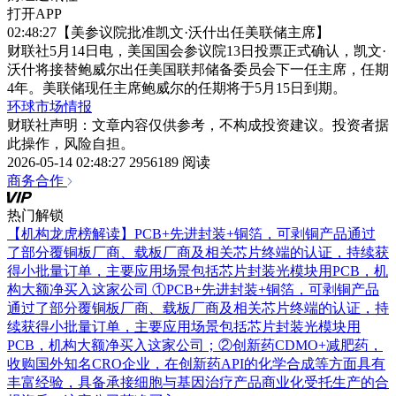
打开APP
02:48:27【美参议院批准凯文·沃什出任美联储主席】
财联社5月14日电，美国国会参议院13日投票正式确认，凯文·
沃什将接替鲍威尔出任美国联邦储备委员会下一任主席，任期
4年。美联储现任主席鲍威尔的任期将于5月15日到期。
环球市场情报
财联社声明：文章内容仅供参考，不构成投资建议。投资者据
此操作，风险自担。
2026-05-14 02:48:27
2956189 阅读
商务合作
热门解锁
【机构龙虎榜解读】PCB+先进封装+铜箔，可剥铜产品通过
了部分覆铜板厂商、载板厂商及相关芯片终端的认证，持续获
得小批量订单，主要应用场景包括芯片封装光模块用PCB，机
构大额净买入这家公司
①PCB+先进封装+铜箔，可剥铜产品
通过了部分覆铜板厂商、载板厂商及相关芯片终端的认证，持
续获得小批量订单，主要应用场景包括芯片封装光模块用
PCB，机构大额净买入这家公司；②创新药CDMO+减肥药，
收购国外知名CRO企业，在创新药API的化学合成等方面具有
丰富经验，具备承接细胞与基因治疗产品商业化受托生产的合