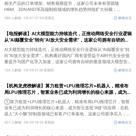
相关产品的订单增加、销售规模提升，这家公司未来有望跟随
HBM、3DNAND等高端制程领域的增长趋势持续扩大份额；
②华为+高速连接器，这家公司是深耕连接器国产核心骨干，高速互
386 人解锁 ·
08-07 07:39 星期五
解锁全文
联产品已对接导入国内头部AI服务器厂商，深度绑定华为供应链。
【电报解读】AI大模型能力持续迭代，正推动网络安全行业逻辑
从“AI颠覆安全”转向“AI放大安全需求”，这家公司拥有自研的垂
直领域大模型安全GPT
AI大模型能力持续迭代，正推动网络安全行业逻辑从“AI颠覆安全”转
向“AI放大安全需求”，机构看好国内厂商有望受益于AI时代安全价值
量提升与国产化导入加速，这家公司拥有自研的垂直领域大模型安全
GPT，另一家在数据安全及网络安全上有完整的软硬件解决方案。
134 人解锁 ·
08-06 21:26 星期四
解锁全文
【机构龙虎榜解读】算力租赁+LPU推理芯片+机器人，精准布
局LPU推理芯片，智算业务已成为利润增长的核心来源，成为智
元首批“A链”供应商，在机器人“大小脑”控制器领域已有客户订
①算力租赁+LPU推理芯片+机器人，精准布局LPU推理芯片，智算
单落地，这家公司获净买入
业务已成为利润增长的核心来源，成为智元首批“A链”供应商，在机
器人“大小脑”控制器领域已有客户订单落地，这家公司获净买入；
②AI安全+网络安全+华为鲲鹏+摘帽，以“AI+安全”为核心战略，推
307 人解锁 ·
08-06 19:24 星期四
解锁全文
出AI数据安全产品矩阵，自主研发的大数据AI应用平台、AI数据安全
分类分级产品获得市场高度认可，机构大额净买入这家公司。