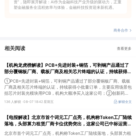
资”，随即展开解读：AI作为金融科技产业升级的驱动力，正重
塑金融服务全流程效率与体验，金融科技投资迎来新机遇。
商务合作
相关阅读
查看更多
【机构龙虎榜解读】PCB+先进封装+铜箔，可剥铜产品通过了
部分覆铜板厂商、载板厂商及相关芯片终端的认证，持续获得小
批量订单，主要应用场景包括芯片封装光模块用PCB，机构大
①PCB+先进封装+铜箔，可剥铜产品通过了部分覆铜板厂商、载板
额净买入这家公司
厂商及相关芯片终端的认证，持续获得小批量订单，主要应用场景包
括芯片封装光模块用PCB，机构大额净买入这家公司；②创新药
CDMO+减肥药，收购国外知名CRO企业，在创新药API的化学合成
136 人解锁 ·
08-07 18:42 星期五
解锁全文
等方面具有丰富经验，具备承接细胞与基因治疗产品商业化受托生产
的合规资质，这家公司获净买入。
【电报解读】北京市首个词元工厂点亮，机构称Token工厂陆续
落地，头部算力租赁厂商卡位优势突出，这家公司已中标运营商
Token工厂项目
北京市首个词元工厂点亮，机构称Token工厂陆续落地，头部算力租