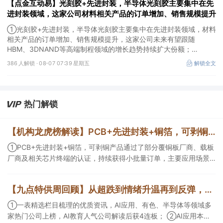
【点金互动易】光刻胶+先进封装，半导体光刻胶主要集中在先
进封装领域，这家公司材料相关产品的订单增加、销售规模提升
①光刻胶+先进封装，半导体光刻胶主要集中在先进封装领域，材料
相关产品的订单增加、销售规模提升，这家公司未来有望跟随
HBM、3DNAND等高端制程领域的增长趋势持续扩大份额；
②华为+高速连接器，这家公司是深耕连接器国产核心骨干，高速互
386 人解锁 ·
08-07 07:39 星期五
解锁全文
联产品已对接导入国内头部AI服务器厂商，深度绑定华为供应链。
热门解锁
【机构龙虎榜解读】PCB+先进封装+铜箔，可剥铜产品通过了部分覆铜板厂商、载板厂商及相关芯片终端的认证，持续获得小批量订单，主要应用场景包括芯片封装光模块用PCB，机构大额净买入这家公司
①PCB+先进封装+铜箔，可剥铜产品通过了部分覆铜板厂商、载板
厂商及相关芯片终端的认证，持续获得小批量订单，主要应用场景
包括芯片封装光模块用PCB，机构大额净买入这家公司；②创新药
CDMO+减肥药，收购国外知名CRO企业，在创新药API的化学合成
【九点特供周回顾】从超跌到情绪升温再到反弹，栏目梳理AI应用题材逻辑，AI教育人气公司解读后获4连板
等方面具有丰富经验，具备承接细胞与基因治疗产品商业化受托生
产的合规资质，这家公司获净买入。
①一表精选栏目梳理的优质资讯，AI应用、有色、半导体等领域多
家热门公司上榜，AI教育人气公司解读后获4连板； ②AI应用本周