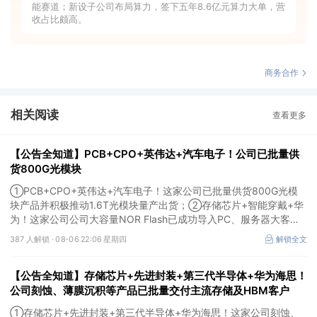
能赛道；新设子公司布局算力，签下五年8.6亿元算力大单，营
收占比颇高。
商务合作
相关阅读
查看更多
【公告全知道】PCB+CPO+英伟达+汽车电子！公司已批量供
货800G光模块
①PCB+CPO+英伟达+汽车电子！这家公司已批量供货800G光模
块产品并积极推动1.6T光模块量产出货；②存储芯片+智能穿戴+华
为！这家公司公司大容量NOR Flash已成功导入PC、服务器大客
户；③边缘计算+智慧灯杆！公司拟跨界布局固态存储标的。
387 人解锁 ·
08-06 22:06 星期四
解锁全文
【公告全知道】存储芯片+先进封装+第三代半导体+华为海思！
公司刻蚀、薄膜沉积等产品已批量交付主流存储及HBM客户
①存储芯片+先进封装+第三代半导体+华为海思！这家公司刻蚀、