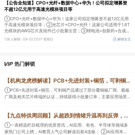
【公告全知道】CPO+光纤+数据中心+华为！公司拟定增募资
不超12亿元用于高速光模块项目等
①CPO+光纤+数据中心+华为！这家公司拟定增募资不超12亿元用
于高速光模块项目等；②光芯片+CPO+光纤！这家公司适用于1.6T
光模块的AWG芯片及组件已小批量出货；③锂电池+创新药+合成生
物！公司拟定增募资不超过7亿元以切入半导体供应链。
128 人解锁 ·
08-02 22:07 星期日
解锁全文
热门解锁
【机构龙虎榜解读】PCB+先进封装+铜箔，可剥铜产品通过了部分覆铜板厂商、载板厂商及相关芯片终端的认证，持续获得小批量订单，主要应用场景包括芯片封装光模块用PCB，机构大额净买入这家公司
①PCB+先进封装+铜箔，可剥铜产品通过了部分覆铜板厂商、载板
厂商及相关芯片终端的认证，持续获得小批量订单，主要应用场景
包括芯片封装光模块用PCB，机构大额净买入这家公司；②创新药
CDMO+减肥药，收购国外知名CRO企业，在创新药API的化学合成
【九点特供周回顾】从超跌到情绪升温再到反弹，栏目梳理AI应用题材逻辑，AI教育人气公司解读后获4连板
等方面具有丰富经验，具备承接细胞与基因治疗产品商业化受托生
产的合规资质，这家公司获净买入。
①一表精选栏目梳理的优质资讯，AI应用、有色、半导体等领域多
家热门公司上榜，AI教育人气公司解读后获4连板； ②AI应用本周