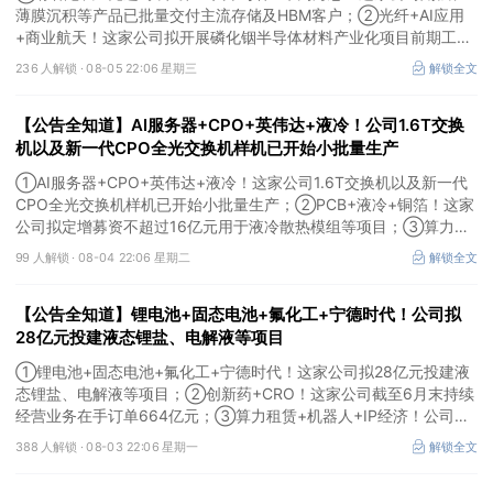
薄膜沉积等产品已批量交付主流存储及HBM客户；②光纤+AI应用
+商业航天！这家公司拟开展磷化铟半导体材料产业化项目前期工
作；③MLCC+光模块+商业航天+军工！公司拟定增募资不超3亿元
236 人解锁 ·
08-05 22:06 星期三
解锁全文
用于MLCC相关项目。
【公告全知道】AI服务器+CPO+英伟达+液冷！公司1.6T交换
机以及新一代CPO全光交换机样机已开始小批量生产
①AI服务器+CPO+英伟达+液冷！这家公司1.6T交换机以及新一代
CPO全光交换机样机已开始小批量生产；②PCB+液冷+铜箔！这家
公司拟定增募资不超过16亿元用于液冷散热模组等项目；③算力
+云计算+华为鲲鹏！公司签署超46亿元算力服务合同。
99 人解锁 ·
08-04 22:06 星期二
解锁全文
【公告全知道】锂电池+固态电池+氟化工+宁德时代！公司拟
28亿元投建液态锂盐、电解液等项目
①锂电池+固态电池+氟化工+宁德时代！这家公司拟28亿元投建液
态锂盐、电解液等项目；②创新药+CRO！这家公司截至6月末持续
经营业务在手订单664亿元；③算力租赁+机器人+IP经济！公司签
署32亿元算力服务合同。
388 人解锁 ·
08-03 22:06 星期一
解锁全文