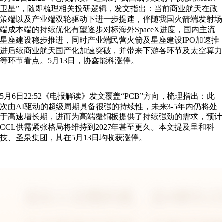
卫星”，随即梳理相关投研逻辑，发文指出：当前商业航天在政
策端以及产业端双轮驱动下进一步提速，伴随我国火箭端发射场
端成本端的持续优化有望逐步对标海外SpaceX进度，国内主流
星座建设稳步推进，同时产业端民营火箭及星座建设IPO加速推
进后续商业航天国产化加速突破，并带来下游各环节及太空算力
等环节看点。5月13日，协鑫能科涨停。
5月6日22:52《电报解读》发文覆盖“PCB”方向，梳理指出：此
次由AI驱动的超级周期具备很强的持续性，未来3-5年内仍将处
于高速增长期，进而为高端覆铜板提供了持续强劲的需求，预计
CCL供需紧张格局将维持到2027年甚至更久。本文提及呈和科
技、圣泉集团，其在5月13日均收获涨停。