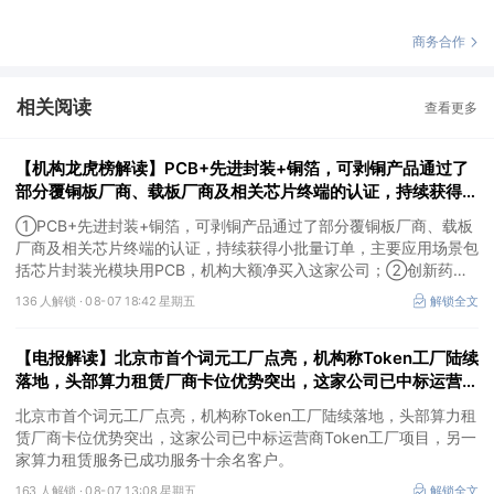
商务合作
相关阅读
查看更多
【机构龙虎榜解读】PCB+先进封装+铜箔，可剥铜产品通过了
部分覆铜板厂商、载板厂商及相关芯片终端的认证，持续获得小
批量订单，主要应用场景包括芯片封装光模块用PCB，机构大
①PCB+先进封装+铜箔，可剥铜产品通过了部分覆铜板厂商、载板
额净买入这家公司
厂商及相关芯片终端的认证，持续获得小批量订单，主要应用场景包
括芯片封装光模块用PCB，机构大额净买入这家公司；②创新药
CDMO+减肥药，收购国外知名CRO企业，在创新药API的化学合成
136 人解锁 ·
08-07 18:42 星期五
解锁全文
等方面具有丰富经验，具备承接细胞与基因治疗产品商业化受托生产
的合规资质，这家公司获净买入。
【电报解读】北京市首个词元工厂点亮，机构称Token工厂陆续
落地，头部算力租赁厂商卡位优势突出，这家公司已中标运营商
Token工厂项目
北京市首个词元工厂点亮，机构称Token工厂陆续落地，头部算力租
赁厂商卡位优势突出，这家公司已中标运营商Token工厂项目，另一
家算力租赁服务已成功服务十余名客户。
163 人解锁 ·
08-07 13:08 星期五
解锁全文