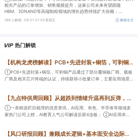
相关产品的订单增加、销售规模提升，这家公司未来有望跟随
HBM、3DNAND等高端制程领域的增长趋势持续扩大份额；
②华为+高速连接器，这家公司是深耕连接器国产核心骨干，高速互
386 人解锁 ·
08-07 07:39 星期五
解锁全文
联产品已对接导入国内头部AI服务器厂商，深度绑定华为供应链。
热门解锁
【机构龙虎榜解读】PCB+先进封装+铜箔，可剥铜产品通过了部分覆铜板厂商、载板厂商及相关芯片终端的认证，持续获得小批量订单，主要应用场景包括芯片封装光模块用PCB，机构大额净买入这家公司
①PCB+先进封装+铜箔，可剥铜产品通过了部分覆铜板厂商、载板
厂商及相关芯片终端的认证，持续获得小批量订单，主要应用场景
包括芯片封装光模块用PCB，机构大额净买入这家公司；②创新药
CDMO+减肥药，收购国外知名CRO企业，在创新药API的化学合成
【九点特供周回顾】从超跌到情绪升温再到反弹，栏目梳理AI应用题材逻辑，AI教育人气公司解读后获4连板
等方面具有丰富经验，具备承接细胞与基因治疗产品商业化受托生
产的合规资质，这家公司获净买入。
①一表精选栏目梳理的优质资讯，AI应用、有色、半导体等领域多
家热门公司上榜，AI教育人气公司解读后获4连板； ②AI应用本周
活跃，栏目解读海外映射，梳理教育、传媒、游戏等景气方向，焦
点公司3日最高涨超20%； ③磷化铟概念异军突起，栏目以机构视
【风口研报回顾】兼顾成长逻辑+基本面安全边际！王牌自营前瞻覆盖“pcb+MLCC+电子布”，梳理AI产业链优质标的“深坑起跳”
角前瞻产业供需情况，提及2家核心公司双双涨停。