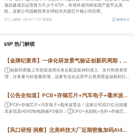
项目建成后运营算力不少于4万P，布局并成功研发国产超节点系
统，这家公司战略投资全球硅光光源芯片核心供应商。
312 人解锁 ·
08-07 11:31 星期五
解锁全文
热门解锁
【金牌纪要库】一体化研发景气验证创新药周期，商业渠道与AI科研设备同步扩容
①创新药密集上市把渠道商任务从配送延伸到准入、支付和患者管
理，任务量与价值量双增，这家专业化运营平台更易受益创新药行
业爆发；②AI正在优化创新药研发效率以及提供更多可能性，且已
有部分企业形成项目收益，这几家企业为其中的代表；③AI创新药
【公告全知道】PCB+存储芯片+汽车电子+毫米波雷达！公司拟21亿元投建高多层及HDI印制电路板P3项目
研发会带动数据生产与分析设备、生物工艺与制药装备等需求，管
线推进后这一类企业会随产业节奏随后受益。
①PCB+存储芯片+汽车电子+毫米波雷达！这家公司拟21亿元投建
高多层及HDI印制电路板P3项目；②CPO+光刻机+光纤+存储芯
片！这家公司拟定增募资不超10亿元用于高端光互联核心光学元器
件项目等；③存储芯片+光刻胶+先进封装！公司已实现5N5纯度高
【风口研报·洞察】北美科技大厂近期密集加码AI4S，分析师看好上游药物早研产业链成为“卖铲层”，或率先受益于模型训练带来的需求井喷；寻找AI错杀环节与筹码结构改善方向
纯六氟化钨量产。