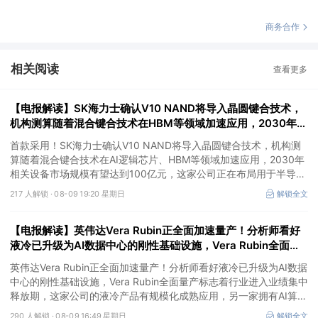
商务合作
相关阅读
查看更多
【电报解读】SK海力士确认V10 NAND将导入晶圆键合技术，
机构测算随着混合键合技术在HBM等领域加速应用，2030年相
关设备市场规模有望达到100亿元，这家公司正布局用于半导体
首款采用！SK海力士确认V10 NAND将导入晶圆键合技术，机构测
存储器产品的测试设备
算随着混合键合技术在AI逻辑芯片、HBM等领域加速应用，2030年
相关设备市场规模有望达到100亿元，这家公司正在布局用于半导体
存储器产品的测试设备，另一家混合键合设备相关收入占总营收的比
217 人解锁 ·
08-09 19:20 星期日
解锁全文
重约为2%。
【电报解读】英伟达Vera Rubin正全面加速量产！分析师看好
液冷已升级为AI数据中心的刚性基础设施，Vera Rubin全面量
产标志着行业进入业绩集中释放期，这家公司的液冷产品有规模
英伟达Vera Rubin正全面加速量产！分析师看好液冷已升级为AI数据
化成熟应用
中心的刚性基础设施，Vera Rubin全面量产标志着行业进入业绩集中
释放期，这家公司的液冷产品有规模化成熟应用，另一家拥有AI算力
液冷散热产品结构综合解决方案能力，产品最终主要应用于英伟达等
290 人解锁 ·
08-09 16:49 星期日
解锁全文