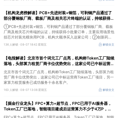
知名终端品牌。
【机构龙虎榜解读】PCB+先进封装+铜箔，可剥铜产品通过了
部分覆铜板厂商、载板厂商及相关芯片终端的认证，持续获得小
批量订单，主要应用场景包括芯片封装光模块用PCB，机构大
①PCB+先进封装+铜箔，可剥铜产品通过了部分覆铜板厂商、载板
额净买入这家公司
厂商及相关芯片终端的认证，持续获得小批量订单，主要应用场景包
括芯片封装光模块用PCB，机构大额净买入这家公司；②创新药
CDMO+减肥药，收购国外知名CRO企业，在创新药API的化学合成
136 人解锁 ·
08-07 18:42 星期五
解锁全文
等方面具有丰富经验，具备承接细胞与基因治疗产品商业化受托生产
的合规资质，这家公司获净买入。
【电报解读】北京市首个词元工厂点亮，机构称Token工厂陆续
落地，头部算力租赁厂商卡位优势突出，这家公司已中标运营商
Token工厂项目
北京市首个词元工厂点亮，机构称Token工厂陆续落地，头部算力租
赁厂商卡位优势突出，这家公司已中标运营商Token工厂项目，另一
家算力租赁服务已成功服务十余名客户。
163 人解锁 ·
08-07 13:08 星期五
解锁全文
【掘金行业龙头】FPC+算力+超节点，FPC已用于AI服务器，
Token工厂已落地，智能项目建成后运营算力不少于4万P，这
家公司布局并成功研发国产超节点系统
FPC+算力+超节点，FPC已用于AI服务器，Token工厂已落地，智能