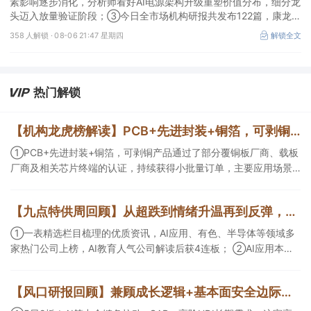
素影响逐步消化，分析师看好AI电源架构升级重塑价值分布，细分龙
头迈入放量验证阶段；③今日全市场机构研报共发布122篇，康龙化
成、江淮汽车评级得到上调，9家公司获得首度覆盖，其中乔锋智能
358 人解锁 ·
08-06 21:47 星期四
解锁全文
获新财富分析师深度覆盖；④在个股机构关注度排行中，华峰化学
首次上榜，前五名依次为东鹏饮料>药明康德>百润股份>华峰化学>
健盛集团。
热门解锁
【机构龙虎榜解读】PCB+先进封装+铜箔，可剥铜产品通过了部分覆铜板厂商、载板厂商及相关芯片终端的认证，持续获得小批量订单，主要应用场景包括芯片封装光模块用PCB，机构大额净买入这家公司
①PCB+先进封装+铜箔，可剥铜产品通过了部分覆铜板厂商、载板
厂商及相关芯片终端的认证，持续获得小批量订单，主要应用场景
包括芯片封装光模块用PCB，机构大额净买入这家公司；②创新药
CDMO+减肥药，收购国外知名CRO企业，在创新药API的化学合成
【九点特供周回顾】从超跌到情绪升温再到反弹，栏目梳理AI应用题材逻辑，AI教育人气公司解读后获4连板
等方面具有丰富经验，具备承接细胞与基因治疗产品商业化受托生
产的合规资质，这家公司获净买入。
①一表精选栏目梳理的优质资讯，AI应用、有色、半导体等领域多
家热门公司上榜，AI教育人气公司解读后获4连板； ②AI应用本周
活跃，栏目解读海外映射，梳理教育、传媒、游戏等景气方向，焦
点公司3日最高涨超20%； ③磷化铟概念异军突起，栏目以机构视
【风口研报回顾】兼顾成长逻辑+基本面安全边际！王牌自营前瞻覆盖“pcb+MLCC+电子布”，梳理AI产业链优质标的“深坑起跳”
角前瞻产业供需情况，提及2家核心公司双双涨停。