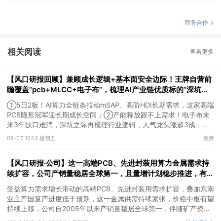
商务合作
相关阅读
查看更多
【风口研报回顾】兼顾成长逻辑+基本面安全边际！王牌自营前
瞻覆盖“pcb+MLCC+电子布”，梳理AI产业链优质标的“深坑起
跳”
①5日2板！AI算力全链条拉动mSAP、高阶HDI长期需求，这家高端
PCB隐形冠军迎长期成长空间；②产能释放跟不上需求！电子布未
来3年缺口难消，深坑之际再梳理行业逻辑，人气龙头涨超3成；
③AI服务器、机器人带动MLCC景气周期持续！这家公司扩产、涨
08-07 16:13 星期五
免费
价预期暂未被市场定价，王牌自营前瞻捕捉“预期差”，3日大涨
26%。
【风口研报·公司】这一高端PCB、先进封装用算力金属需求持
续扩容，公司产销量稳居全球第一，且量增计划稳步推进，有望
充分受益价格上行
受益算力需求增长带动的高端PCB、先进封装用需求扩容，叠加东南
亚主产国复产进度低于预期，这一金属供需持续紧张，价格中枢有望
持续上移，公司自2005年以来产销量稳居全球第一，伴随矿产资源
产量增长与冶炼产能整合并举，公司市占率有望进一步提升，同时有