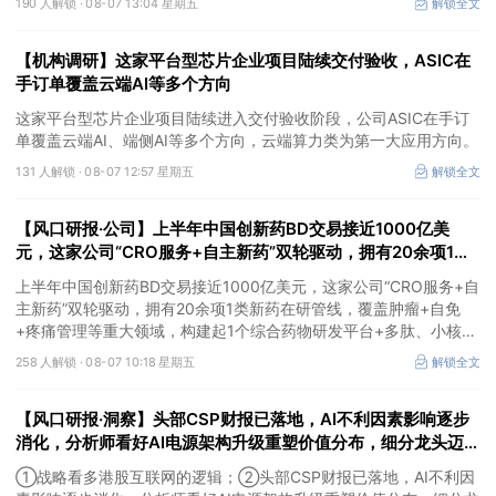
190 人解锁 ·
08-07 13:04 星期五
解锁全文
望充分受益金属价格上行。
【机构调研】这家平台型芯片企业项目陆续交付验收，ASIC在
手订单覆盖云端AI等多个方向
这家平台型芯片企业项目陆续进入交付验收阶段，公司ASIC在手订
单覆盖云端AI、端侧AI等多个方向，云端算力类为第一大应用方向。
131 人解锁 ·
08-07 12:57 星期五
解锁全文
【风口研报·公司】上半年中国创新药BD交易接近1000亿美
元，这家公司“CRO服务+自主新药”双轮驱动，拥有20余项1类
新药在研管线，覆盖肿瘤+自免+疼痛管理等重大领域
上半年中国创新药BD交易接近1000亿美元，这家公司“CRO服务+自
主新药”双轮驱动，拥有20余项1类新药在研管线，覆盖肿瘤+自免
+疼痛管理等重大领域，构建起1个综合药物研发平台+多肽、小核
酸、CGT、小分子4个创新技术平台，创新转型成果正逐步兑现。
258 人解锁 ·
08-07 10:18 星期五
解锁全文
【风口研报·洞察】头部CSP财报已落地，AI不利因素影响逐步
消化，分析师看好AI电源架构升级重塑价值分布，细分龙头迈入
放量验证阶段；战略看多港股互联网的逻辑
①战略看多港股互联网的逻辑；②头部CSP财报已落地，AI不利因